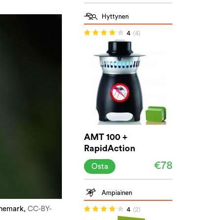
Hyttynen
4
(4)
AMT 100 +
RapidAction
€78
Osta
Ampiainen
rnemark,
CC-BY-
4
(2)