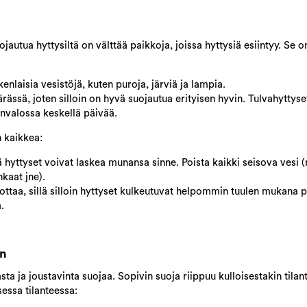
ojautua hyttysiltä on välttää paikkoja, joissa hyttysiä esiintyy. Se 
nlaisia vesistöjä, kuten puroja, järviä ja lampia.
rässä, joten silloin on hyvä suojautua erityisen hyvin. Tulvahyttyse
nvalossa keskellä päivää.
n kaikkea:
lä hyttyset voivat laskea munansa sinne. Poista kaikki seisova vesi (
nkaat jne).
ottaa,
sillä silloin hyttyset kulkeutuvat helpommin tuulen mukana p
.
en
sta ja joustavinta suojaa. Sopivin suoja riippuu kulloisestakin tilan
essa tilanteessa: