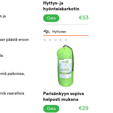
Hyttys- ja
hyönteiskarkotin
25TM, 100 m2
n ja
€53
Osta
Hyttynen
onaan päästä eroon
la.
ömiä paikoissa,
Parisänkyyn sopiva
miä vaarallisia
helposti mukana
kulkeva
€29
Osta
hyttysverkko