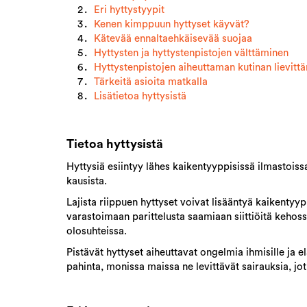
Eri hyttystyypit
Kenen kimppuun hyttyset käyvät?
Kätevää ennaltaehkäisevää suojaa
Hyttysten ja hyttystenpistojen välttäminen
Hyttystenpistojen aiheuttaman kutinan lievitt
Tärkeitä asioita matkalla
Lisätietoa hyttysistä
Tietoa hyttysistä
Hyttysiä esiintyy lähes kaikentyyppisissä ilmastoissa, 
kausista.
Lajista riippuen hyttyset voivat lisääntyä kaikentyy
varastoimaan parittelusta saamiaan siittiöitä kehoss
olosuhteissa.
Pistävät hyttyset aiheuttavat ongelmia ihmisille ja el
pahinta, monissa maissa ne levittävät sairauksia, jot