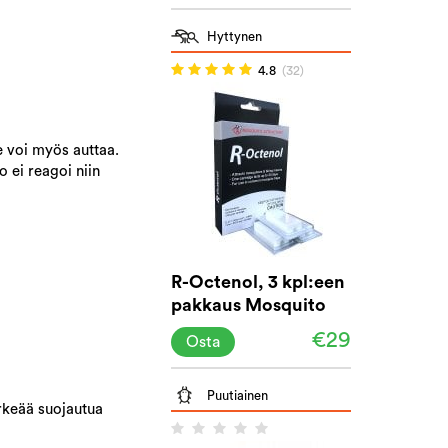
Hyttynen
4.8
(32)
e voi myös auttaa.
o ei reagoi niin
R-Octenol, 3 kpl:een
pakkaus Mosquito
Attractant -
€29
Osta
hyttysansaa varten
Puutiainen
ärkeää suojautua