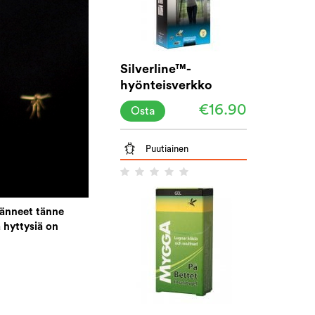
Silverline™-
hyönteisverkko
oveen, 2 kpl pakkaus
€16.90
Osta
Puutiainen
ränneet tänne
a hyttysiä on