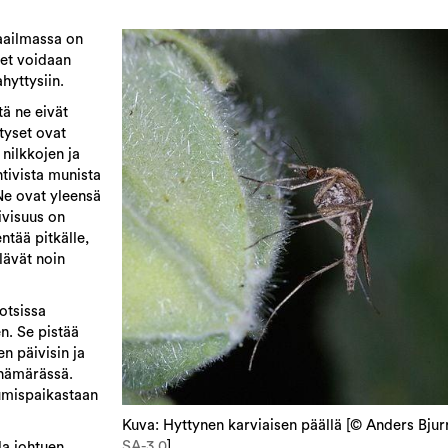
maailmassa on
set voidaan
hyttysiin.
ä ne eivät
tyset ovat
 nilkkojen ja
tivista munista
Ne ovat yleensä
ivisuus on
ntää pitkälle,
lävät noin
otsissa
n. Se pistää
en päivisin ja
ahämärässä.
tumispaikastaan
Kuva: Hyttynen karviaisen päällä [© Anders Bju
SA-3.0
]
la johtuen