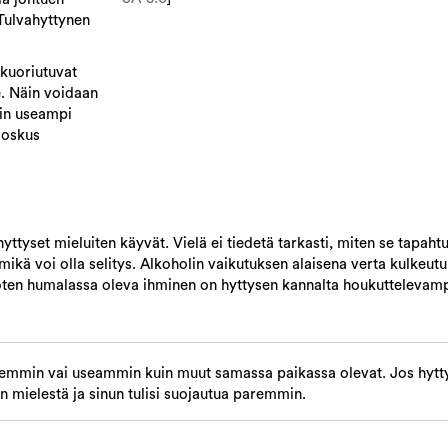
 Tulvahyttynen
kuoriutuvat
e. Näin voidaan
oin useampi
joskus
ttyset mieluiten käyvät. Vielä ei tiedetä tarkasti, miten se tapahtu
 mikä voi olla selitys. Alkoholin vaikutuksen alaisena verta kulke
, joten humalassa oleva ihminen on hyttysen kannalta houkutteleva
vemmin vai useammin kuin muut samassa paikassa olevat. Jos hytty
n mielestä ja sinun tulisi suojautua paremmin.