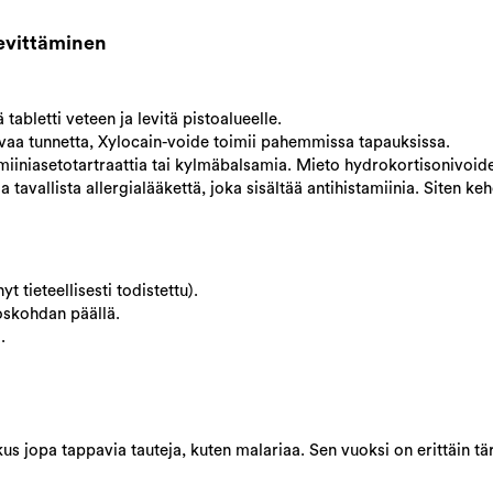
ievittäminen
tabletti veteen ja levitä pistoalueelle.
avaa tunnetta, Xylocain-voide toimii pahemmissa tapauksissa.
umiiniasetotartraattia tai kylmäbalsamia. Mieto hydrokortisonivoid
 tavallista allergialääkettä, joka sisältää antihistamiinia. Siten keh
t tieteellisesti todistettu).
oskohdan päällä.
.
skus jopa tappavia tauteja, kuten malariaa. Sen vuoksi on erittäin t