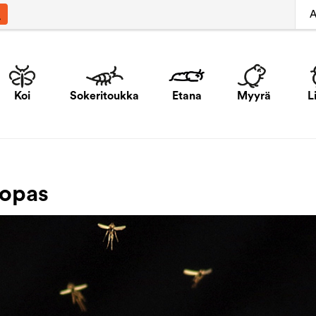
A
Koi
Sokeritoukka
Etana
Myyrä
L
 opas