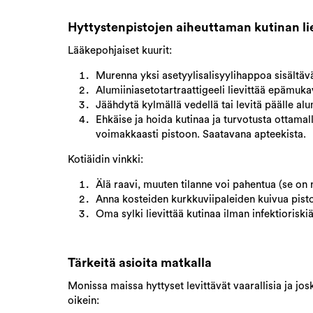
Hyttystenpistojen aiheuttaman kutinan l
Lääkepohjaiset kuurit:
Murenna yksi asetyylisalisyylihappoa sisältävä 
Alumiiniasetotartraattigeeli lievittää epämuk
Jäähdytä kylmällä vedellä tai levitä päälle al
Ehkäise ja hoida kutinaa ja turvotusta ottamalla
voimakkaasti pistoon. Saatavana apteekista.
Kotiäidin vinkki:
Älä raavi, muuten tilanne voi pahentua (se on ny
Anna kosteiden kurkkuviipaleiden kuivua pist
Oma sylki lievittää kutinaa ilman infektioriskiä
Tärkeitä asioita matkalla
Monissa maissa hyttyset levittävät vaarallisia ja jo
oikein: