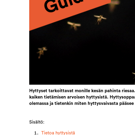
Hyttyset tarkoittavat monille kesän pahinta riesa
kaiken tietämisen arvoisen hyttysistä. Hyttysoppaas
olemassa ja tietenkin miten hyttysvaivasta pääse
Sisältö:
Tietoa hyttysistä