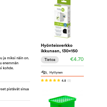
Hyönteisverkko
ikkunaan, 130x150
u ja miksi näin on.
€4.70
Tietoa
utuu enemmän
mpi kohde.
Hyttynen
4.8
(5)
set pistävät sinua