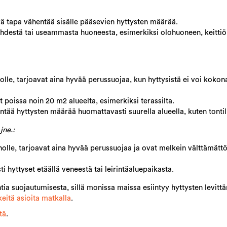
vä tapa vähentää sisälle pääsevien hyttysten määrää.
 yhdestä tai useammasta huoneesta, esimerkiksi olohuoneen, keittiö
eholle, tarjoavat aina hyvää perussuojaa, kun hyttysistä ei voi kok
t poissa noin 20 m2 alueelta, esimerkiksi terassilta.
ntää hyttysten määrää huomattavasti suurella alueella, kuten tontil
jne.:
keholle, tarjoavat aina hyvää perussuojaa ja ovat melkein välttämätt
i hyttyset etäällä veneestä tai leirintäaluepaikasta.
ia suojautumisesta, sillä monissa maissa esiintyy hyttysten levittä
keitä asioita matkalla
.
tä
.