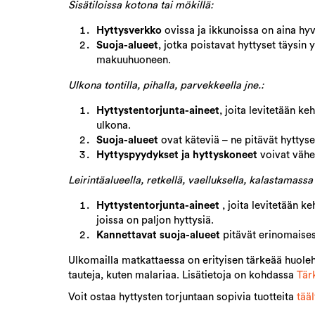
Sisätiloissa kotona tai mökillä:
Hyttysverkko
ovissa ja ikkunoissa on aina hy
Suoja-alueet
, jotka poistavat hyttyset täysin
makuuhuoneen.
Ulkona tontilla, pihalla, parvekkeella jne.:
Hyttystentorjunta-aineet
, joita levitetään k
ulkona.
Suoja-alueet
ovat käteviä – ne pitävät hyttyse
Hyttyspyydykset ja hyttyskoneet
voivat vähe
Leirintäalueella, retkellä, vaelluksella, kalastamassa 
Hyttystentorjunta-aineet
, joita levitetään 
joissa on paljon hyttysiä.
Kannettavat suoja-alueet
pitävät erinomaisest
Ulkomailla matkattaessa on erityisen tärkeää huoleht
tauteja, kuten malariaa. Lisätietoja on kohdassa
Tär
Voit ostaa hyttysten torjuntaan sopivia tuotteita
tääl