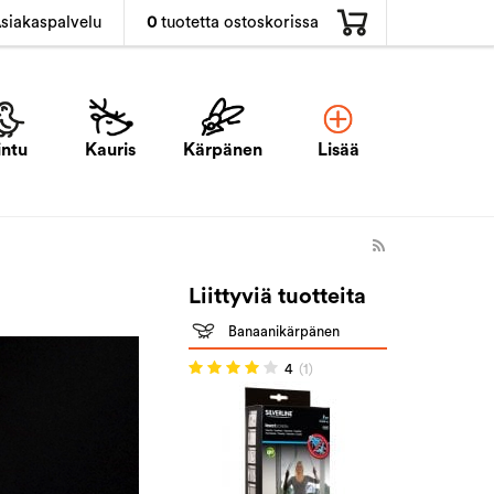
0
tuotetta ostoskorissa
siakaspalvelu
intu
Kauris
Kärpänen
Lisää
Liittyviä tuotteita
Banaanikärpänen
4
(1)