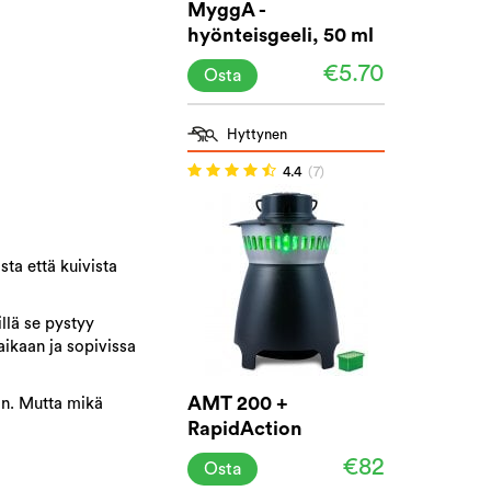
MyggA -
hyönteisgeeli, 50 ml
€5.70
Osta
Hyttynen
4.4
(7)
sta että kuivista
llä se pystyy
aikaan ja sopivissa
AMT 200 +
yön. Mutta mikä
RapidAction
€82
Osta