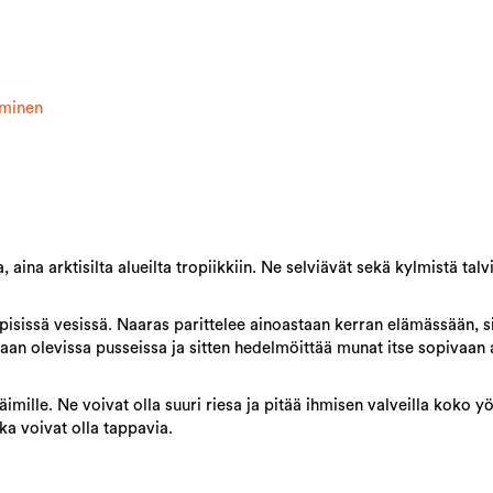
äminen
aina arktisilta alueilta tropiikkiin. Ne selviävät sekä kylmistä talvi
ppisissä vesissä. Naaras parittelee ainoastaan kerran elämässään, si
aan olevissa pusseissa ja sitten hedelmöittää munat itse sopivaan 
äimille.
Ne voivat olla suuri riesa ja pitää ihmisen valveilla koko 
ka voivat olla tappavia.