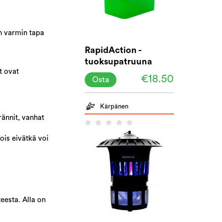
on varmin tapa
RapidAction -
tuoksupatruuna
t ovat
[vihreä]
€18.50
Osta
Kärpänen
rännit, vanhat
ois eivätkä voi
teesta. Alla on