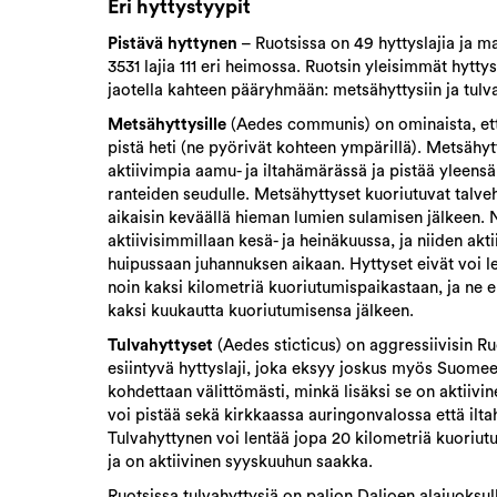
Eri hyttystyypit
Pistävä hyttynen
– Ruotsissa on 49 hyttyslajia ja 
3531 lajia 111 eri heimossa. Ruotsin yleisimmät hytty
jaotella kahteen pääryhmään: metsähyttysiin ja tulva
Metsähyttysille
(Aedes communis) on ominaista, ett
pistä heti (ne pyörivät kohteen ympärillä). Metsähyt
aktiivimpia aamu- ja iltahämärässä ja pistää yleensä
ranteiden seudulle. Metsähyttyset kuoriutuvat talveh
aikaisin keväällä hieman lumien sulamisen jälkeen. 
aktiivisimmillaan kesä- ja heinäkuussa, ja niiden akti
huipussaan juhannuksen aikaan. Hyttyset eivät voi le
noin kaksi kilometriä kuoriutumispaikastaan, ja ne e
kaksi kuukautta kuoriutumisensa jälkeen.
Tulvahyttyset
(Aedes sticticus) on aggressiivisin Ru
esiintyvä hyttyslaji, joka eksyy joskus myös Suomee
kohdettaan välittömästi, minkä lisäksi se on aktiivin
voi pistää sekä kirkkaassa auringonvalossa että ilt
Tulvahyttynen voi lentää jopa 20 kilometriä kuoriu
ja on aktiivinen syyskuuhun saakka.
Ruotsissa tulvahyttysiä on paljon Daljoen alajuoksul