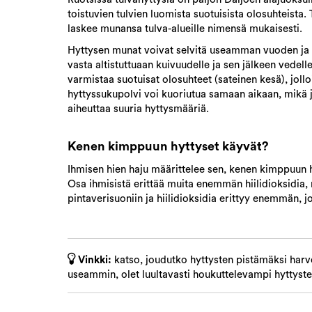
toistuvien tulvien luomista suotuisista olosuhteista.
laskee munansa tulva-alueille nimensä mukaisesti.
Hyttysen munat voivat selvitä useamman vuoden ja 
vasta altistuttuaan kuivuudelle ja sen jälkeen vedell
varmistaa suotuisat olosuhteet (sateinen kesä), joll
hyttyssukupolvi voi kuoriutua samaan aikaan, mikä 
aiheuttaa suuria hyttysmääriä.
Kenen kimppuun hyttyset käyvät?
Ihmisen hien haju määrittelee sen, kenen kimppuun hy
Osa ihmisistä erittää muita enemmän hiilidioksidia,
pintaverisuoniin ja hiilidioksidia erittyy enemmän
Vinkki:
katso, joudutko hyttysten pistämäksi har
useammin, olet luultavasti houkuttelevampi
hyttyste