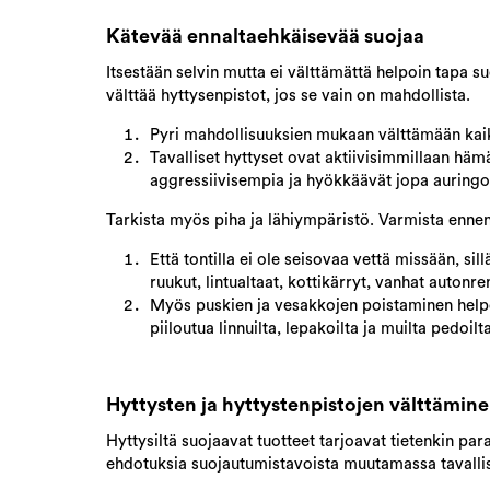
Kätevää ennaltaehkäisevää suojaa
Itsestään selvin mutta ei välttämättä helpoin tapa su
välttää hyttysenpistot, jos se vain on mahdollista.
Pyri mahdollisuuksien mukaan välttämään kaike
Tavalliset hyttyset ovat aktiivisimmillaan hämä
aggressiivisempia ja hyökkäävät jopa auringo
Tarkista myös piha ja lähiympäristö. Varmista enne
Että tontilla ei ole seisovaa vettä missään, sil
ruukut, lintualtaat, kottikärryt, vanhat autonre
Myös puskien ja vesakkojen poistaminen help
piiloutua linnuilta, lepakoilta ja muilta pedoilta
Hyttysten ja hyttystenpistojen välttämin
Hyttysiltä suojaavat tuotteet tarjoavat tietenkin para
ehdotuksia suojautumistavoista muutamassa tavallis