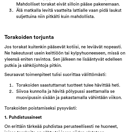
Mahdolliset torakat eivät silloin pääse pakenemaan.
Älä matkalla levitä vaatteita lattialle vaan pidä laukut
suljettuina niin pitkälti kuin mahdollista.
Torakoiden torjunta
Jos torakat kuitenkin pääsevät kotiisi, ne leviävät nopeasti.
Ne hakeutuvat usein keittiöön tai kylpyhuoneeseen, missä on
yleensä eniten ravintoa. Sen jälkeen ne lisääntyvät edelleen
putkia ja sähköjohtoja pitkin.
Seuraavat toimenpiteet tulisi suorittaa välittömästi:
Torakoiden saastuttamat tuotteet tulee hävittää heti.
Siivoa kunnolla ja hävitä pölypussi asettamalla se
muovipussin sisään ja pakastamalla vähintään viikon.
Torakoiden poistamiseksi pysyvästi:
1. Puhdistusaineet
On erittäin tärkeää puhdistaa perusteellisesti ne huoneet,