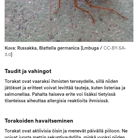
Kuva: Russakka, Blattella germanica [Lmbuga /
CC-BY-SA-
3.0
]
Taudit ja vahingot
Torakat ovat vaaraksi ihmisten terveydelle, sillä niiden
jätökset ja eritteet voivat levittää tauteja, kuten listeriaa ja
salmonellaa.
Pahalta haiseva erite voi lisäksi tietyissä
tilanteissa aiheuttaa allergisia reaktioita ihmisissä.
Torakoiden havaitseminen
Torakat ovat aktiivisia öisin ja menevät päivällä piiloon. Ne
voivat juosta metrin sekuntivauhdilla, minkä vuoksi niiden