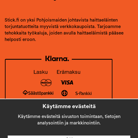
Stick.fi on yksi Pohjoismaiden johtavista haittaeläinten
torjuntatuotteita myyvistä verkkokaupoista. Tarjoamme
tehokkaita työkaluja, joiden avulla haittaeläimistä pääsee
helposti eroon.
Käytämme evästeitä
Käytämme evästeitä sivuston toimintaan, tietojen
analysointiin ja markkinointiin.