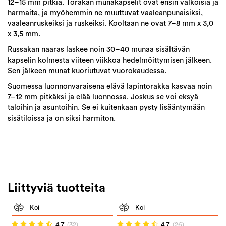
12–15 mm pitkiä. Torakan munakapselit ovat ensin valkoisia ja
harmaita, ja myöhemmin ne muuttuvat vaaleanpunaisiksi,
vaaleanruskeiksi ja ruskeiksi. Kooltaan ne ovat 7–8 mm x 3,0
x 3,5 mm.
Russakan naaras laskee noin 30–40 munaa sisältävän
kapselin kolmesta viiteen viikkoa hedelmöittymisen jälkeen.
Sen jälkeen munat kuoriutuvat vuorokaudessa.
Suomessa luonnonvaraisena elävä lapintorakka kasvaa noin
7–12 mm pitkäksi ja elää luonnossa. Joskus se voi eksyä
taloihin ja asuntoihin. Se ei kuitenkaan pysty lisääntymään
sisätiloissa ja on siksi harmiton.
Liittyviä tuotteita
Koi
Koi
4.7
(32)
4.7
(26)