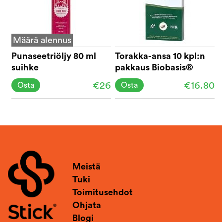
Määrä alennus
Punaseetriöljy 80 ml
Torakka-ansa 10 kpl:n
suihke
pakkaus Biobasis®
€26
€16.80
Osta
Osta
Meistä
Tuki
Toimitusehdot
Ohjata
Blogi