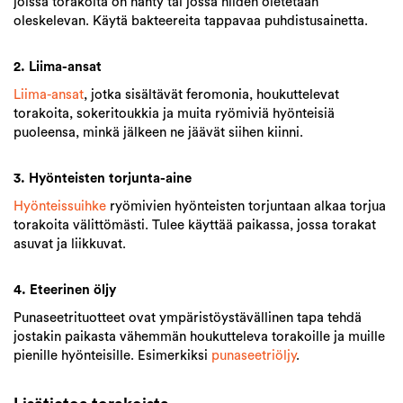
joissa torakoita on nähty tai jossa niiden oletetaan
oleskelevan. Käytä bakteereita tappavaa puhdistusainetta.
2. Liima-ansat
Liima-ansat
, jotka sisältävät feromonia, houkuttelevat
torakoita, sokeritoukkia ja muita ryömiviä hyönteisiä
puoleensa, minkä jälkeen ne jäävät siihen kiinni.
3. Hyönteisten torjunta-aine
Hyönteissuihke
ryömivien hyönteisten torjuntaan alkaa torjua
torakoita välittömästi. Tulee käyttää paikassa, jossa torakat
asuvat ja liikkuvat.
4. Eteerinen öljy
Punaseetrituotteet ovat ympäristöystävällinen
tapa tehdä
jostakin paikasta vähemmän houkutteleva torakoille ja muille
pienille hyönteisille. Esimerkiksi
punaseetriöljy
.