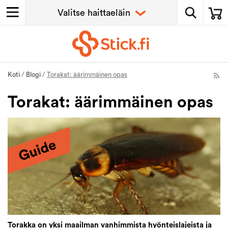
Koti
/
Blogi
/
Torakat: äärimmäinen opas
Torakat: äärimmäinen opas
Torakka on yksi maailman vanhimmista hyönteislajeista ja