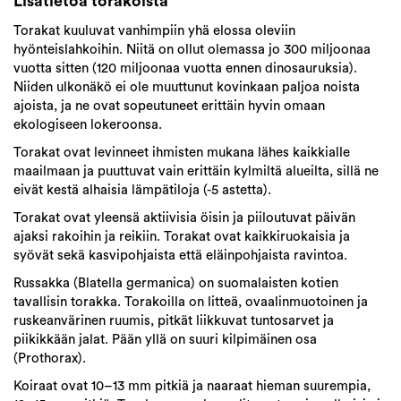
Lisätietoa torakoista
Torakat kuuluvat vanhimpiin yhä elossa oleviin
hyönteislahkoihin. Niitä on ollut olemassa jo 300 miljoonaa
vuotta sitten (120 miljoonaa vuotta ennen dinosauruksia).
Niiden ulkonäkö ei ole muuttunut kovinkaan paljoa noista
ajoista, ja ne ovat sopeutuneet erittäin hyvin omaan
ekologiseen lokeroonsa.
Torakat ovat levinneet ihmisten mukana lähes kaikkialle
maailmaan ja puuttuvat vain erittäin kylmiltä alueilta, sillä ne
eivät kestä alhaisia lämpätiloja (-5 astetta).
Torakat ovat yleensä aktiivisia öisin ja piiloutuvat päivän
ajaksi rakoihin ja reikiin. Torakat ovat kaikkiruokaisia ja
syövät sekä kasvipohjaista että eläinpohjaista ravintoa.
Russakka (Blatella germanica) on suomalaisten kotien
tavallisin torakka. Torakoilla on litteä, ovaalinmuotoinen ja
ruskeanvärinen ruumis, pitkät liikkuvat tuntosarvet ja
piikikkään jalat. Pään yllä on suuri kilpimäinen osa
(Prothorax).
Koiraat ovat 10–13 mm pitkiä ja naaraat hieman suurempia,