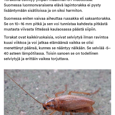
Suomessa luonnonvaraisena elävä lapintorakka ei pysty
lisääntymään sisätiloissa ja on siksi harmiton.
Suomessa eniten vaivaa aiheuttaa russakka eli saksantorakka.
Se on 10–16 mm pitkä ja sen voi tunnistaa kahdesta pitkästä
mustasta viivasta litteässä kaulaosassa päästä siipiin.
Torakat ovat kaikkiruokaisia, voivat selviytyä ilman ravintoa
kuusi viikkoa ja voi jatkaa elämäänsä vaikka se olisi
menettänyt päänsä, kunnes se nääntyy nälkään. Se selviää -5–
40 asteen lämpötilassa. Toisin sanoen se on todellinen
selviytyjä ja erittäin vaikea torjuttava.