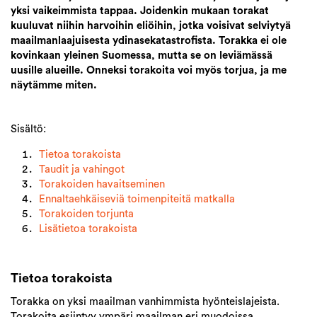
yksi vaikeimmista tappaa. Joidenkin mukaan torakat
kuuluvat niihin harvoihin eliöihin, jotka voisivat selviytyä
maailmanlaajuisesta ydinasekatastrofista. Torakka ei ole
kovinkaan yleinen Suomessa, mutta se on leviämässä
uusille alueille. Onneksi torakoita voi myös torjua, ja me
näytämme miten.
Sisältö:
Tietoa torakoista
Taudit ja vahingot
Torakoiden havaitseminen
Ennaltaehkäiseviä toimenpiteitä matkalla
Torakoiden torjunta
Lisätietoa torakoista
Tietoa torakoista
Torakka on yksi maailman vanhimmista hyönteislajeista.
Torakoita esiintyy ympäri maailman eri muodoissa.