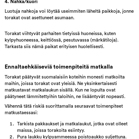
4. Nahka/kuori
Luotuja nahkoja voi löytää useimmiten läheltä paikkoja, jonne
torakat ovat asettuneet asumaan.
Torakat viihtyvät parhaiten tietyissä huoneissa, kuten
kylpyhuoneessa, keittiössä, pesutuvassa (märkätiloja).
Tarkasta siis nämä paikat erityisen huolellisesti.
Ennaltaehkäiseviä toimenpiteitä matkalla
Torakat päätyvät suomalaisiin koteihin monesti matkoilta
maihin, joissa torakat ovat yleisiä. Ne yksinkertaisesti
matkustavat matkalaukun sisällä. Kun ne lopulta ovat
päätyneet lämmitettyihin taloihin, ne lisääntyvät nopeasti.
Vähennä tätä riskiä suorittamalla seuraavat toimenpiteet
matkustaessasi:
Tarkista pakkaukset ja matkalaukut, jotka ovat olleet
maissa, joissa torakoita esiintyy.
Pura laukku kylpyammeessa poistoaukko suljettuna.