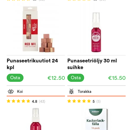
Punaseetrikuutiot 24
Punaseetriöljy 30 ml
kpl
suihke
€12.50
€15.50
Osta
Osta
Koi
Torakka
4.8
(43)
5
(5)