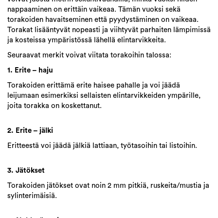
nappaaminen on erittäin vaikeaa. Tämän vuoksi sekä
torakoiden havaitseminen että pyydystäminen on vaikeaa.
Torakat lisääntyvät nopeasti ja viihtyvät parhaiten lämpimissä
ja kosteissa ympäristössä lähellä elintarvikkeita.
Seuraavat merkit voivat viitata torakoihin talossa:
1. Erite – haju
Torakoiden erittämä erite haisee pahalle ja voi jäädä
leijumaan esimerkiksi sellaisten elintarvikkeiden ympärille,
joita torakka on koskettanut.
2. Erite – jälki
Eritteestä voi jäädä jälkiä lattiaan, työtasoihin tai listoihin.
3. Jätökset
Torakoiden jätökset ovat noin 2 mm pitkiä, ruskeita/mustia ja
sylinterimäisiä.