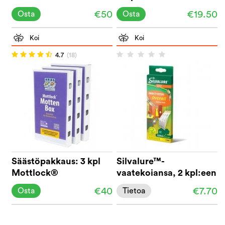
liima-ansa
€50
€19.50
Osta
Osta
Koi
Koi
4.7
(18)
Säästöpakkaus: 3 kpl
Silvalure™-
Mottlock®
vaatekoiansa, 2 kpl:een
Koiperhoslaatikko
pakkaus
€40
€7.70
Osta
Tietoa