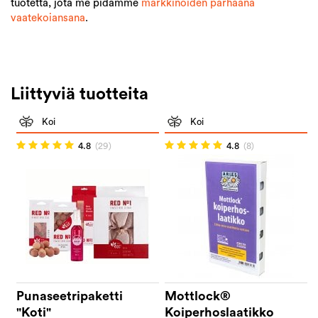
tuotetta, jota me pidämme
markkinoiden parhaana
vaatekoiansana
.
Liittyviä tuotteita
Koi
Koi
4.8
(29)
4.8
(8)
Punaseetripaketti
Mottlock®
"Koti"
Koiperhoslaatikko