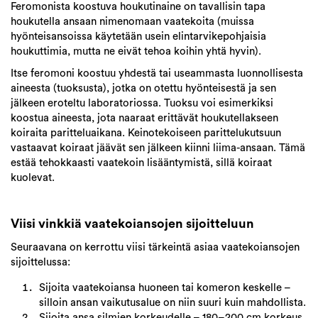
Feromonista koostuva houkutinaine on tavallisin tapa
houkutella ansaan nimenomaan vaatekoita (muissa
hyönteisansoissa käytetään usein elintarvikepohjaisia
houkuttimia, mutta ne eivät tehoa koihin yhtä hyvin).
Itse feromoni koostuu yhdestä tai useammasta luonnollisesta
aineesta (tuoksusta), jotka on otettu hyönteisestä ja sen
jälkeen eroteltu laboratoriossa. Tuoksu voi esimerkiksi
koostua aineesta, jota naaraat erittävät houkutellakseen
koiraita paritteluaikana. Keinotekoiseen parittelukutsuun
vastaavat koiraat jäävät sen jälkeen kiinni liima-ansaan. Tämä
estää tehokkaasti vaatekoin lisääntymistä, sillä koiraat
kuolevat.
Viisi vinkkiä vaatekoiansojen sijoitteluun
Seuraavana on kerrottu viisi tärkeintä asiaa vaatekoiansojen
sijoittelussa:
Sijoita vaatekoiansa huoneen tai komeron keskelle –
silloin ansan vaikutusalue on niin suuri kuin mahdollista.
Sijoita ansa silmien korkeudelle – 180–200 cm korkeus