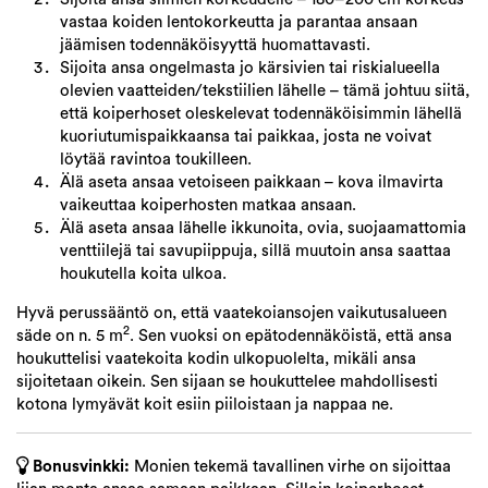
vastaa koiden lentokorkeutta ja parantaa ansaan
jäämisen todennäköisyyttä huomattavasti.
Sijoita ansa ongelmasta jo kärsivien tai riskialueella
olevien vaatteiden/tekstiilien lähelle – tämä johtuu siitä,
että koiperhoset oleskelevat todennäköisimmin lähellä
kuoriutumispaikkaansa tai paikkaa, josta ne voivat
löytää ravintoa toukilleen.
Älä aseta ansaa vetoiseen paikkaan – kova ilmavirta
vaikeuttaa koiperhosten matkaa ansaan.
Älä aseta ansaa lähelle ikkunoita, ovia, suojaamattomia
venttiilejä tai savupiippuja, sillä muutoin ansa saattaa
houkutella koita ulkoa.
Hyvä perussääntö on, että vaatekoiansojen vaikutusalueen
2
säde on n. 5 m
. Sen vuoksi on epätodennäköistä, että ansa
houkuttelisi vaatekoita kodin ulkopuolelta, mikäli ansa
sijoitetaan oikein. Sen sijaan se houkuttelee mahdollisesti
kotona lymyävät koit esiin piiloistaan ja nappaa ne.
Bonusvinkki:
Monien tekemä tavallinen virhe on sijoittaa