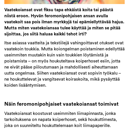
Vaatekoiansat ovat fiksu tapa ehkäistä koita tai päästä
niistä eroon. Hyvän feromonipohjaisen ansan avulla
vaatekoit saa pois ilman myrkkyjä tai epämiellyttävää hajua.
Mutta miten vaatekoiansaa tulee käyttää ja miten se pitää
sijoittaa, jos siitä haluaa kaikki tehot irti?
Itse asiassa vaatteita ja tekstiilejä vahingoittavat otukset ovat
vaatekoin toukkia. Mutta koiongelman poistaminen edellyttää
useimmiten muutakin kuin vain toukkien löytämistä ja
poistamista – on myös houkuteltava koiperhoset esiin, jotta
ne eivät pääse piiloutumaan ja mahdollisesti aiheuttamaan
uutta ongelmaa. Siihen vaatekoiansat ovat sopivin työkalu –
ne houkuttelevat ja vangitsevat koiraskoita, mikä pysäyttää
koiden lisääntymisen.
Näin feromonipohjaiset vaatekoiansat toimivat
Vaatekoiansat koostuvat useimmiten liimapinnasta, jonka
tarkoituksena on napata koiperhoset, sekä houkuttimesta,
joka on suunniteltu houkuttelemaan koit liimapaperille.