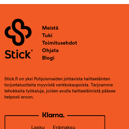
Meistä
Tuki
Toimitusehdot
Ohjata
Blogi
Stick.fi on yksi Pohjoismaiden johtavista haittaeläinten
torjuntatuotteita myyvistä verkkokaupoista. Tarjoamme
tehokkaita työkaluja, joiden avulla haittaeläimistä pääsee
helposti eroon.