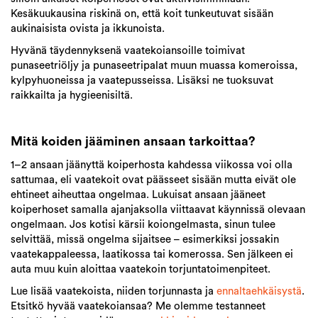
Kesäkuukausina riskinä on, että koit tunkeutuvat sisään
aukinaisista ovista ja ikkunoista.
Hyvänä täydennyksenä vaatekoiansoille toimivat
punaseetriöljy ja punaseetripalat muun muassa komeroissa,
kylpyhuoneissa ja vaatepusseissa. Lisäksi ne tuoksuvat
raikkailta ja hygieenisiltä.
Mitä koiden jääminen ansaan tarkoittaa?
1–2 ansaan jäänyttä koiperhosta kahdessa viikossa voi olla
sattumaa, eli vaatekoit ovat päässeet sisään mutta eivät ole
ehtineet aiheuttaa ongelmaa. Lukuisat ansaan jääneet
koiperhoset samalla ajanjaksolla viittaavat käynnissä olevaan
ongelmaan. Jos kotisi kärsii koiongelmasta, sinun tulee
selvittää, missä ongelma sijaitsee – esimerkiksi jossakin
vaatekappaleessa, laatikossa tai komerossa. Sen jälkeen ei
auta muu kuin aloittaa vaatekoin torjuntatoimenpiteet.
Lue lisää vaatekoista, niiden torjunnasta ja
ennaltaehkäisystä
.
Etsitkö hyvää vaatekoiansaa? Me olemme testanneet