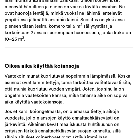
liian monta ansaa samaan paikkaan. Silloin koiperhoset
menevät hämilleen ja niiden on vaikea löytää ansoihin. Ne
ovat huonoja lentäjiä, minkä vuoksi ne lähinnä lentelevät
ympäriinsä jäämättä ansoihin kiinni. Suositus on yksi ansa
2
pieneen tilaan (esim. komero tai 5 m
säilytystila) ja
korkeintaan 2 ansaa suurempaan huoneeseen, jonka koko on
2
10–25 m
.
Oikea aika käyttää koiansoja
Vaatekoin munat kuoriutuvat nopeimmin lämpimässä. Koska
asunnot ovat lämmitettyjä, tämä tarkoittaa valitettavasti sitä,
että munia kuoriutuu vuoden ympäri. Joten, jos sinulla on
ongelmia vaatekoiden kanssa, mikä tahansa aika on sopiva
aika käyttää vaatekoiansoja.
Jos et kärsi koiongelmasta, on olemassa tiettyjä aikoja
vuodesta, jolloin ansojen käyttö ennaltaehkäisevästi on
järkevintä. Aikainen kevät maaliskuusta huhtikuuhun on
erityisen tärkeä ennaltaehkäisevän suojan kannalta, sillä
silloin aikuiset koiperhoset ovat aktiivisimmillaan.