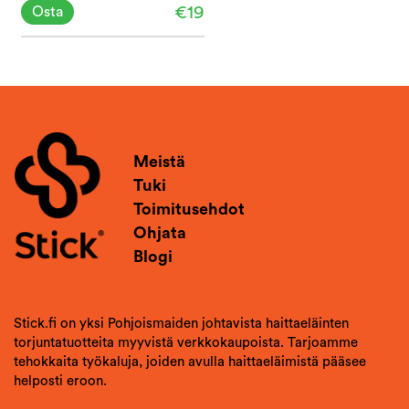
€19
Osta
Meistä
Tuki
Toimitusehdot
Ohjata
Blogi
Stick.fi on yksi Pohjoismaiden johtavista haittaeläinten
torjuntatuotteita myyvistä verkkokaupoista. Tarjoamme
tehokkaita työkaluja, joiden avulla haittaeläimistä pääsee
helposti eroon.