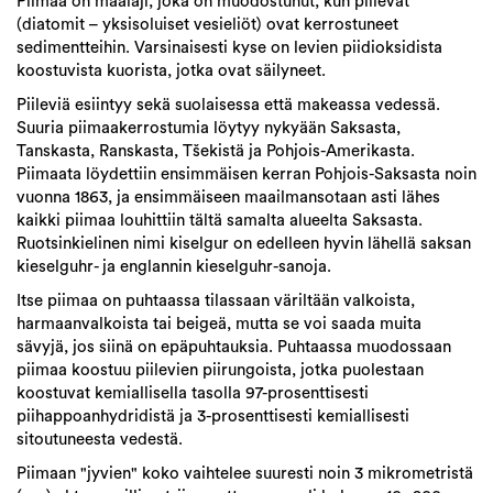
Piimaa on maalaji, joka on muodostunut, kun piilevät
(diatomit – yksisoluiset vesieliöt) ovat kerrostuneet
sedimentteihin. Varsinaisesti kyse on levien piidioksidista
koostuvista kuorista, jotka ovat säilyneet.
Piileviä esiintyy sekä suolaisessa että makeassa vedessä.
Suuria piimaakerrostumia löytyy nykyään Saksasta,
Tanskasta, Ranskasta, Tšekistä ja Pohjois-Amerikasta.
Piimaata löydettiin ensimmäisen kerran Pohjois-Saksasta noin
vuonna 1863, ja ensimmäiseen maailmansotaan asti lähes
kaikki piimaa louhittiin tältä samalta alueelta Saksasta.
Ruotsinkielinen nimi kiselgur on edelleen hyvin lähellä saksan
kieselguhr- ja englannin kieselguhr-sanoja.
Itse piimaa on puhtaassa tilassaan väriltään valkoista,
harmaanvalkoista tai beigeä, mutta se voi saada muita
sävyjä, jos siinä on epäpuhtauksia. Puhtaassa muodossaan
piimaa koostuu piilevien piirungoista, jotka puolestaan
koostuvat kemiallisella tasolla 97-prosenttisesti
piihappoanhydridistä ja 3-prosenttisesti kemiallisesti
sitoutuneesta vedestä.
Piimaan "jyvien" koko vaihtelee suuresti noin 3 mikrometristä