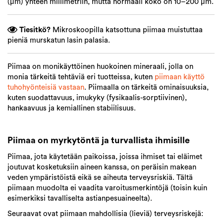
(µm) yhteen millimetriin, mutta normaali koko on 10–200 µm.
Tiesitkö?
Mikroskoopilla katsottuna piimaa muistuttaa
pieniä murskatun lasin palasia.
Piimaa on monikäyttöinen huokoinen mineraali, jolla on
monia tärkeitä tehtäviä eri tuotteissa, kuten
piimaan käyttö
tuhohyönteisiä vastaan
. Piimaalla on tärkeitä ominaisuuksia,
kuten suodattavuus, imukyky (fysikaalis-sorptiivinen),
hankaavuus ja kemiallinen stabiilisuus.
Piimaa on myrkytöntä ja turvallista ihmisille
Piimaa, jota käytetään paikoissa, joissa ihmiset tai eläimet
joutuvat kosketuksiin aineen kanssa, on peräisin makean
veden ympäristöistä eikä se aiheuta terveysriskiä. Tältä
piimaan muodolta ei vaadita varoitusmerkintöjä (toisin kuin
esimerkiksi tavalliselta astianpesuaineelta).
Seuraavat ovat piimaan mahdollisia (lieviä) terveysriskejä: