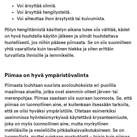
Voi ärsyttää silmiä.
Voi ärsyttää hengitysteitä.
Voi aiheuttaa ihon ärsytystä tai kuivumista.
Pölyn hengittämistä käsittelyn aikana tulee siis välttää, kädet
on hyvä huuhdella käytön jälkeen ja silmät huuhdeltava
huolellisesti, jos niihin pääsee piimaata. Se on siis suunnilleen
yhtä vaarallista kuin tavallinen hiekka ja siten erittäin
turvallista ihmisille ja lemmikeille.
Piimaa on hyvä ympäristövalinta
Piimaata louhitaan suurista avolouhoksista eri puolilla
maailmaa alueilta, jotka ovat aiemmin olleet järven- tai
merenpohjaa. Piimaa saadaan siis suoraan luonnosta. Se, että
piimaa on luonnollinen aine, ei kuitenkaan itsessään tarkoita,
että se olisi hyväksi ympäristölle. Otetaan esimerkiksi
useimmissa hyönteismyrkyissä käytettävä krysanteemiuute,
joka on myös luonnollinen aine, mutta myrkyllinen
mehiläisille ja vesieliöille pitkäaikaisvaikutuksineen. Se on
luonnollista, muttei suinkaan myrkytöntä – toisin kuin piimaa,