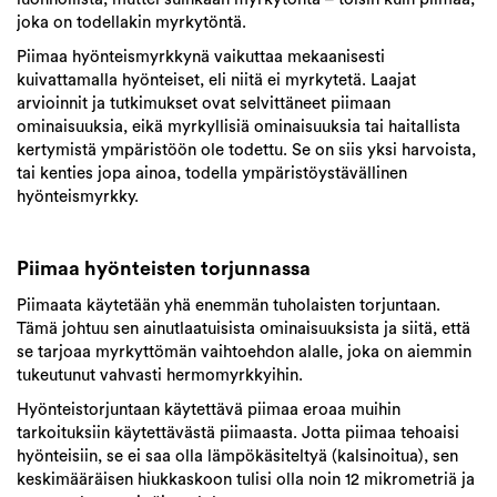
joka on todellakin myrkytöntä.
Piimaa hyönteismyrkkynä vaikuttaa mekaanisesti
kuivattamalla hyönteiset, eli niitä ei myrkytetä. Laajat
arvioinnit ja tutkimukset ovat selvittäneet piimaan
ominaisuuksia, eikä myrkyllisiä ominaisuuksia tai haitallista
kertymistä ympäristöön ole todettu. Se on siis yksi harvoista,
tai kenties jopa ainoa, todella ympäristöystävällinen
hyönteismyrkky.
Piimaa hyönteisten torjunnassa
Piimaata käytetään yhä enemmän tuholaisten torjuntaan.
Tämä johtuu sen ainutlaatuisista ominaisuuksista ja siitä, että
se tarjoaa myrkyttömän vaihtoehdon alalle, joka on aiemmin
tukeutunut vahvasti hermomyrkkyihin.
Hyönteistorjuntaan käytettävä piimaa eroaa muihin
tarkoituksiin käytettävästä piimaasta. Jotta piimaa tehoaisi
hyönteisiin, se ei saa olla lämpökäsiteltyä (kalsinoitua), sen
keskimääräisen hiukkaskoon tulisi olla noin 12 mikrometriä ja