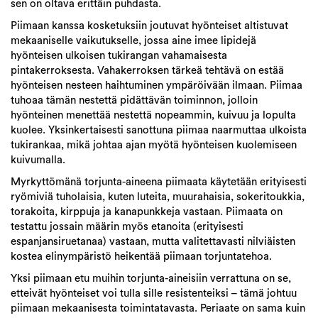
sen on oltava erittäin puhdasta.
Piimaan kanssa kosketuksiin joutuvat hyönteiset altistuvat
mekaaniselle vaikutukselle, jossa aine imee lipidejä
hyönteisen ulkoisen tukirangan vahamaisesta
pintakerroksesta. Vahakerroksen tärkeä tehtävä on estää
hyönteisen nesteen haihtuminen ympäröivään ilmaan. Piimaa
tuhoaa tämän nestettä pidättävän toiminnon, jolloin
hyönteinen menettää nestettä nopeammin, kuivuu ja lopulta
kuolee. Yksinkertaisesti sanottuna piimaa naarmuttaa ulkoista
tukirankaa, mikä johtaa ajan myötä hyönteisen kuolemiseen
kuivumalla.
Myrkyttömänä torjunta-aineena piimaata käytetään erityisesti
ryömiviä tuholaisia, kuten luteita, muurahaisia, sokeritoukkia,
torakoita, kirppuja ja kanapunkkeja vastaan. Piimaata on
testattu jossain määrin myös etanoita (erityisesti
espanjansiruetanaa) vastaan, mutta valitettavasti nilviäisten
kostea elinympäristö heikentää piimaan torjuntatehoa.
Yksi piimaan etu muihin torjunta-aineisiin verrattuna on se,
etteivät hyönteiset voi tulla sille resistenteiksi – tämä johtuu
piimaan mekaanisesta toimintatavasta. Periaate on sama kuin