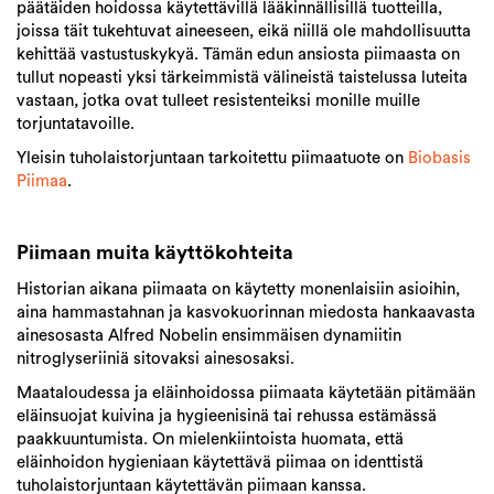
päätäiden hoidossa käytettävillä lääkinnällisillä tuotteilla,
joissa täit tukehtuvat aineeseen, eikä niillä ole mahdollisuutta
kehittää vastustuskykyä. Tämän edun ansiosta piimaasta on
tullut nopeasti yksi tärkeimmistä välineistä taistelussa luteita
vastaan, jotka ovat tulleet resistenteiksi monille muille
torjuntatavoille.
Yleisin tuholaistorjuntaan tarkoitettu piimaatuote on
Biobasis
Piimaa
.
Piimaan muita käyttökohteita
Historian aikana piimaata on käytetty monenlaisiin asioihin,
aina hammastahnan ja kasvokuorinnan miedosta hankaavasta
ainesosasta Alfred Nobelin ensimmäisen dynamiitin
nitroglyseriiniä sitovaksi ainesosaksi.
Maataloudessa ja eläinhoidossa piimaata käytetään pitämään
eläinsuojat kuivina ja hygieenisinä tai rehussa estämässä
paakkuuntumista. On mielenkiintoista huomata, että
eläinhoidon hygieniaan käytettävä piimaa on identtistä
tuholaistorjuntaan käytettävän piimaan kanssa.