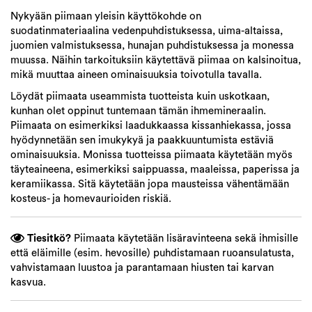
Nykyään piimaan yleisin käyttökohde on
suodatinmateriaalina vedenpuhdistuksessa, uima-altaissa,
juomien valmistuksessa, hunajan puhdistuksessa ja monessa
muussa. Näihin tarkoituksiin käytettävä piimaa on kalsinoitua,
mikä muuttaa aineen ominaisuuksia toivotulla tavalla.
Löydät piimaata useammista tuotteista kuin uskotkaan,
kunhan olet oppinut tuntemaan tämän ihmemineraalin.
Piimaata on esimerkiksi laadukkaassa kissanhiekassa, jossa
hyödynnetään sen imukykyä ja paakkuuntumista estäviä
ominaisuuksia. Monissa tuotteissa piimaata käytetään myös
täyteaineena, esimerkiksi saippuassa, maaleissa, paperissa ja
keramiikassa. Sitä käytetään jopa mausteissa vähentämään
kosteus- ja homevaurioiden riskiä.
Tiesitkö?
Piimaata käytetään lisäravinteena sekä ihmisille
että eläimille (esim. hevosille) puhdistamaan ruoansulatusta,
vahvistamaan luustoa ja parantamaan hiusten tai karvan
kasvua.