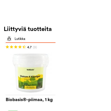
Liittyviä tuotteita
Lutikka
4.7
(9)
Biobasis®-piimaa, 1 kg