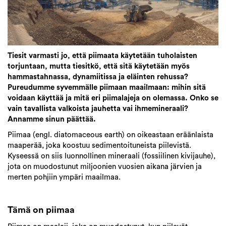
Tiesit varmasti jo, että piimaata käytetään tuholaisten
torjuntaan, mutta tiesitkö, että sitä käytetään myös
hammastahnassa, dynamiitissa ja eläinten rehussa?
Pureudumme syvemmälle piimaan maailmaan: mihin sitä
voidaan käyttää ja mitä eri piimalajeja on olemassa. Onko se
vain tavallista valkoista jauhetta vai ihmemineraali?
Annamme sinun päättää.
Piimaa (engl. diatomaceous earth) on oikeastaan eräänlaista
maaperää, joka koostuu sedimentoituneista piilevistä.
Kyseessä on siis luonnollinen mineraali (fossiilinen kivijauhe),
jota on muodostunut miljoonien vuosien aikana järvien ja
merten pohjiin ympäri maailmaa.
Tämä on piimaa