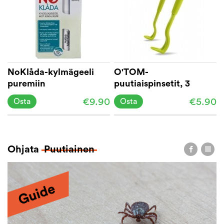
NoKlåda-kylmägeeli
O'TOM-
puremiin
puutiaispinsetit, 3
kpl:een pakkaus
€9.90
€5.90
Osta
Osta
Ohjata
Puutiainen