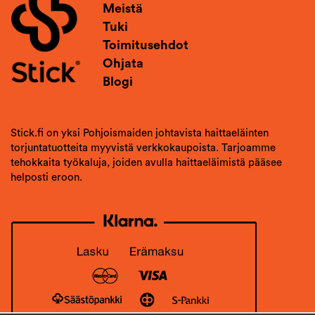
Meistä
Tuki
Toimitusehdot
Ohjata
Blogi
Stick.fi on yksi Pohjoismaiden johtavista haittaeläinten
torjuntatuotteita myyvistä verkkokaupoista. Tarjoamme
tehokkaita työkaluja, joiden avulla haittaeläimistä pääsee
helposti eroon.