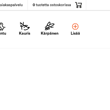
0
tuotetta ostoskorissa
siakaspalvelu
intu
Kauris
Kärpänen
Lisää