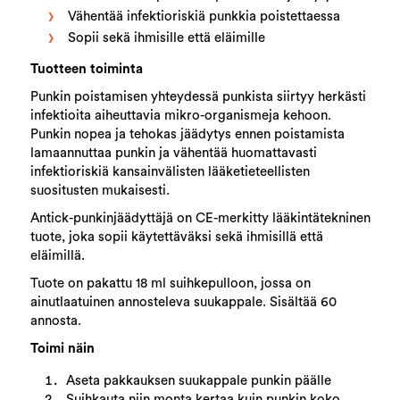
Vähentää infektioriskiä punkkia poistettaessa
Sopii sekä ihmisille että eläimille
Tuotteen toiminta
Punkin poistamisen yhteydessä punkista siirtyy herkästi
infektioita aiheuttavia mikro-organismeja kehoon.
Punkin nopea ja tehokas jäädytys ennen poistamista
lamaannuttaa punkin ja vähentää huomattavasti
infektioriskiä kansainvälisten lääketieteellisten
suositusten mukaisesti.
Antick-punkinjäädyttäjä on CE-merkitty lääkintätekninen
tuote, joka sopii käytettäväksi sekä ihmisillä että
eläimillä.
Tuote on pakattu 18 ml suihkepulloon, jossa on
ainutlaatuinen annosteleva suukappale. Sisältää 60
annosta.
Toimi näin
Aseta pakkauksen suukappale punkin päälle
Suihkauta niin monta kertaa kuin punkin koko