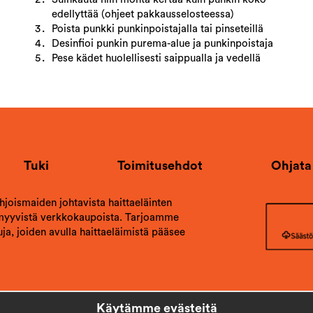
edellyttää (ohjeet pakkausselosteessa)
Poista punkki punkinpoistajalla tai pinseteillä
Desinfioi punkin purema-alue ja punkinpoistaja
Pese kädet huolellisesti saippualla ja vedellä
Tuki
Toimitusehdot
Ohjata
ohjoismaiden johtavista haittaeläinten
 myyvistä verkkokaupoista. Tarjoamme
ja, joiden avulla haittaeläimistä pääsee
Käytämme evästeitä