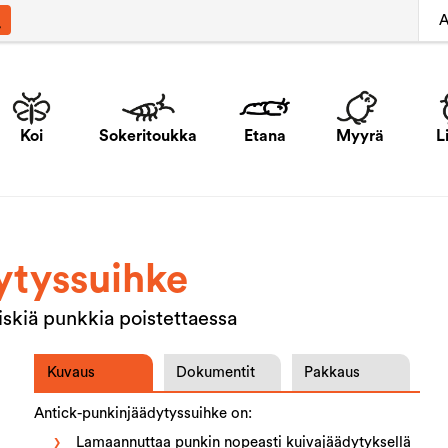
A
Koi
Sokeritoukka
Etana
Myyrä
L
ytyssuihke
iskiä punkkia poistettaessa
Kuvaus
Dokumentit
Pakkaus
Antick-punkinjäädytyssuihke on:
Lamaannuttaa punkin nopeasti kuivajäädytyksellä