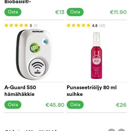
Biobasis®-
hyönteisteippi, 10 m
€13
€11.90
Osta
Osta
5
(1)
4.8
(43)
A-Guard S50
Punaseetriöljy 80 ml
hämähäkkie
suihke
sisäkäyttöön, 50 m2
€45.80
€26
Osta
Osta