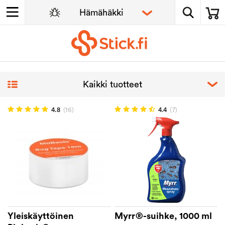
4.8
(16)
4.4
(7)
Yleiskäyttöinen
Myrr®-suihke, 1000 ml