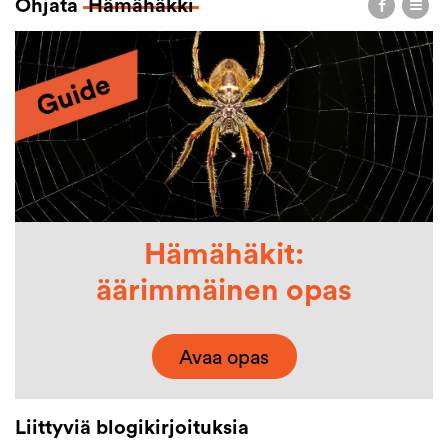
Ohjata
Hämähäkki
Hämähäkit:
äärimmäinen opas
Avaa opas
Liittyviä blogikirjoituksia