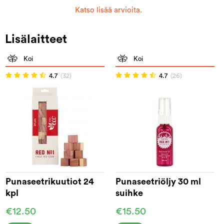
Katso lisää arvioita.
Lisälaitteet
Koi
Koi
4.7
(32)
4.7
(26)
Punaseetrikuutiot 24
Punaseetriöljy 30 ml
kpl
suihke
€12.50
€15.50