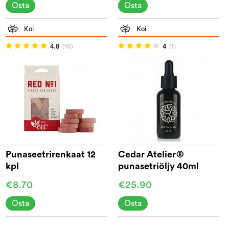
Osta
Osta
Koi
Koi
4.8
(16)
4
(1)
Punaseetrirenkaat 12
Cedar Atelier®
kpl
punasetriöljy 40ml
€8.70
€25.90
Osta
Osta