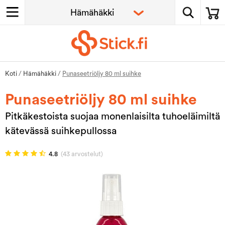
Koti
/
Hämähäkki
/
Punaseetriöljy 80 ml suihke
Punaseetriöljy 80 ml suihke
Pitkäkestoista suojaa monenlaisilta tuhoeläimiltä
kätevässä suihkepullossa
4.8
(43 arvostelut)