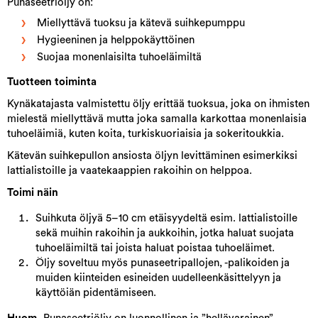
Punaseetriöljy on:
Miellyttävä tuoksu ja kätevä suihkepumppu
Hygieeninen ja helppokäyttöinen
Suojaa monenlaisilta tuhoeläimiltä
Tuotteen toiminta
Kynäkatajasta valmistettu öljy erittää tuoksua, joka on ihmisten
mielestä miellyttävä mutta joka samalla karkottaa monenlaisia
tuhoeläimiä, kuten koita, turkiskuoriaisia ja sokeritoukkia.
Kätevän suihkepullon ansiosta öljyn levittäminen esimerkiksi
lattialistoille ja vaatekaappien rakoihin on helppoa.
Toimi näin
Suihkuta öljyä 5–10 cm etäisyydeltä esim. lattialistoille
sekä muihin rakoihin ja aukkoihin, jotka haluat suojata
tuhoeläimiltä tai joista haluat poistaa tuhoeläimet.
Öljy soveltuu myös punaseetripallojen, -palikoiden ja
muiden kiinteiden esineiden uudelleenkäsittelyyn ja
käyttöiän pidentämiseen.