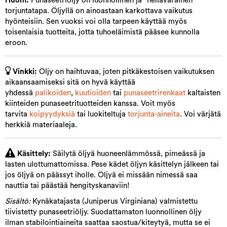
Huom.
Punaseetriöljy on luonnollinen ja ”hellävarainen”
torjuntatapa. Öljyllä on ainoastaan karkottava vaikutus
hyönteisiin. Sen vuoksi voi olla tarpeen käyttää myös
toisenlaisia tuotteita, jotta tuhoeläimistä pääsee kunnolla
eroon.
Vinkki:
Öljy on haihtuvaa, joten pitkäkestoisen vaikutuksen
aikaansaamiseksi sitä on hyvä käyttää
yhdessä
palikoiden
,
kuutioiden
tai
punaseetrirenkaat
kaltaisten
kiinteiden punaseetrituotteiden kanssa. Voit myös
tarvita
koipyydyksiä
tai luokiteltuja
torjunta-aineita
. Voi värjätä
herkkiä materiaaleja.
Käsittely:
Säilytä öljyä huoneenlämmössä, pimeässä ja
lasten ulottumattomissa. Pese kädet öljyn käsittelyn jälkeen tai
jos öljyä on päässyt iholle. Öljyä ei missään nimessä saa
nauttia tai päästää hengityskanaviin!
Sisältö:
Kynäkatajasta (Juniperus Virginiana) valmistettu
tiivistetty punaseetriöljy. Suodattamaton luonnollinen öljy
ilman stabilointiaineita saattaa saostua/kiteytyä, mutta se ei