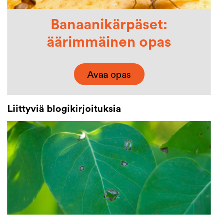
Banaanikärpäset:
äärimmäinen opas
Avaa opas
Liittyviä blogikirjoituksia