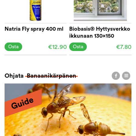
Natria Fly spray 400 ml
Biobasis® Hyttysverkko
ikkunaan 130x150
€12.90
€7.80
Osta
Osta
Ohjata
Banaanikärpänen