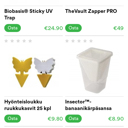
Biobasis® Sticky UV
TheVault Zapper PRO
Trap
€24.90
€49
Osta
Osta
Hyönteisloukku
Insector™-
ruukkukasvit 25 kpl
banaanikärpäsansa
€9.80
€8.90
Osta
Osta