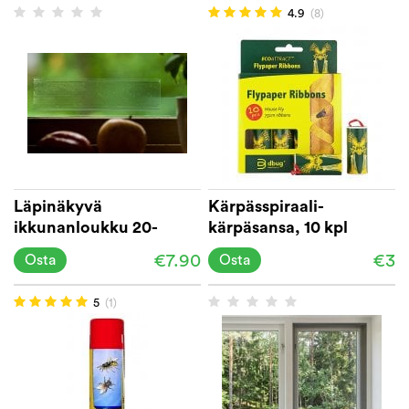
4.9
(8)
Läpinäkyvä
Kärpässpiraali-
ikkunanloukku 20-
kärpäsansa, 10 kpl
pakkaus
pakkaus
€7.90
€3
Osta
Osta
5
(1)