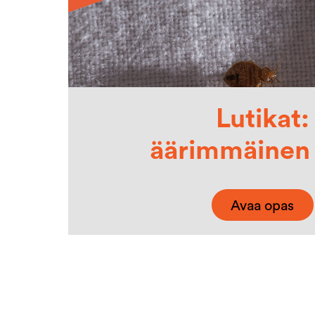
Lutikat:
äärimmäinen
Avaa opas