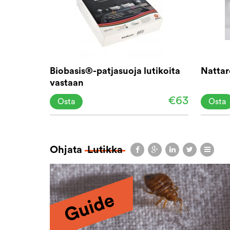
Biobasis®-patjasuoja lutikoita
Nattar
vastaan
€63
Osta
Osta
Ohjata
Lutikka