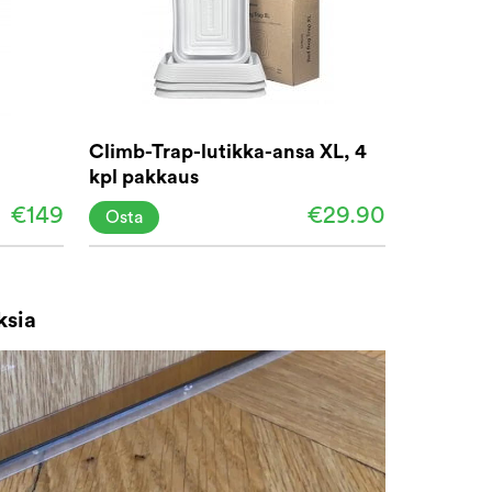
Climb-Trap-lutikka-ansa XL, 4
kpl pakkaus
€149
€29.90
Osta
ksia