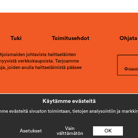
Tuki
Toimitusehdot
Ohjata
ohjoismaiden johtavista haittaeläinten
 myyvistä verkkokaupoista. Tarjoamme
ja, joiden avulla haittaeläimistä pääsee
Käytämme evästeitä
e evästeitä sivuston toimintaan, tietojen analysointiin ja markkin
Copyright © 2026
Stick AB
Vain
Asetukset
OK
välttämätön