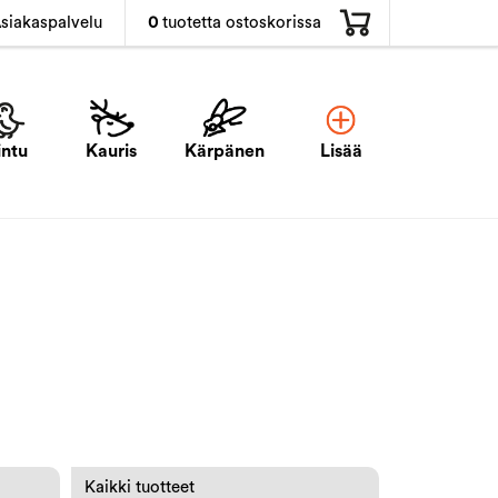
0
tuotetta ostoskorissa
siakaspalvelu
intu
Kauris
Kärpänen
Lisää
Kaikki tuotteet