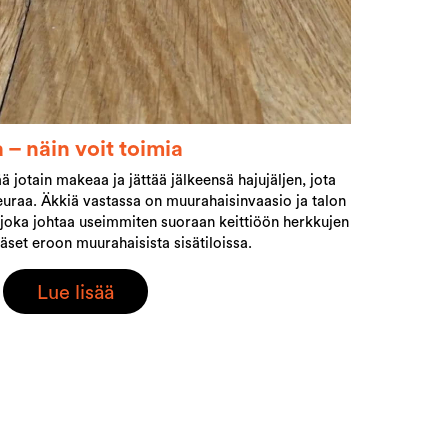
 – näin voit toimia
 jotain makeaa ja jättää jälkeensä hajujäljen, jota
raa. Äkkiä vastassa on muurahaisinvaasio ja talon
 joka johtaa useimmiten suoraan keittiöön herkkujen
set eroon muurahaisista sisätiloissa.
Lue lisää