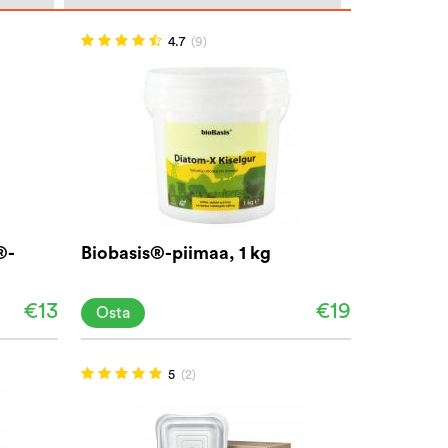
4.7
(9)
®-
Biobasis®-piimaa, 1 kg
€13
€19
Osta
5
(2)