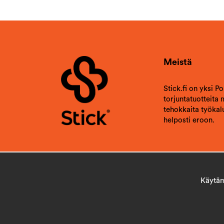
Meistä
Stick.fi on yksi P
torjuntatuotteita
tehokkaita työkalu
helposti eroon.
Käytämm