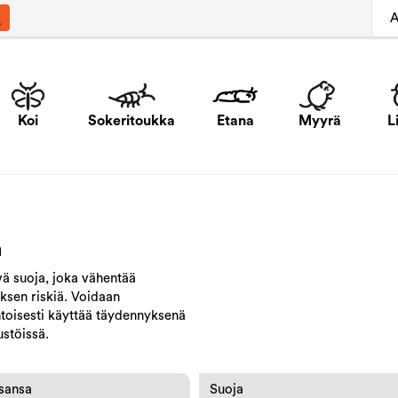
A
Koi
Sokeritoukka
Etana
Myyrä
L
a
ä suoja, joka vähentää
sen riskiä. Voidaan
toisesti käyttää täydennyksenä
stöissä.
sansa
Suoja