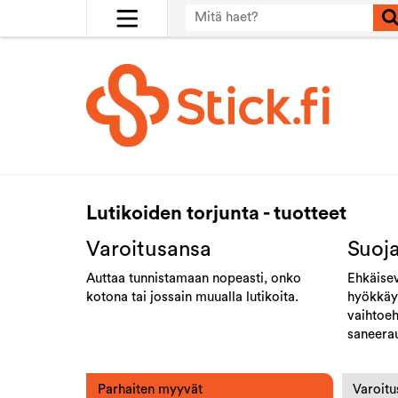
Lutikoiden torjunta - tuotteet
Varoitusansa
Suoj
Auttaa tunnistamaan nopeasti, onko
Ehkäisev
kotona tai jossain muualla lutikoita.
hyökkäyk
vaihtoeh
saneerau
Parhaiten myyvät
Varoitu