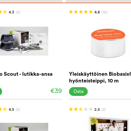
4.3
(6)
4.8
(16)
o Scout - lutikka-ansa
Yleiskäyttöinen Biobasis
hyönteisteippi, 10 m
€39
Osta
4.5
(2)
2.5
(2)