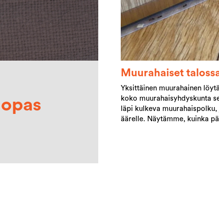
Muurahaiset talossa
Yksittäinen muurahainen löytää
koko muurahaisyhdyskunta seu
 opas
läpi kulkeva muurahaispolku,
äärelle. Näytämme, kuinka pää