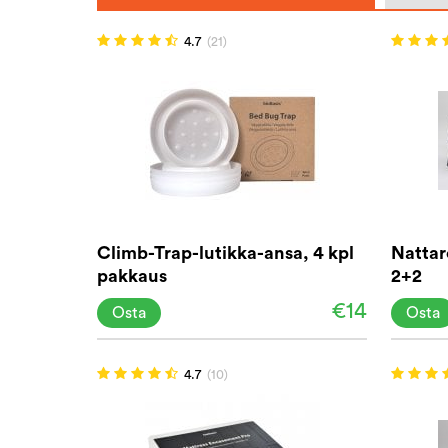
4.7
(21)
Climb-Trap-lutikka-ansa, 4 kpl
Nattar
pakkaus
2+2
€14
Osta
Osta
4.7
(10)