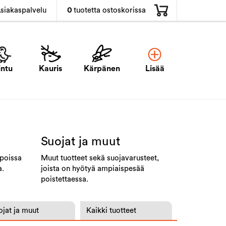
0
tuotetta ostoskorissa
siakaspalvelu
intu
Kauris
Kärpänen
Lisää
Suojat ja muut
 poissa
Muut tuotteet sekä suojavarusteet,
a.
joista on hyötyä ampiaispesää
poistettaessa.
ojat ja muut
Kaikki tuotteet