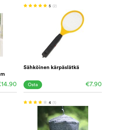
5
(2)
Sähköinen kärpäslätkä
cm
€14.90
€7.90
Osta
4
(1)