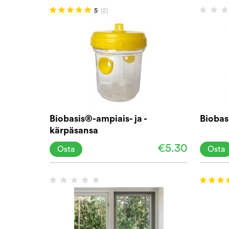
5
(2)
Biobasis®-ampiais- ja -
Bioba
kärpäsansa
€5.30
Osta
Osta