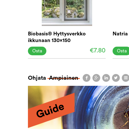
Biobasis® Hyttysverkko
Natria
ikkunaan 130x150
€7.80
Osta
Osta
Ohjata
Ampiainen