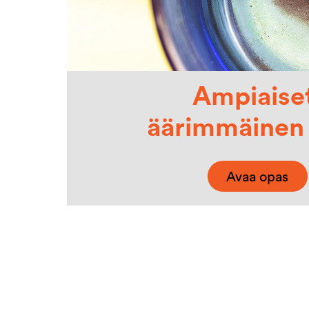
Ampiaise
äärimmäinen
Avaa opas