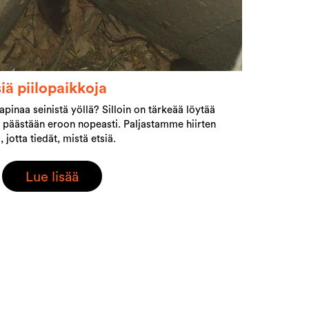
siä piilopaikkoja
apinaa seinistä yöllä? Silloin on tärkeää löytää
stä päästään eroon nopeasti. Paljastamme hiirten
 jotta tiedät, mistä etsiä.
Lue lisää