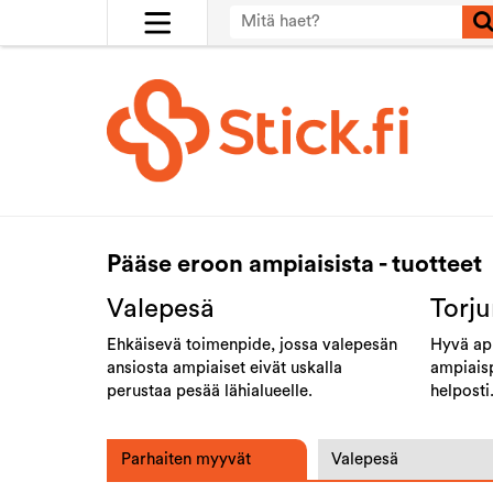
Pääse eroon ampiaisista - tuotteet
Valepesä
Torju
Ehkäisevä toimenpide, jossa valepesän
Hyvä apu
ansiosta ampiaiset eivät uskalla
ampiaisp
perustaa pesää lähialueelle.
helposti
Parhaiten myyvät
Valepesä