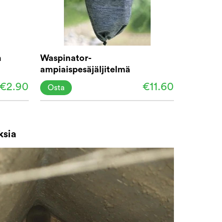
n
Waspinator-
ampiaispesäjäljitelmä
€2.90
€11.60
Osta
ksia