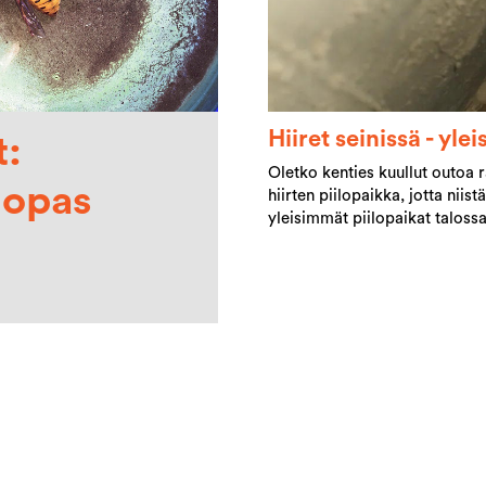
Hiiret seinissä - ylei
t:
Oletko kenties kuullut outoa r
 opas
hiirten piilopaikka, jotta nii
yleisimmät piilopaikat talossa,