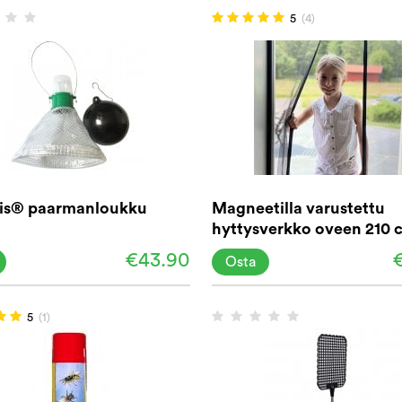
5
(4)
sis® paarmanloukku
Magneetilla varustettu
hyttysverkko oveen 210 
€43.90
Osta
5
(1)