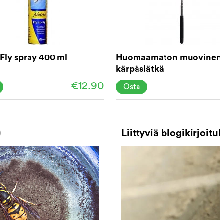
 Fly spray 400 ml
Huomaamaton muovine
kärpäslätkä
€12.90
Osta
Liittyviä blogikirjoitu