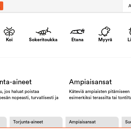
A
Koi
Sokeritoukka
Etana
Myyrä
L
nta-aineet
Ampiaisansat
, jos haluat poistaa
Käteviä ampiaisten pitämiseen
esän nopeasti, turvallisesti ja
esimerkiksi terassilta tai tontilt
.
Torjunta-aineet
Ampiaisansat
Su