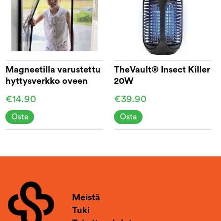
Magneetilla varustettu
TheVault® Insect Killer
hyttysverkko oveen
20W
210 cm
€14.90
€39.90
Osta
Osta
Meistä
Tuki