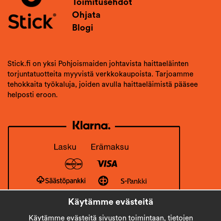
Toimitusehdot
Ohjata
Blogi
Stick.fi on yksi Pohjoismaiden johtavista haittaeläinten
torjuntatuotteita myyvistä verkkokaupoista. Tarjoamme
tehokkaita työkaluja, joiden avulla haittaeläimistä pääsee
helposti eroon.
Käytämme evästeitä
Käytämme evästeitä sivuston toimintaan, tietojen