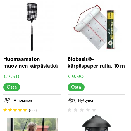
Huomaamaton
Biobasis®-
muovinen kärpäslätkä
kärpäspaperirulla, 10 m
€2.90
€9.90
Osta
Osta
Ampiainen
Hyttynen
5
(4)