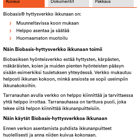
Kuvaus
Dokumentit
Pakkaus
Biobasis® hyttysverkko ikkunaan on:
Muunneltavissa koon mukaan
Helppo asentaa ja säätää
Huomaamaton muotoilu
Näin Biobasis-hyttysverkko ikkunaan toimii
Biobasiksen hyönteisverkko estää hyttysten, kärpästen,
mäkäräisten, koien ja muiden pienten hyönteisten pääsyn
sisään esimerkiksi tuuletuksen yhteydessä. Verkko mukautuu
helposti ikkunan kokoon, minkä ansiosta se sopii useimpiin
ikkunakokoihin.
Tarranauhan avulla verkko on helppo kiinnittää ja tarvittaessa
yhtä helppo irrottaa. Tarranauhassa on tarttuva puoli, joka
tekee siitä helpon kiinnittää ikkunanpuitteisiin.
Näin käytät Biobasis-hyttysverkkoa ikkunaan
Ennen verkon asentamista puhdista ikkunanpuitteet
huolellisesti ja anna niiden kuivua kokonaan.