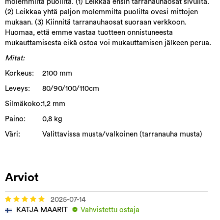
molemmilta puolilta. (1) Leikkaa ensin tarranauhaosat sivuilta.
(2) Leikkaa yhtä paljon molemmilta puolilta ovesi mittojen
mukaan. (3) Kiinnitä tarranauhaosat suoraan verkkoon.
Huomaa, että emme vastaa tuotteen onnistuneesta
mukauttamisesta eikä ostoa voi mukauttamisen jälkeen perua.
Mitat:
Korkeus:
2100 mm
Leveys:
80/90/100/110cm
Silmäkoko:
1,2 mm
Paino:
0,8 kg
Väri:
Valittavissa musta/valkoinen (tarranauha musta)
Arviot
2025-07-14
KATJA MAARIT
Vahvistettu ostaja