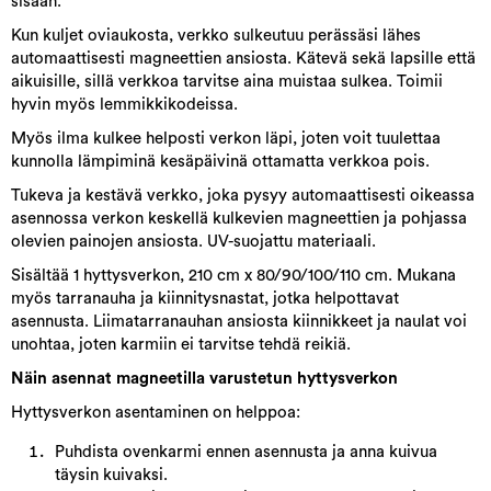
sisään.
Kun kuljet oviaukosta, verkko sulkeutuu perässäsi lähes
automaattisesti magneettien ansiosta. Kätevä sekä lapsille että
aikuisille, sillä verkkoa tarvitse aina muistaa sulkea. Toimii
hyvin myös lemmikkikodeissa.
Myös ilma kulkee helposti verkon läpi, joten voit tuulettaa
kunnolla lämpiminä kesäpäivinä ottamatta verkkoa pois.
Tukeva ja kestävä verkko, joka pysyy automaattisesti oikeassa
asennossa verkon keskellä kulkevien magneettien ja pohjassa
olevien painojen ansiosta. UV-suojattu materiaali.
Sisältää 1 hyttysverkon, 210 cm x 80/90/100/110 cm. Mukana
myös tarranauha ja kiinnitysnastat, jotka helpottavat
asennusta. Liimatarranauhan ansiosta kiinnikkeet ja naulat voi
unohtaa, joten karmiin ei tarvitse tehdä reikiä.
Näin asennat magneetilla varustetun hyttysverkon
Hyttysverkon asentaminen on helppoa:
Puhdista ovenkarmi ennen asennusta ja anna kuivua
täysin kuivaksi.