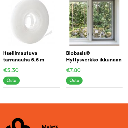
Itseliimautuva
Biobasis®
tarranauha 5,6 m
Hyttysverkko ikkunaan
130x150
€5.30
€7.80
Osta
Osta
Meistä