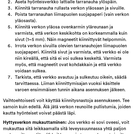
Aseta hyönteisverkko lattialle tarranauha ylöspäin.
Kiinnitä tarranauha rullasta verkon yläosaan ja sivuille.
Poista tarranauhan liimapuolen suojapaperi (vain verkon
yläosasta).
Kiinnitä verkon yläosa ovenkarmin yläreunaan ja
varmista, että verkon keskikohta on korkeammalla kuin
sivut (1
–
5 mm). Näin magneetit kiinnittyvät helpommin.
Irrota verkon sivuilla olevien tarranauhojen liimapuolen
suojapaperi. Kiinnitä sivut ja varmista, että verkko ei ole
niin kireällä, että sitä ei voi sulkea keskeltä. Varmista
myös, että magneetit ovat kohdakkain ja että verkko
voidaan sulkea.
Tarkista, että verkko avautuu ja sulkeutuu oikein, säädä
tarvittaessa. Liiman kiinnittymisajan vuoksi käsittele
varoen ensimmäisen tunnin aikana asennuksen jälkeen.
Vaihtoehtoisesti voit käyttää kiinnitysnastoja asennukseen. Tee
samoin kuin edellä. Älä jätä verkon reunoille pullistumia, joiden
kautta hyönteiset voivat päästä läpi.
Hyttysverkon mukauttaminen:
Jos verkko ei sovi oveesi, voit
mukauttaa sitä leikkaamalla sitä leveyssuunnassa yhtä paljon