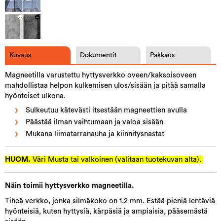
Kuvaus
Dokumentit
Pakkaus
Magneetilla varustettu hyttysverkko oveen/kaksoisoveen
mahdollistaa helpon kulkemisen ulos/sisään ja pitää samalla
hyönteiset ulkona.
Sulkeutuu kätevästi itsestään magneettien avulla
Päästää ilman vaihtumaan ja valoa sisään
Mukana liimatarranauha ja kiinnitysnastat
HUOM.
Väri Musta tai valkoinen (valitaan tuotekuvan alta).
Näin toimii hyttysverkko magneetilla.
Tiheä verkko, jonka silmäkoko on 1,2 mm. Estää pieniä lentäviä
hyönteisiä, kuten hyttysiä, kärpäsiä ja ampiaisia, pääsemästä