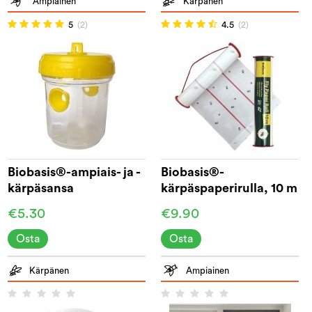
Ampiainen
Kärpänen
5
(2)
4.5
(2)
Biobasis®-ampiais- ja -
Biobasis®-
kärpäsansa
kärpäspaperirulla, 10 m
€5.30
€9.90
Osta
Osta
Kärpänen
Ampiainen