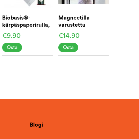
Biobasis®-
Magneetilla
kärpäspaperirulla,
varustettu
10 m
hyttysverkko
€9.90
€14.90
oveen 210 cm
Osta
Osta
Blogi