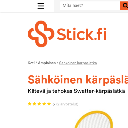
Koti
/
Ampiainen
/
Sähköinen kärpäslätkä
Sähköinen kärpäsl
Kätevä ja tehokas Swatter-kärpäslätkä
5
(2 arvostelut)