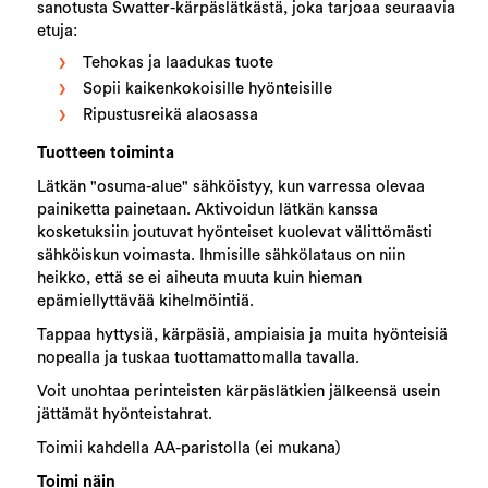
sanotusta Swatter-kärpäslätkästä, joka tarjoaa seuraavia
etuja:
Tehokas ja laadukas tuote
Sopii kaikenkokoisille hyönteisille
Ripustusreikä alaosassa
Tuotteen toiminta
Lätkän "osuma-alue" sähköistyy, kun varressa olevaa
painiketta painetaan. Aktivoidun lätkän kanssa
kosketuksiin joutuvat hyönteiset kuolevat välittömästi
sähköiskun voimasta. Ihmisille sähkölataus on niin
heikko, että se ei aiheuta muuta kuin hieman
epämiellyttävää kihelmöintiä.
Tappaa hyttysiä, kärpäsiä, ampiaisia ja muita hyönteisiä
nopealla ja tuskaa tuottamattomalla tavalla.
Voit unohtaa perinteisten kärpäslätkien jälkeensä usein
jättämät hyönteistahrat.
Toimii kahdella AA-paristolla (ei mukana)
Toimi näin