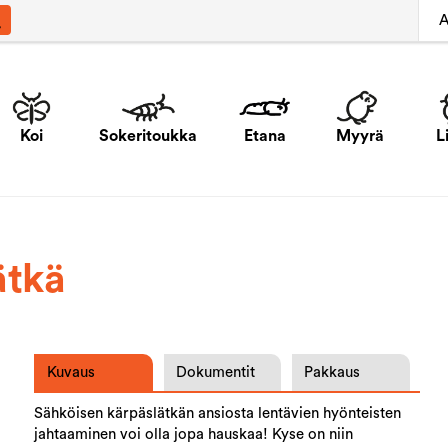
A
Koi
Sokeritoukka
Etana
Myyrä
L
ätkä
Kuvaus
Dokumentit
Pakkaus
Sähköisen kärpäslätkän ansiosta lentävien hyönteisten
jahtaaminen voi olla jopa hauskaa! Kyse on niin