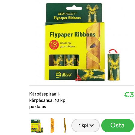
€3
Kärpässpiraali-
kärpäsansa, 10 kpl
pakkaus
Osta