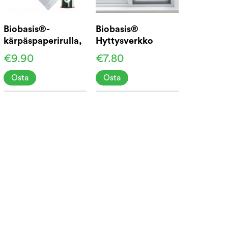
Biobasis®-
Biobasis®
kärpäspaperirulla,
Hyttysverkko
10 m
ikkunaan 130x150
€9.90
€7.80
Osta
Osta