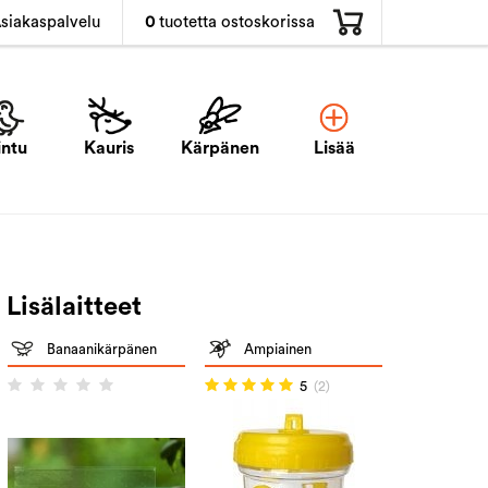
0
tuotetta ostoskorissa
siakaspalvelu
intu
Kauris
Kärpänen
Lisää
Lisälaitteet
Banaanikärpänen
Ampiainen
5
(2)