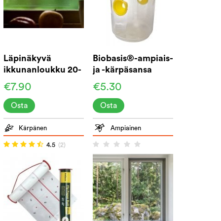
Läpinäkyvä
Biobasis®-ampiais-
ikkunanloukku 20-
ja -kärpäsansa
pakkaus
€7.90
€5.30
Osta
Osta
Kärpänen
Ampiainen
4.5
(2)