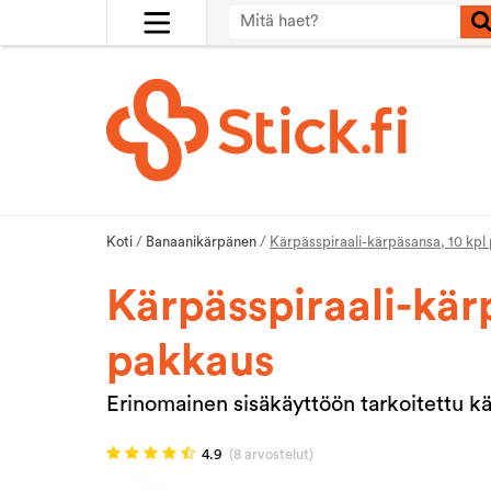
Koti
/
Banaanikärpänen
/
Kärpässpiraali-kärpäsansa, 10 kpl
Kärpässpiraali-kär
pakkaus
Erinomainen sisäkäyttöön tarkoitettu k
4.9
(8 arvostelut)