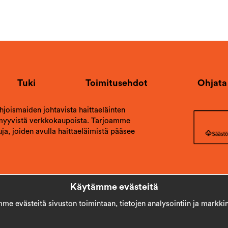
Tuki
Toimitusehdot
Ohjata
ohjoismaiden johtavista haittaeläinten
 myyvistä verkkokaupoista. Tarjoamme
ja, joiden avulla haittaeläimistä pääsee
Käytämme evästeitä
e evästeitä sivuston toimintaan, tietojen analysointiin ja markkin
Copyright © 2026
Stick AB