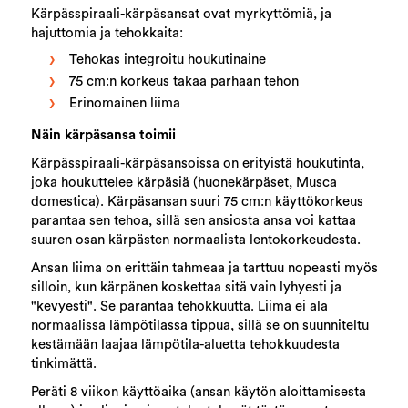
Kärpässpiraali-kärpäsansat ovat myrkyttömiä, ja
hajuttomia ja tehokkaita:
Tehokas integroitu houkutinaine
75 cm:n korkeus takaa parhaan tehon
Erinomainen liima
Näin kärpäsansa toimii
Kärpässpiraali-kärpäsansoissa on erityistä houkutinta,
joka houkuttelee kärpäsiä (huonekärpäset, Musca
domestica). Kärpäsansan suuri 75 cm:n käyttökorkeus
parantaa sen tehoa, sillä sen ansiosta ansa voi kattaa
suuren osan kärpästen normaalista lentokorkeudesta.
Ansan liima on erittäin tahmeaa ja tarttuu nopeasti myös
silloin, kun kärpänen koskettaa sitä vain lyhyesti ja
"kevyesti". Se parantaa tehokkuutta. Liima ei ala
normaalissa lämpötilassa tippua, sillä se on suunniteltu
kestämään laajaa lämpötila-aluetta tehokkuudesta
tinkimättä.
Peräti 8 viikon käyttöaika (ansan käytön aloittamisesta