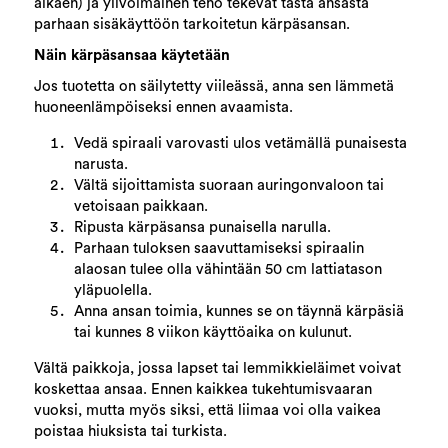
alkaen) ja ylivoimainen teho tekevät tästä ansasta
parhaan sisäkäyttöön tarkoitetun kärpäsansan.
Näin kärpäsansaa käytetään
Jos tuotetta on säilytetty viileässä, anna sen lämmetä
huoneenlämpöiseksi ennen avaamista.
Vedä spiraali varovasti ulos vetämällä punaisesta
narusta.
Vältä sijoittamista suoraan auringonvaloon tai
vetoisaan paikkaan.
Ripusta kärpäsansa punaisella narulla.
Parhaan tuloksen saavuttamiseksi spiraalin
alaosan tulee olla vähintään 50 cm lattiatason
yläpuolella.
Anna ansan toimia, kunnes se on täynnä kärpäsiä
tai kunnes 8 viikon käyttöaika on kulunut.
Vältä paikkoja, jossa lapset tai lemmikkieläimet voivat
koskettaa ansaa. Ennen kaikkea tukehtumisvaaran
vuoksi, mutta myös siksi, että liimaa voi olla vaikea
poistaa hiuksista tai turkista.