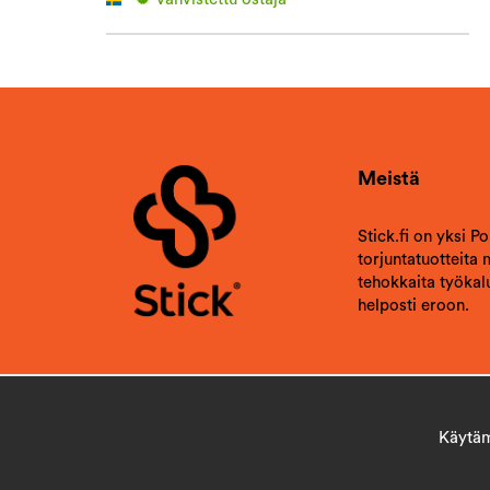
2023-10-08
Tommy
Vahvistettu ostaja
2023-09-30
Vahvistettu ostaja
Meistä
2023-09-30
Christian Lennart Åke
Vahvistettu ostaja
Stick.fi on yksi P
Todella tehokas.
torjuntatuotteita
tehokkaita työkalu
helposti eroon.
Käytämm