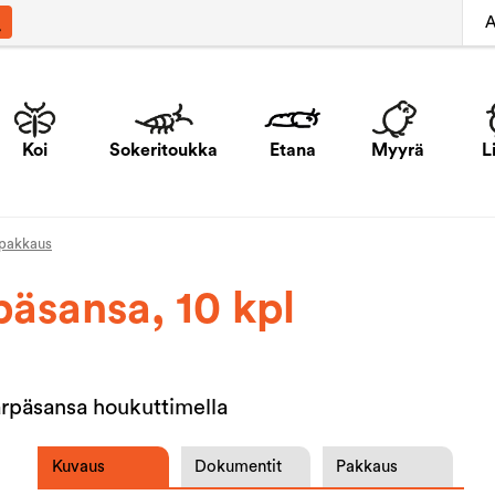
A
Koi
Sokeritoukka
Etana
Myyrä
L
 pakkaus
päsansa, 10 kpl
ärpäsansa houkuttimella
Kuvaus
Dokumentit
Pakkaus