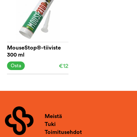
MouseStop®-tiiviste
300 ml
€12
Osta
Meistä
Tuki
Toimitusehdot