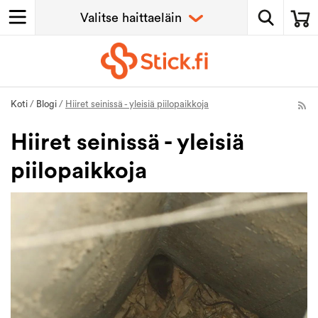
Koti
/
Blogi
/
Hiiret seinissä - yleisiä piilopaikkoja
Hiiret seinissä - yleisiä
piilopaikkoja