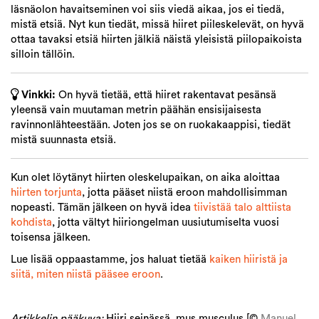
läsnäolon havaitseminen voi siis viedä aikaa, jos ei tiedä,
mistä etsiä. Nyt kun tiedät, missä hiiret piileskelevät, on hyvä
ottaa tavaksi etsiä hiirten jälkiä näistä yleisistä piilopaikoista
silloin tällöin.
Vinkki:
On hyvä tietää, että hiiret rakentavat pesänsä
yleensä vain muutaman metrin päähän ensisijaisesta
ravinnonlähteestään. Joten jos se on ruokakaappisi, tiedät
mistä suunnasta etsiä.
Kun olet löytänyt hiirten oleskelupaikan, on aika aloittaa
hiirten torjunta
, jotta pääset niistä eroon mahdollisimman
nopeasti. Tämän jälkeen on hyvä idea
tiivistää talo alttiista
kohdista
, jotta vältyt hiiriongelman uusiutumiselta vuosi
toisensa jälkeen.
Lue lisää oppaastamme, jos haluat tietää
kaiken hiiristä ja
siitä, miten niistä pääsee eroon
.
Artikkelin pääkuva:
Hiiri seinässä, mus musculus [©
Manuel