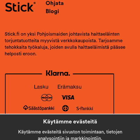
Ohjata
Blogi
Stick.fi on yksi Pohjoismaiden johtavista haittaeläinten
torjuntatuotteita myyvistä verkkokaupoista. Tarjoamme
tehokkaita työkaluja, joiden avulla haittaeläimistä pääsee
helposti eroon.
Käytämme evästeitä
Käytämme evästeitä sivuston toimintaan, tietojen
analysointiin ja markkinointiin.