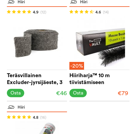
Hiiri
Hiiri
4.9
(12)
4.6
(14)
-20%
Teräsvillainen
Hiiriharja™ 10 m
Excluder-jyrsijäeste, 3
tiivistämiseen
m
€46
€79
Osta
Osta
Hiiri
4.8
(16)