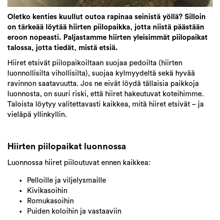
Oletko kenties kuullut outoa rapinaa seinistä yöllä? Silloin
on tärkeää löytää hiirten piilopaikka, jotta niistä päästään
eroon nopeasti. Paljastamme hiirten yleisimmät piilopaikat
talossa, jotta tiedät, mistä etsiä.
Hiiret etsivät piilopaikoiltaan suojaa pedoilta (hiirten
luonnollisilta vihollisilta), suojaa kylmyydeltä sekä hyvää
ravinnon saatavuutta. Jos ne eivät löydä tällaisia paikkoja
luonnosta, on suuri riski, että hiiret hakeutuvat koteihimme.
Taloista löytyy valitettavasti kaikkea, mitä hiiret etsivät – ja
vieläpä yllinkyllin.
Hiirten piilopaikat luonnossa
Luonnossa hiiret piiloutuvat ennen kaikkea:
Pelloille ja viljelysmaille
Kivikasoihin
Romukasoihin
Puiden koloihin ja vastaaviin