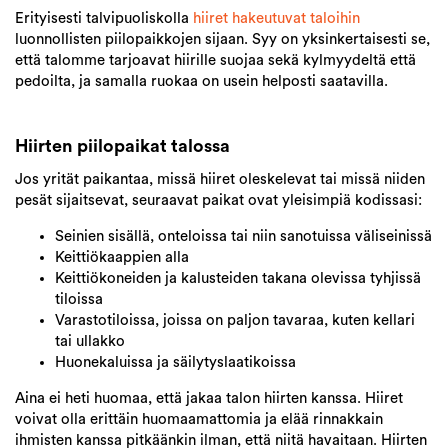
Erityisesti talvipuoliskolla
hiiret hakeutuvat taloihin
luonnollisten piilopaikkojen sijaan. Syy on yksinkertaisesti se,
että talomme tarjoavat hiirille suojaa sekä kylmyydeltä että
pedoilta, ja samalla ruokaa on usein helposti saatavilla.
Hiirten piilopaikat talossa
Jos yrität paikantaa, missä hiiret oleskelevat tai missä niiden
pesät sijaitsevat, seuraavat paikat ovat yleisimpiä kodissasi:
Seinien sisällä, onteloissa tai niin sanotuissa väliseinissä
Keittiökaappien alla
Keittiökoneiden ja kalusteiden takana olevissa tyhjissä
tiloissa
Varastotiloissa, joissa on paljon tavaraa, kuten kellari
tai ullakko
Huonekaluissa ja säilytyslaatikoissa
Aina ei heti huomaa, että jakaa talon hiirten kanssa. Hiiret
voivat olla erittäin huomaamattomia ja elää rinnakkain
ihmisten kanssa pitkäänkin ilman, että niitä havaitaan. Hiirten