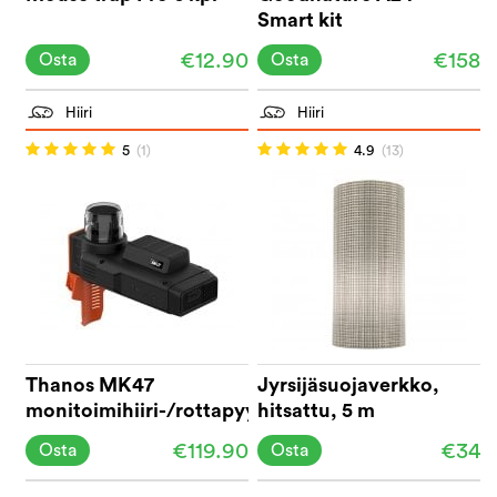
Smart kit
€12.90
€158
Osta
Osta
Hiiri
Hiiri
5
(1)
4.9
(13)
Thanos MK47
Jyrsijäsuojaverkko,
monitoimihiiri-/rottapyydys
hitsattu, 5 m
€119.90
€34
Osta
Osta