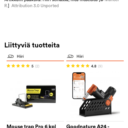
R.
]
Attribution 3.0 Unported
Liittyviä tuotteita
Hiiri
Hiiri
5
(2)
4.8
(9)
Mouse trap Pro 6 kpl
Goodnature A24 -