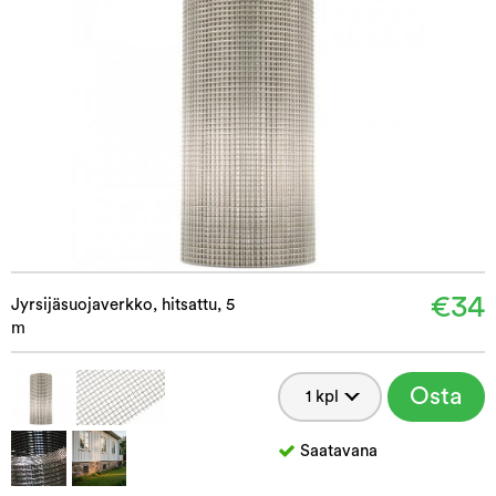
€34
Jyrsijäsuojaverkko, hitsattu, 5
m
Osta
Saatavana