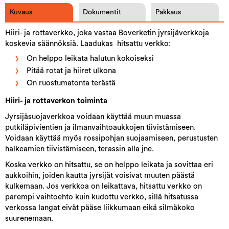
Kuvaus
Dokumentit
Pakkaus
Hiiri- ja rottaverkko, joka vastaa Boverketin jyrsijäverkkoja
koskevia säännöksiä. Laadukas hitsattu verkko:
On helppo leikata halutun kokoiseksi
Pitää rotat ja hiiret ulkona
On ruostumatonta terästä
Hiiri- ja rottaverkon toiminta
Jyrsijäsuojaverkkoa voidaan käyttää muun muassa
putkiläpivientien ja ilmanvaihtoaukkojen tiivistämiseen.
Voidaan käyttää myös rossipohjan suojaamiseen, perustusten
halkeamien tiivistämiseen, terassin alla jne.
Koska verkko on hitsattu, se on helppo leikata ja sovittaa eri
aukkoihin, joiden kautta jyrsijät voisivat muuten päästä
kulkemaan. Jos verkkoa on leikattava, hitsattu verkko on
parempi vaihtoehto kuin kudottu verkko, sillä hitsatussa
verkossa langat eivät pääse liikkumaan eikä silmäkoko
suurenemaan.