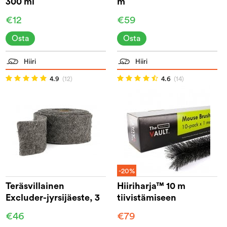
300 ml
m
€12
€59
Osta
Osta
Hiiri
Hiiri
4.9
(12)
4.6
(14)
-20%
Teräsvillainen
Hiiriharja™ 10 m
Excluder-jyrsijäeste, 3
tiivistämiseen
m
€46
€79