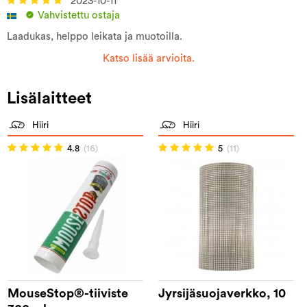
2023-10-11
Vahvistettu ostaja
Laadukas, helppo leikata ja muotoilla.
Katso lisää arvioita.
Lisälaitteet
Hiiri
Hiiri
4.8
(16)
5
(11)
MouseStop®-tiiviste
Jyrsijäsuojaverkko, 10