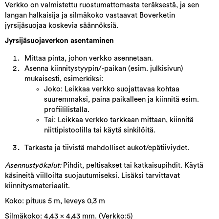
Verkko on valmistettu ruostumattomasta teräksestä, ja sen
langan halkaisija ja silmäkoko vastaavat Boverketin
jyrsijäsuojaa koskevia säännöksiä.
Jyrsijäsuojaverkon asentaminen
Mittaa pinta, johon verkko asennetaan.
Asenna kiinnitystyypin/-paikan (esim. julkisivun)
mukaisesti, esimerkiksi:
Joko: Leikkaa verkko suojattavaa kohtaa
suuremmaksi, paina paikalleen ja kiinnitä esim.
profiililistalla.
Tai: Leikkaa verkko tarkkaan mittaan, kiinnitä
niittipistoolilla tai käytä sinkilöitä.
Tarkasta ja tiivistä mahdolliset aukot/epätiiviydet.
Asennustyökalut:
Pihdit, peltisakset tai katkaisupihdit. Käytä
käsineitä viilloilta suojautumiseksi. Lisäksi tarvittavat
kiinnitysmateriaalit.
Koko: pituus 5 m, leveys 0,3 m
Silmäkoko: 4,43 x 4,43 mm. (Verkko:5)