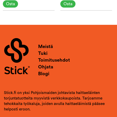
Osta
Osta
Meistä
Tuki
Toimitusehdot
Ohjata
Blogi
Stick.fi on yksi Pohjoismaiden johtavista haittaeläinten
torjuntatuotteita myyvistä verkkokaupoista. Tarjoamme
tehokkaita työkaluja, joiden avulla haittaeläimistä pääsee
helposti eroon.