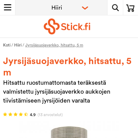
Koti
/
Hiiri
/
Jyrsijäsuojaverkko, hitsattu, 5 m
Jyrsijäsuojaverkko, hitsattu, 5
m
Hitsattu ruostumattomasta teräksestä
valmistettu jyrsijäsuojaverkko aukkojen
tiivistämiseen jyrsijöiden varalta
4.9
(13 arvostelut)