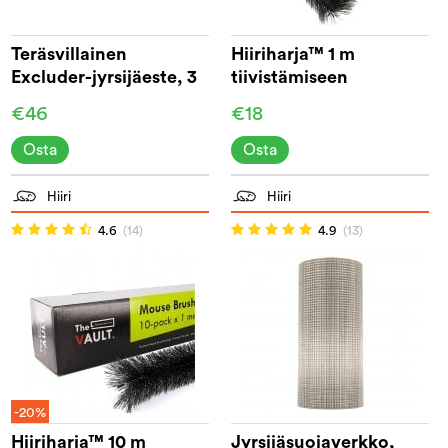
Teräsvillainen
Hiiriharja™ 1 m
Excluder-jyrsijäeste, 3
tiivistämiseen
m
€46
€18
Osta
Osta
Hiiri
Hiiri
4.6
(14)
4.9
(13)
-20%
Hiiriharja™ 10 m
Jyrsijäsuojaverkko,