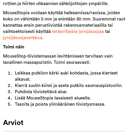
rottien ja hiirten uhkaamien sähköjohtojen ympärille.
MouseStopia voidaan käyttää halkeamissa/raoissa, joiden
koko on vähintään 5 mm ja enintään 30 mm. Suuremmat raot
kannattaa ensin perustiivistää rakennusmateriaalilla tai
vaihtoehtoisesti käyttää
teräsvillaista jyrsijäsuojaa
tai
jyrsijäsuojaverkkoa
.
Toimi näin
MouseStop-tiivistemassan levittämiseen tarvitaan vain
tavallinen massapuristin. Toimi seuraavasti:
Leikkaa putkilon kärki auki kohdasta, jossa kierteet
alkavat.
Kierrä suutin kiinni ja aseta putkilo saumauspistooliin.
Puhdista tiivistettävä alue.
Lisää MouseStopia tasaisesti alueelle.
Tasoita ja poista ylimääräinen tiivistysmassa.
Arviot