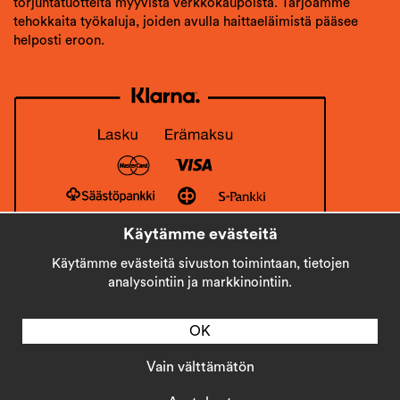
torjuntatuotteita myyvistä verkkokaupoista. Tarjoamme
tehokkaita työkaluja, joiden avulla haittaeläimistä pääsee
helposti eroon.
Käytämme evästeitä
Käytämme evästeitä sivuston toimintaan, tietojen
analysointiin ja markkinointiin.
OK
Vain välttämätön
Copyright © 2026
Stick AB