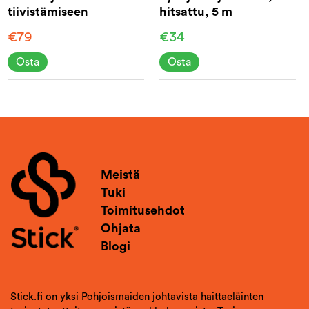
tiivistämiseen
hitsattu, 5 m
€79
€34
Osta
Osta
Meistä
Tuki
Toimitusehdot
Ohjata
Blogi
Stick.fi on yksi Pohjoismaiden johtavista haittaeläinten