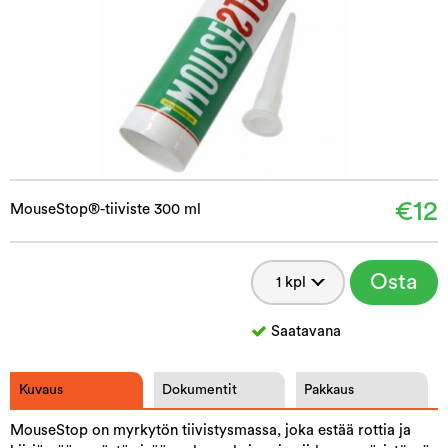
€12
MouseStop®-tiiviste 300 ml
Osta
Saatavana
Kuvaus
Dokumentit
Pakkaus
MouseStop on myrkytön tiivistysmassa, joka estää rottia ja