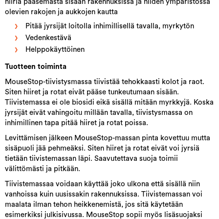
hiiriä pääsemästä sisään rakennuksissa ja niiden ympäristössä
olevien rakojen ja aukkojen kautta
Pitää jyrsijät loitolla inhimillisellä tavalla, myrkytön
Vedenkestävä
Helppokäyttöinen
Tuotteen toiminta
MouseStop-tiivistysmassa tiivistää tehokkaasti kolot ja raot.
Siten hiiret ja rotat eivät pääse tunkeutumaan sisään.
Tiivistemassa ei ole biosidi eikä sisällä mitään myrkkyjä. Koska
jyrsijät eivät vahingoitu millään tavalla, tiivistysmassa on
inhimillinen tapa pitää hiiret ja rotat poissa.
Levittämisen jälkeen MouseStop-massan pinta kovettuu mutta
sisäpuoli jää pehmeäksi. Siten hiiret ja rotat eivät voi jyrsiä
tietään tiivistemassan läpi. Saavutettava suoja toimii
välittömästi ja pitkään.
Tiivistemassaa voidaan käyttää joko ulkona että sisällä niin
vanhoissa kuin uusissakin rakennuksissa. Tiivistemassan voi
maalata ilman tehon heikkenemistä, jos sitä käytetään
esimerkiksi julkisivussa. MouseStop sopii myös lisäsuojaksi