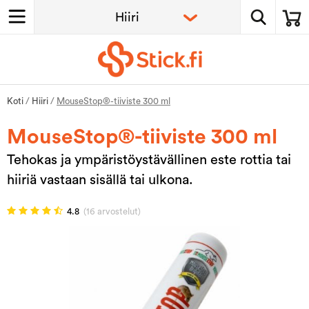
Koti
/
Hiiri
/
MouseStop®-tiiviste 300 ml
MouseStop®-tiiviste 300 ml
Tehokas ja ympäristöystävällinen este rottia tai
hiiriä vastaan sisällä tai ulkona.
4.8
(16 arvostelut)