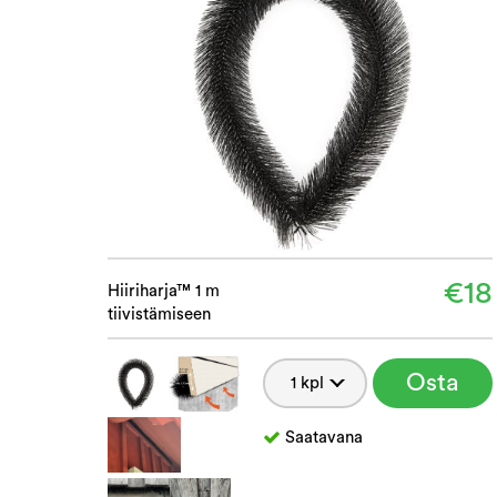
€18
Hiiriharja™ 1 m
tiivistämiseen
Osta
Saatavana