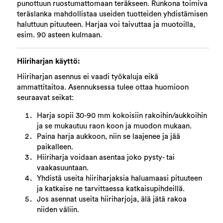
punottuun ruostumattomaan teräkseen. Runkona toimiva
teräslanka mahdollistaa useiden tuotteiden yhdistämisen
haluttuun pituuteen. Harjaa voi taivuttaa ja muotoilla,
esim. 90 asteen kulmaan.
Hiiriharjan käyttö:
Hiiriharjan asennus ei vaadi työkaluja eikä
ammattitaitoa. Asennuksessa tulee ottaa huomioon
seuraavat seikat:
Harja sopii 30-90 mm kokoisiin rakoihin/aukkoihin
ja se mukautuu raon koon ja muodon mukaan.
Paina harja aukkoon, niin se laajenee ja jää
paikalleen.
Hiiriharja voidaan asentaa joko pysty- tai
vaakasuuntaan.
Yhdistä useita hiiriharjaksia haluamaasi pituuteen
ja katkaise ne tarvittaessa katkaisupihdeillä.
Jos asennat useita hiiriharjoja, älä jätä rakoa
niiden väliin.