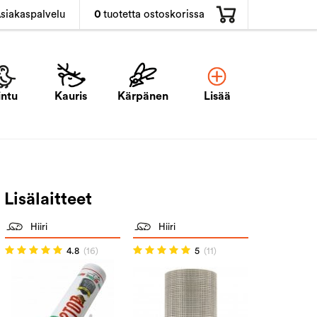
0
tuotetta ostoskorissa
siakaspalvelu
intu
Kauris
Kärpänen
Lisää
Lisälaitteet
Hiiri
Hiiri
4.8
(16)
5
(11)