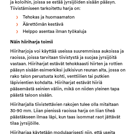
ja koloihin, joissa se estää jyrsijöiden sisään pääsyn.
Tiivistämiseen tarkoitettu harja on:
Tehokas ja huomaamaton
Äärettömän kestävä
Helppo asentaa ilman työkaluja
Näin hiiriharja toimii
Hiiriharjoja voi käyttää useissa suuremmissa aukoissa ja
raoissa, joissa tarvitaan tiivistystä ja suojaa jyrsijöitä
vastaan. Hiiriharjat estävät tehokkaasti hiirten ja rottien
pääsyn sisään esimerkiksi julkisivun reunan alta, jossa on
rako talon perustusta kohti, venttiilien tai putkien
läpivientien kohdalta. Hiiriharjat estävät hiiriä
pääsemästä seinien väliin, mikä on niiden yleinen tapa
päästä taloon sisään.
Hiiriharjalla tiivistettävien rakojen tulee olla mitaltaan
30-90 mm. Liian pienissä raoissa harja on liian tiheä
päästäkseen ilmaa läpi, kun taas isommat raot jättävät
tilaa jyrsijöille.
Hiiriharjaa käytetään modulaarisesti niin, että useita