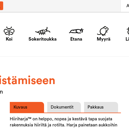
A
Koi
Sokeritoukka
Etana
Myyrä
L
vistämiseen
an
Kuvaus
Dokumentit
Pakkaus
Hiiriharja™ on helppo, nopea ja kestävä tapa suojata
rakennuksia hiiriltä ja rotilta. Harja painetaan aukkoihin