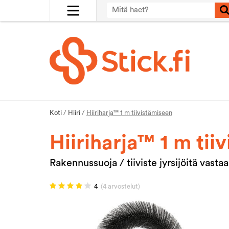
Koti
/
Hiiri
/
Hiiriharja™ 1 m tiivistämiseen
Hiiriharja™ 1 m tii
Rakennussuoja / tiiviste jyrsijöitä vasta
4
(4 arvostelut)