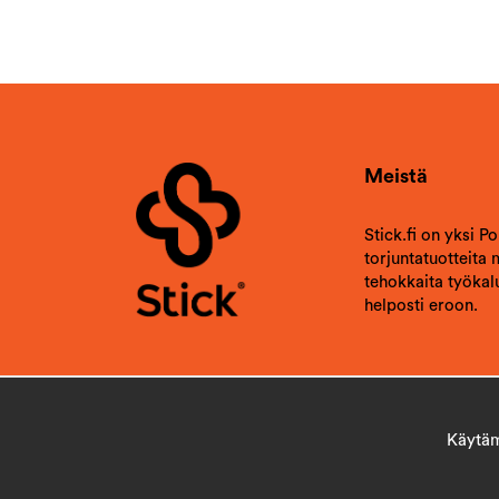
Meistä
Stick.fi on yksi P
torjuntatuotteita
tehokkaita työkalu
helposti eroon.
Käytämm