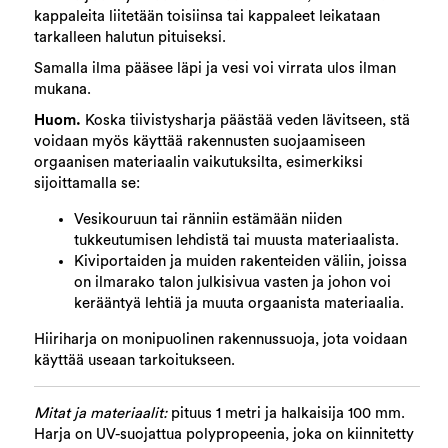
kappaleita liitetään toisiinsa tai kappaleet leikataan
tarkalleen halutun pituiseksi.
Samalla ilma pääsee läpi ja vesi voi virrata ulos ilman
mukana.
Huom.
Koska tiivistysharja päästää veden lävitseen, stä
voidaan myös käyttää rakennusten suojaamiseen
orgaanisen materiaalin vaikutuksilta, esimerkiksi
sijoittamalla se:
Vesikouruun tai ränniin estämään niiden
tukkeutumisen lehdistä tai muusta materiaalista.
Kiviportaiden ja muiden rakenteiden väliin, joissa
on ilmarako talon julkisivua vasten ja johon voi
kerääntyä lehtiä ja muuta orgaanista materiaalia.
Hiiriharja on monipuolinen rakennussuoja, jota voidaan
käyttää useaan tarkoitukseen.
Mitat ja materiaalit:
pituus 1 metri ja halkaisija 100 mm.
Harja on UV-suojattua polypropeenia, joka on kiinnitetty