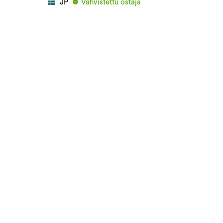
JP
Vahvistettu ostaja
Viisi tähteä, koska se näyttää juuri sellaiselta
kuin odotin. Jos se on tehokasta, en voi
kommentoida sitä, koska sinua pyydetään
antamaan mielipide kauan ennen kuin olet
ehtinyt testata sitä.