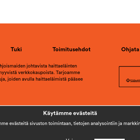
Tuki
Toimitusehdot
Ohjata
ohjoismaiden johtavista haittaeläinten
 myyvistä verkkokaupoista. Tarjoamme
ja, joiden avulla haittaeläimistä pääsee
Käytämme evästeitä
e evästeitä sivuston toimintaan, tietojen analysointiin ja markkin
Copyright © 2026
Stick AB