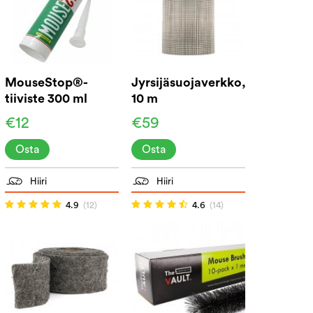
MouseStop®-
Jyrsijäsuojaverkko,
tiiviste 300 ml
10 m
€12
€59
Osta
Osta
Hiiri
Hiiri
4.9
(12)
4.6
(14)