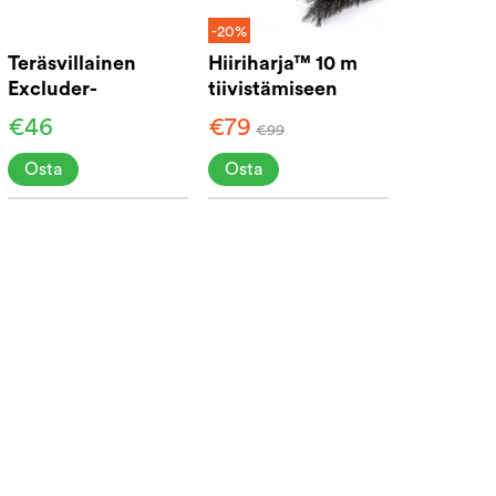
-20%
Teräsvillainen
Hiiriharja™ 10 m
Excluder-
tiivistämiseen
jyrsijäeste, 3 m
€46
€79
€99
Osta
Osta