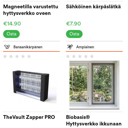
Magneetilla varustettu
Sähköinen kärpäslätkä
hyttysverkko oveen
210 cm
€14.90
€7.90
Osta
Osta
Banaanikärpänen
Ampiainen
TheVault Zapper PRO
Biobasis®
Hyttysverkko ikkunaan