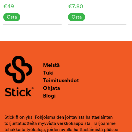
130x150
€49
€7.80
Osta
Osta
Meistä
Tuki
Toimitusehdot
Ohjata
Blogi
Stick.fi on yksi Pohjoismaiden johtavista haittaeläinten
torjuntatuotteita myyvistä verkkokaupoista. Tarjoamme
tehokkaita työkaluja, joiden avulla haittaeläimistä pääsee