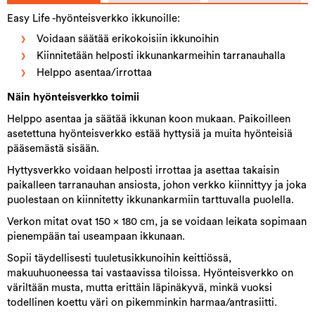
Easy Life -hyönteisverkko ikkunoille:
Voidaan säätää erikokoisiin ikkunoihin
Kiinnitetään helposti ikkunankarmeihin tarranauhalla
Helppo asentaa/irrottaa
Näin hyönteisverkko toimii
Helppo asentaa ja säätää ikkunan koon mukaan. Paikoilleen
asetettuna hyönteisverkko estää hyttysiä ja muita hyönteisiä
pääsemästä sisään.
Hyttysverkko voidaan helposti irrottaa ja asettaa takaisin
paikalleen tarranauhan ansiosta, johon verkko kiinnittyy ja joka
puolestaan on kiinnitetty ikkunankarmiin tarttuvalla puolella.
Verkon mitat ovat 150 x 180 cm, ja se voidaan leikata sopimaan
pienempään tai useampaan ikkunaan.
Sopii täydellisesti tuuletusikkunoihin keittiössä,
makuuhuoneessa tai vastaavissa tiloissa. Hyönteisverkko on
väriltään musta, mutta erittäin läpinäkyvä, minkä vuoksi
todellinen koettu väri on pikemminkin harmaa/antrasiitti.