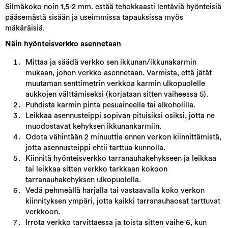
Silmäkoko noin 1,5-2 mm. estää tehokkaasti lentäviä hyönteisiä
pääsemästä sisään ja useimmissa tapauksissa myös
mäkäräisiä.
Näin hyönteisverkko asennetaan
Mittaa ja säädä verkko sen ikkunan/ikkunakarmin
mukaan, johon verkko asennetaan. Varmista, että jätät
muutaman senttimetrin verkkoa karmin ulkopuolelle
aukkojen välttämiseksi (korjataan sitten vaiheessa 5).
Puhdista karmin pinta pesuaineella tai alkoholilla.
Leikkaa asennusteippi sopivan pituisiksi osiksi, jotta ne
muodostavat kehyksen ikkunankarmiin.
Odota vähintään 2 minuuttia ennen verkon kiinnittämistä,
jotta asennusteippi ehtii tarttua kunnolla.
Kiinnitä hyönteisverkko tarranauhakehykseen ja leikkaa
tai leikkaa sitten verkko tarkkaan kokoon
tarranauhakehyksen ulkopuolella.
Vedä pehmeällä harjalla tai vastaavalla koko verkon
kiinnityksen ympäri, jotta kaikki tarranauhaosat tarttuvat
verkkoon.
Irrota verkko tarvittaessa ja toista sitten vaihe 6, kun