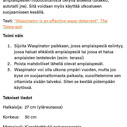
ampiaispesien muodostumista tietyllä alueella (ullakko,
autotalli jne). Sitä voidaan myös käyttää ulkoalueen
suojaamiseen kesällä.
Testi:
"Waspinator is an effective wasp deterrent", The
Telegraph
Toimi näin
Sijoita Waspinator paikkaan, jossa ampiaispesiä esiintyy,
jossa haluat ehkäistä ampiaispesiä tai jossa et halua
ampiaisten lentelevän (esim. terassi)
Poista mahdolliset lähellä olevat ampiaispesät.
Waspinator voi olla ulkona ympäri vuoden, mutta jos
kyse on suojaamattomasta paikasta, suosittelemme sen
ottamista sisään talveksi. Siten se kestää pidempään
käytössä.
Tekniset tiedot
Halkaisija:
27 cm (yläreunassa)
Korkeus:
30 cm