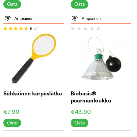
Osta
Osta
Ampiainen
Ampiainen
5
(2)
Sähköinen kärpäslätkä
Biobasis®
paarmanloukku
€7.90
€43.90
Osta
Osta