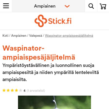
Koti
/
Ampiainen
/
Valepesä
/
Waspinator-ampiaispesäjäljitelmä
Waspinator-
ampiaispesäjäljitelmä
Ympäristöystävällinen ja luonnollinen suoja
ampiaispesiltä ja niiden ympärillä lenteleviltä
ampiaisilta.
4
(1 arvostelut)