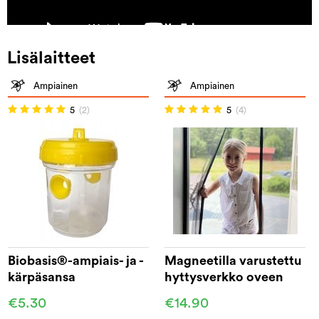
Lisälaitteet
Ampiainen
Ampiainen
5
(2)
5
(4)
Biobasis®-ampiais- ja -
Magneetilla varustettu
kärpäsansa
hyttysverkko oveen
210 cm
€5.30
€14.90