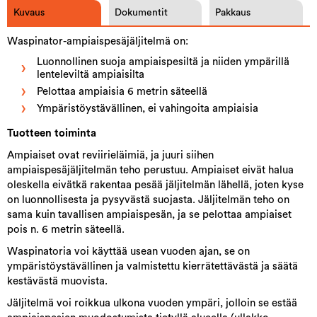
Kuvaus
Dokumentit
Pakkaus
Waspinator-ampiaispesäjäljitelmä on:
Luonnollinen suoja ampiaispesiltä ja niiden ympärillä
lenteleviltä ampiaisilta
Pelottaa ampiaisia 6 metrin säteellä
Ympäristöystävällinen, ei vahingoita ampiaisia
Tuotteen toiminta
Ampiaiset ovat reviirieläimiä, ja juuri siihen
ampiaispesäjäljitelmän teho perustuu. Ampiaiset eivät halua
oleskella eivätkä rakentaa pesää jäljitelmän lähellä, joten kyse
on luonnollisesta ja pysyvästä suojasta. Jäljitelmän teho on
sama kuin tavallisen ampiaispesän, ja se pelottaa ampiaiset
pois n. 6 metrin säteellä.
Waspinatoria voi käyttää usean vuoden ajan, se on
ympäristöystävällinen ja valmistettu kierrätettävästä ja säätä
kestävästä muovista.
Jäljitelmä voi roikkua ulkona vuoden ympäri, jolloin se estää