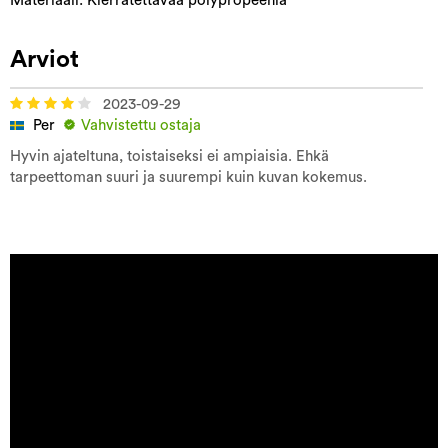
Materiaali:
Kierrätettävää polypropeenia
Arviot
2023-09-29
Per
Vahvistettu ostaja
Hyvin ajateltuna, toistaiseksi ei ampiaisia. Ehkä
tarpeettoman suuri ja suurempi kuin kuvan kokemus.