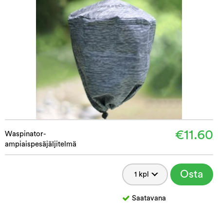
€11.60
Waspinator-
ampiaispesäjäljitelmä
Osta
Saatavana