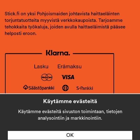
Stick.fi on yksi Pohjoismaiden johtavista haittaeläinten
torjuntatuotteita myyvistä verkkokaupoista. Tarjoamme
tehokkaita työkaluja, joiden avulla haittaeläimistä pääsee
helposti eroon.
Käytämme evästeitä
Käytämme evästeitä sivuston toimintaan, tietojen
analysointiin ja markkinointiin.
OK