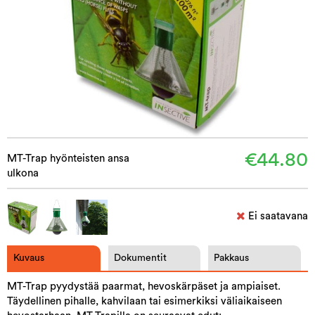
€44.80
MT-Trap hyönteisten ansa
ulkona
Ei saatavana
Kuvaus
Dokumentit
Pakkaus
MT-Trap pyydystää paarmat, hevoskärpäset ja ampiaiset.
Täydellinen pihalle, kahvilaan tai esimerkiksi väliaikaiseen