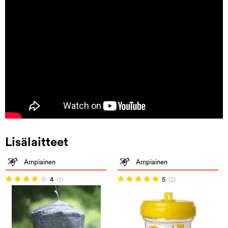
Lisälaitteet
Ampiainen
Ampiainen
4
(1)
5
(2)