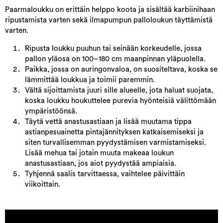
Paarmaloukku on erittäin helppo koota ja sisältää karbiinihaan
ripustamista varten sekä ilmapumpun palloloukun täyttämistä
varten.
Ripusta loukku puuhun tai seinään korkeudelle, jossa
pallon yläosa on 100–180 cm maanpinnan yläpuolella.
Paikka, jossa on auringonvaloa, on suositeltava, koska se
lämmittää loukkua ja toimii paremmin.
Vältä sijoittamista juuri sille alueelle, jota haluat suojata,
koska loukku houkuttelee purevia hyönteisiä välittömään
ympäristöönsä.
Täytä vettä anastusastiaan ja lisää muutama tippa
astianpesuainetta pintajännityksen katkaisemiseksi ja
siten turvallisemman pyydystämisen varmistamiseksi.
Lisää mehua tai jotain muuta makeaa loukun
anastusastiaan, jos aiot pyydystää ampiaisia.
Tyhjennä saalis tarvittaessa, vaihtelee päivittäin
viikoittain.