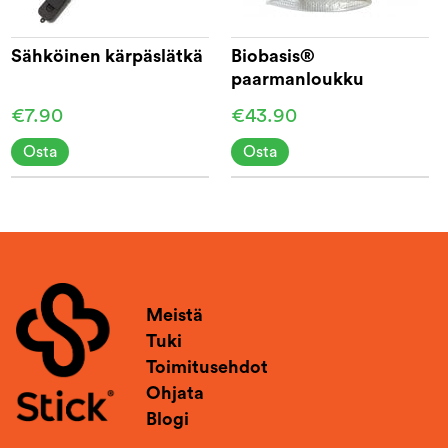
Sähköinen kärpäslätkä
Biobasis®
paarmanloukku
€7.90
€43.90
Osta
Osta
Meistä
Tuki
Toimitusehdot
Ohjata
Blogi