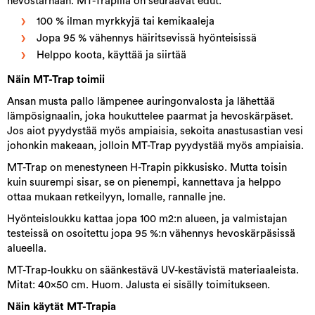
hevostarhaan. MT-Trapilla on seuraavat edut:
100 % ilman myrkkyjä tai kemikaaleja
Jopa 95 % vähennys häiritsevissä hyönteisissä
Helppo koota, käyttää ja siirtää
Näin MT-Trap toimii
Ansan musta pallo lämpenee auringonvalosta ja lähettää
lämpösignaalin, joka houkuttelee paarmat ja hevoskärpäset.
Jos aiot pyydystää myös ampiaisia, sekoita anastusastian vesi
johonkin makeaan, jolloin MT-Trap pyydystää myös ampiaisia.
MT-Trap on menestyneen H-Trapin pikkusisko. Mutta toisin
kuin suurempi sisar, se on pienempi, kannettava ja helppo
ottaa mukaan retkeilyyn, lomalle, rannalle jne.
Hyönteisloukku kattaa jopa 100 m2:n alueen, ja valmistajan
testeissä on osoitettu jopa 95 %:n vähennys hevoskärpäsissä
alueella.
MT-Trap-loukku on säänkestävä UV-kestävistä materiaaleista.
Mitat: 40x50 cm. Huom. Jalusta ei sisälly toimitukseen.
Näin käytät MT-Trapia