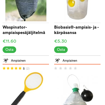
Waspinator-
Biobasis®-ampiais- ja -
ampiaispesäjäljitelmä
kärpäsansa
€11.60
€5.30
Osta
Osta
Ampiainen
Ampiainen
5
(2)