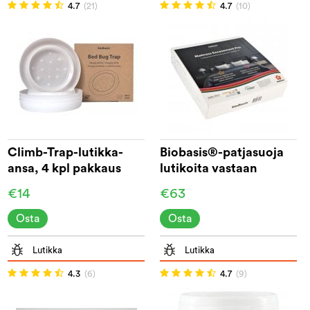
4.7
(21)
4.7
(10)
Climb-Trap-lutikka-
Biobasis®-patjasuoja
ansa, 4 kpl pakkaus
lutikoita vastaan
€14
€63
Osta
Osta
Lutikka
Lutikka
4.3
(6)
4.7
(9)