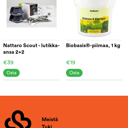
Nattaro Scout - lutikka-
Biobasis®-piimaa, 1 kg
ansa 2+2
€39
€19
Osta
Osta
Meistä
Tuki