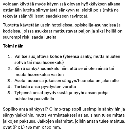
voidaan käyttää myös käynnissä olevan hyökkäyksen aikana
estämään luteita siirtymästä sänkyyn tai sieltä pois (mitä ne
tekevät säännöllisesti saadakseen ravintoa).
Tuotetta käytetään usein hotelleissa, opiskelija-asunnoissa ja
kodeissa, joissa asukkaat matkustavat paljon ja siksi heillä on
suurempi riski saada luteita.
Toimi näin
Valitse suojattava kohde (yleensä sänky, mutta muuten
sohva tai muu huonekalu)
Siirrä sänky/huonekalu niin, että se ei ole seinää tai
muuta huonekalua vasten
Aseta ludeansa jokaisen sängyn/huonekalun jalan alle
Tarkista ansa pyydysten varalta
Tyhjennä ansat pyydyksistä ja pyyhi ansan pohja
puhtaaksi puuvillalla
Sopiiko ansa sänkyysi? Climb-trap sopii useimpiin sänkyihin ja
sängynjalkoihin, mutta varmistaaksesi asian, sinun tulee mitata
jalkojen paksuus. Jalkojen sisämitat, joihin ansan tulee mahtua,
ovat (P x L) 185 mm x 130 mm.