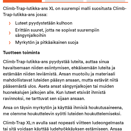
Climb-Trap-lutikka-ans XL on suurempi malli suositusta Climb-
Trap-lutikka-ans jossa:
Luteet pyydystetään kulhoon
Erittäin suuret, jotta ne sopivat suurempiin
sängynjalkoihin
Myrkytön ja pitkäaikainen suoja
Tuotteen toiminta
Climb-Trap-lutikka-ans pyydystää luteita, auttaa sinua
havaitsemaan niiden esiintymisen, ehkäisemään luteita ja
estämään niiden leviämistä. Ansan muotoilu ja materiaali
mahdollistavat luteiden pääsyn ansaan, mutta estävät niitä
pääsemästä ulos. Aseta ansat sängynjalkojen tai muiden
huonekalujen jalkojen alle. Kun luteet etsivät ihmistä
ravinnoksi, ne tarttuvat sen sijaan ansaan.
Ansa on täysin myrkytön ja käyttää ihmisiä houkutusaineena,
me olemme houkuttelevin syötti luteiden houkuttelemiseksi.
Climb-Trap XL:n avulla saat nopeasti viitteen ludeongelmasta
tai sitä voidaan käyttää ludehyökkäyksen estämiseen. Ansaa