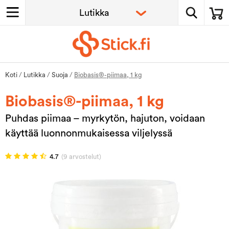
Koti
/
Lutikka
/
Suoja
/
Biobasis®-piimaa, 1 kg
Biobasis®-piimaa, 1 kg
Puhdas piimaa – myrkytön, hajuton, voidaan
käyttää luonnonmukaisessa viljelyssä
4.7
(9 arvostelut)