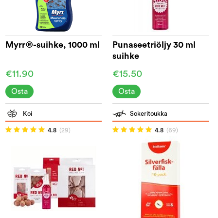
Myrr®-suihke, 1000 ml
Punaseetriöljy 30 ml
suihke
€11.90
€15.50
Osta
Osta
Koi
Sokeritoukka
4.8
(29)
4.8
(69)