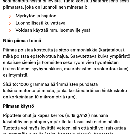
sedimentoituneista piilevistä. Tuote koostuu sataprosenttisesti
piimaasta, joka on luonnollinen mineraali:
Myrkytön ja hajuton
Luonnollisesti kuivattava
Voidaan käyttää mm. luomuviljelyssä
Näin piimaa toimii
Piimaa poistaa kosteutta ja sitoo ammoniakkia (karjatalous),
mikä poistaa epätoivottua hajua. Saavutettava kuiva ympäristö
ehkäisee sienien ja homeiden sekä ryömivien hyönteisten
(kuten täiden, syyhypunkkien, muurahaisten ja sokeritoukkien)
esiintymistä.
Sisältö: 1000 grammaa äärimmäisten puhdasta
kalsinoimatonta piimaata, jonka keskimääräinen hiukkaskoko
on korkeintaan 10 mikrometriä (µm).
Piimaan käyttö
Ripottele ohut ja kapea kerros (n. 15 g/m2 ) nauhana
käsiteltävien pintojen ympärille tai tasaisesti niiden päälle.
Tuotetta voi myös levittää veteen, niin että sitä voi ruiskuttaa