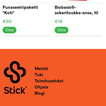
Punaseetripaketti
Biobasis®-
"Koti"
sokeritoukka-ansa, 10
kpl
€50
€14
Osta
Osta
Meistä
Tuki
Toimitusehdot
Ohjata
Blogi