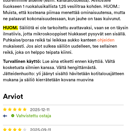
suuremmille alueille (esim. kanataloudessa). Annostele
liuokseen 1 ruokalusikallista 1,25 vesilitraa kohden. HUOM.:
Muista, että kosteana piimaa menettää ominaisuutensa, mutta
ne palaavat kokonaisuudessaan, kun jauhe on taas kuivunut.
HUOM.
Säiliötä ei ole tarkoitettu avattavaksi, vaan se on täysin
ilmatiivis, jotta mikroskooppiset hiukkaset pysyvät sen sisällä.
Puhkaise/poraa reikä tai leikkaa aukko kanteen
ohjeiden
mukaisesti. Jos aiot sulkea säiliön uudelleen, tee sellainen
reikä, joka on helppo teipata kiinni.
Turvallinen käyttö:
Lue aina etiketti ennen käyttöä. Vältä
kosketusta silmien kanssa. Vältä hengittämästä.
Jätteidenhuolto: yli jäänyt sisältö hävitetään kotitalousjätteen
mukana ja säiliö kierrätetään kovana muovina
Arviot
2025-12-11
Vahvistettu ostaja
2025-09-11