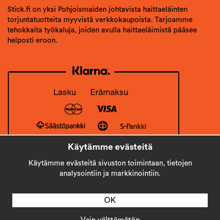
Stick.fi on yksi Pohjoismaiden johtavista haittaeläinten
torjuntatuotteita myyvistä verkkokaupoista. Tarjoamme
tehokkaita työkaluja, joiden avulla haittaeläimistä pääsee
helposti eroon.
Käytämme evästeitä
Käytämme evästeitä sivuston toimintaan, tietojen
analysointiin ja markkinointiin.
OK