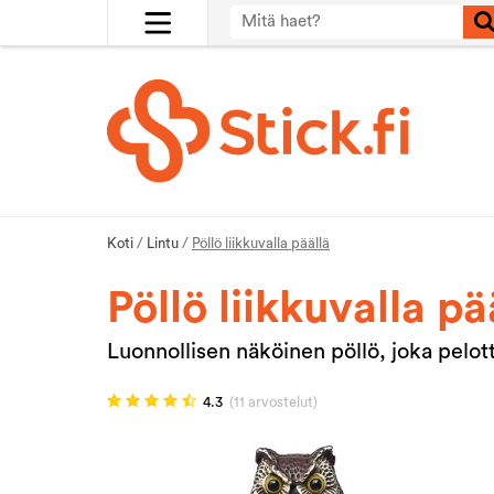
Koti
/
Lintu
/
Pöllö liikkuvalla päällä
Pöllö liikkuvalla pä
Luonnollisen näköinen pöllö, joka pelotta
4.3
(11 arvostelut)