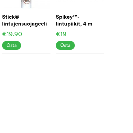
Stick®
Spikey™-
lintujensuojageeli
lintupiikit, 4 m
300ml
€19.90
€19
Osta
Osta