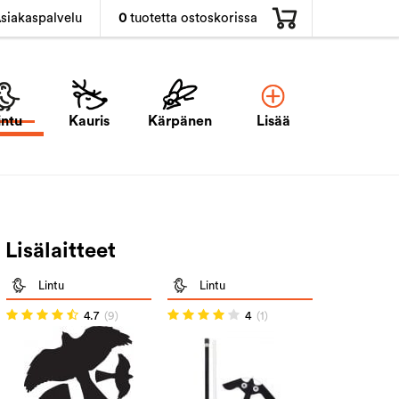
0
tuotetta ostoskorissa
siakaspalvelu
intu
Kauris
Kärpänen
Lisää
Lisälaitteet
Lintu
Lintu
4.7
(9)
4
(1)