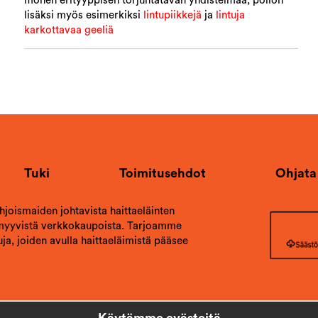
monen erityyppisen torjuntatavan yhdistelmää, pöllön
lisäksi myös esimerkiksi
lintupiikkejä
ja
lintuja
karkottavaa geeliä
Tuki
Toimitusehdot
Ohjata
ohjoismaiden johtavista haittaeläinten
 myyvistä verkkokaupoista. Tarjoamme
ja, joiden avulla haittaeläimistä pääsee