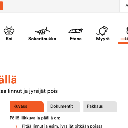
A
Koi
Sokeritoukka
Etana
Myyrä
L
ällä
a linnut ja jyrsijät pois
Kuvaus
Dokumentit
Pakkaus
Pöllö liikkuvalla päällä on:
Pitää linnut ja esim. jyrsijät pitkään poissa