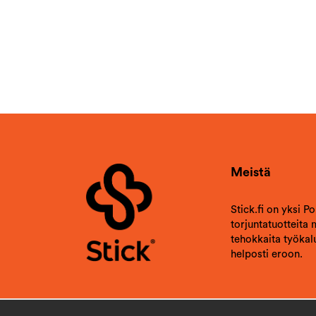
Charlotte
Vahvistettu ostaja
Laitetaan ne tänä keväänä. Tulee varmasti hyvää.
2023-12-08
Vahvistettu ostaja
2023-11-28
Reine
Vahvistettu ostaja
2023-10-18
Meistä
Vahvistettu ostaja
2023-10-10
Stick.fi on yksi P
Carina
Vahvistettu ostaja
torjuntatuotteita
tehokkaita työkalu
Erittäin realistinen, toivottavasti se auttaa
helposti eroon.
kaikkia kyyhkysiä, varisia ja harakoita vastaan,
jotka rakentavat pesiä aurinkokennojemme alle
ja jättävät kakkaa kaikkialle
2023-09-30