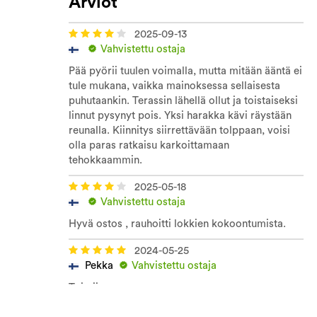
Arviot
2025-09-13
Vahvistettu ostaja
Pää pyörii tuulen voimalla, mutta mitään ääntä ei
tule mukana, vaikka mainoksessa sellaisesta
puhutaankin. Terassin lähellä ollut ja toistaiseksi
linnut pysynyt pois. Yksi harakka kävi räystään
reunalla. Kiinnitys siirrettävään tolppaan, voisi
olla paras ratkaisu karkoittamaan
tehokkaammin.
2025-05-18
Vahvistettu ostaja
Hyvä ostos , rauhoitti lokkien kokoontumista.
2024-05-25
Pekka
Vahvistettu ostaja
Toimii
2024-02-08