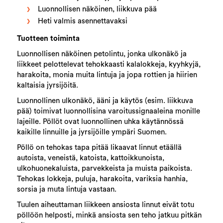
Luonnollisen näköinen, liikkuva pää
Heti valmis asennettavaksi
Tuotteen toiminta
Luonnollisen näköinen petolintu, jonka ulkonäkö ja
liikkeet pelottelevat tehokkaasti kalalokkeja, kyyhkyjä,
harakoita, monia muita lintuja ja jopa rottien ja hiirien
kaltaisia jyrsijöitä.
Luonnollinen ulkonäkö, ääni ja käytös (esim. liikkuva
pää) toimivat luonnollisina varoitussignaaleina monille
lajeille. Pöllöt ovat luonnollinen uhka käytännössä
kaikille linnuille ja jyrsijöille ympäri Suomen.
Pöllö on tehokas tapa pitää likaavat linnut etäällä
autoista, veneistä, katoista, kattoikkunoista,
ulkohuonekaluista, parvekkeista ja muista paikoista.
Tehokas lokkeja, puluja, harakoita, variksia hanhia,
sorsia ja muta lintuja vastaan.
Tuulen aiheuttaman liikkeen ansiosta linnut eivät totu
pöllöön helposti, minkä ansiosta sen teho jatkuu pitkän