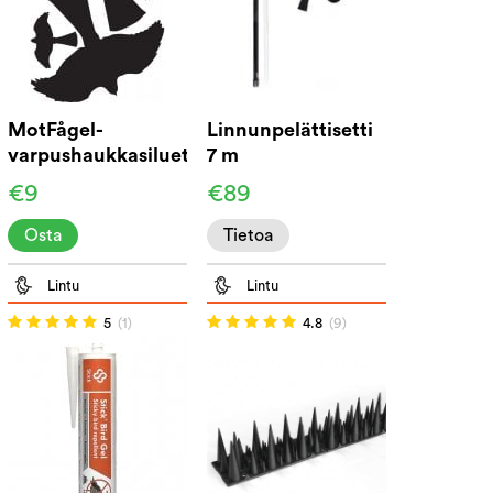
MotFågel-
Linnunpelättisetti
varpushaukkasiluetti
7 m
(2+2)
€9
€89
Osta
Tietoa
Lintu
Lintu
5
(1)
4.8
(9)