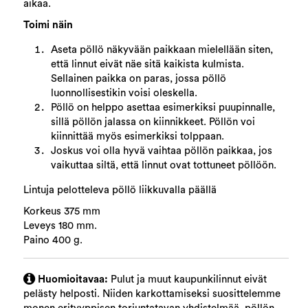
aikaa.
Toimi näin
Aseta pöllö näkyvään paikkaan mielellään siten,
että linnut eivät näe sitä kaikista kulmista.
Sellainen paikka on paras, jossa pöllö
luonnollisestikin voisi oleskella.
Pöllö on helppo asettaa esimerkiksi puupinnalle,
sillä pöllön jalassa on kiinnikkeet. Pöllön voi
kiinnittää myös esimerkiksi tolppaan.
Joskus voi olla hyvä vaihtaa pöllön paikkaa, jos
vaikuttaa siltä, että linnut ovat tottuneet pöllöön.
Lintuja pelotteleva pöllö liikkuvalla päällä
Korkeus 375 mm
Leveys 180 mm.
Paino 400 g.
Huomioitavaa:
Pulut ja muut kaupunkilinnut eivät
pelästy helposti. Niiden karkottamiseksi suosittelemme