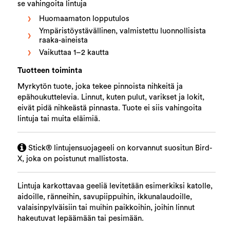
se vahingoita lintuja
Huomaamaton lopputulos
Ympäristöystävällinen, valmistettu luonnollisista
raaka-aineista
Vaikuttaa 1–2 kautta
Tuotteen toiminta
Myrkytön tuote, joka tekee pinnoista nihkeitä ja
epähoukuttelevia. Linnut, kuten pulut, varikset ja lokit,
eivät pidä nihkeästä pinnasta. Tuote ei siis vahingoita
lintuja tai muita eläimiä.
Stick® lintujensuojageeli on korvannut suositun Bird-
X, joka on poistunut mallistosta.
Lintuja karkottavaa geeliä levitetään esimerkiksi katolle,
aidoille, ränneihin, savupiippuihin, ikkunalaudoille,
valaisinpylväisiin tai muihin paikkoihin, joihin linnut
hakeutuvat lepäämään tai pesimään.