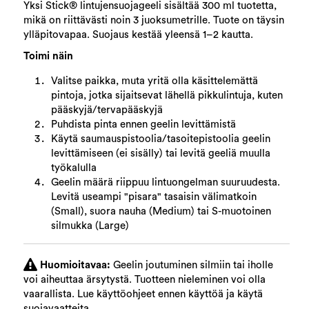
Yksi Stick® lintujensuojageeli sisältää 300 ml tuotetta,
mikä on riittävästi noin 3 juoksumetrille. Tuote on täysin
ylläpitovapaa. Suojaus kestää yleensä 1–2 kautta.
Toimi näin
Valitse paikka, muta yritä olla käsittelemättä
pintoja, jotka sijaitsevat lähellä pikkulintuja, kuten
pääskyjä/tervapääskyjä
Puhdista pinta ennen geelin levittämistä
Käytä saumauspistoolia/tasoitepistoolia geelin
levittämiseen (ei sisälly) tai levitä geeliä muulla
työkalulla
Geelin määrä riippuu lintuongelman suuruudesta.
Levitä useampi "pisara" tasaisin välimatkoin
(Small), suora nauha (Medium) tai S-muotoinen
silmukka (Large)
Huomioitavaa:
Geelin joutuminen silmiin tai iholle
voi aiheuttaa ärsytystä. Tuotteen nieleminen voi olla
vaarallista. Lue käyttöohjeet ennen käyttöä ja käytä
suojavaatteita.