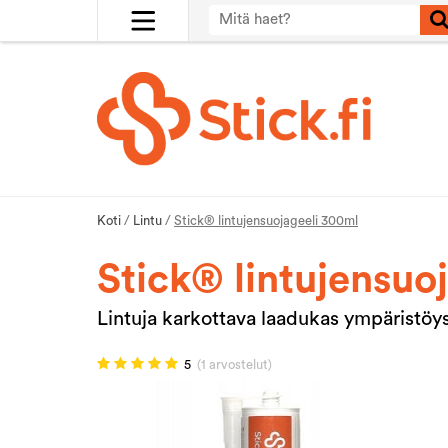
Koti
/
Lintu
/
Stick® lintujensuojageeli 300ml
Stick® lintujensuo
Lintuja karkottava laadukas ympäristöy
5
(1 arvostelut)