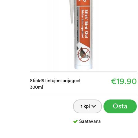
€19.90
Stick® lintujensuojageeli
300ml
Osta
Saatavana