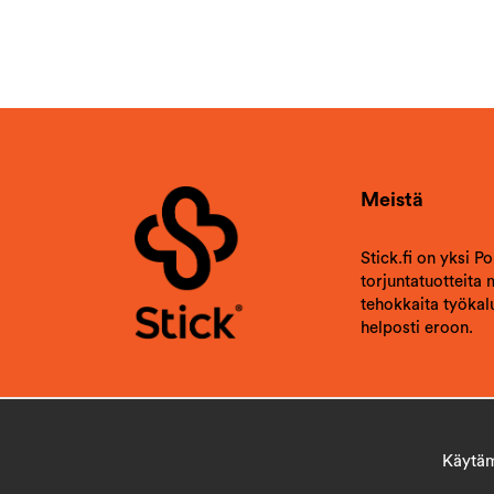
Meistä
Stick.fi on yksi P
torjuntatuotteita
tehokkaita työkalu
helposti eroon.
Käytämm