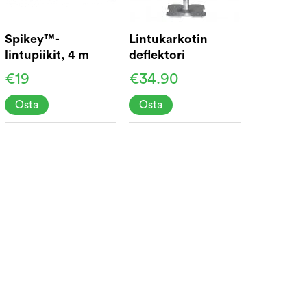
Spikey™-
Lintukarkotin
lintupiikit, 4 m
deflektori
€19
€34.90
Osta
Osta