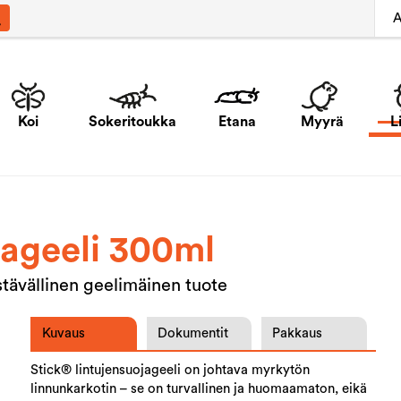
A
Koi
Sokeritoukka
Etana
Myyrä
L
jageeli 300ml
stävällinen geelimäinen tuote
Kuvaus
Dokumentit
Pakkaus
Stick® lintujensuojageeli on johtava myrkytön
linnunkarkotin – se on turvallinen ja huomaamaton, eikä