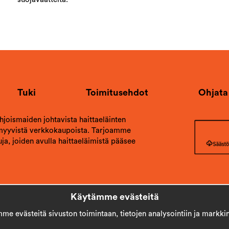
Tuki
Toimitusehdot
Ohjata
ohjoismaiden johtavista haittaeläinten
 myyvistä verkkokaupoista. Tarjoamme
ja, joiden avulla haittaeläimistä pääsee
Käytämme evästeitä
e evästeitä sivuston toimintaan, tietojen analysointiin ja markkin
Copyright © 2026
Stick AB