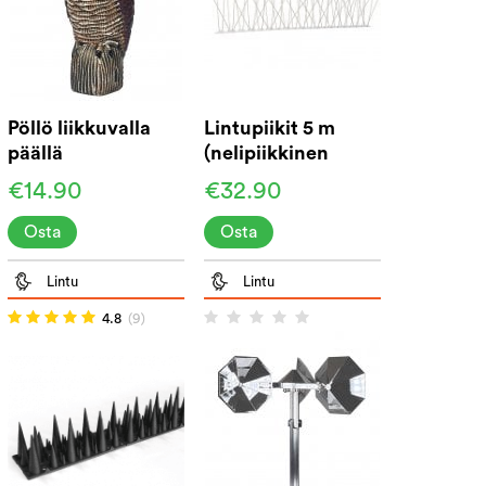
Pöllö liikkuvalla
Lintupiikit 5 m
päällä
(nelipiikkinen
profiili)
€14.90
€32.90
Osta
Osta
Lintu
Lintu
4.8
(9)