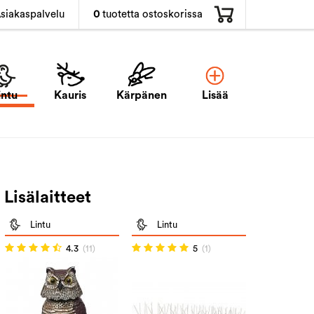
0
tuotetta ostoskorissa
siakaspalvelu
intu
Kauris
Kärpänen
Lisää
Lisälaitteet
Lintu
Lintu
4.3
(11)
5
(1)