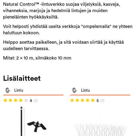
Natural Control™ -lintuverkko suojaa viljelyksiä, kasveja,
vihanneksia, marjoja ja hedelmiä lintujen ja muiden
pieneläinten hyökkäyksiltä.
Voit helposti yhdistää useita verkkoja "ompelemalla" ne yhteen
haluttuun kokoon.
Helppo asettaa paikalleen, ja sitä voidaan siirtää ja käyttää
uudelleen tarvittaessa.
Mitat: 2 x 10 m, silmäkoko 10 mm
Lisälaitteet
Lintu
Lintu
4
(1)
5
(1)