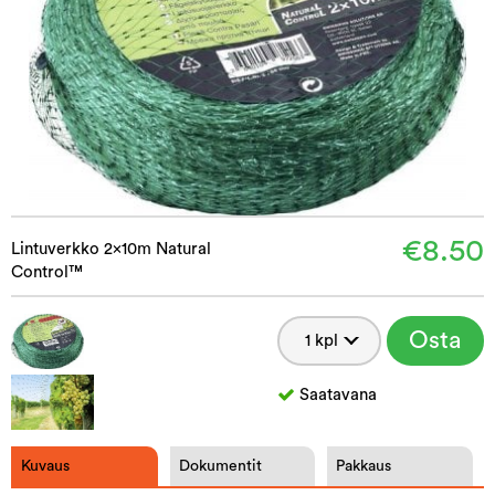
€8.50
Lintuverkko 2x10m Natural
Control™
Osta
Saatavana
Kuvaus
Dokumentit
Pakkaus