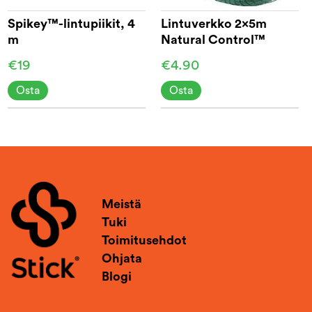
Spikey™-lintupiikit, 4
Lintuverkko 2x5m
m
Natural Control™
€19
€4.90
Osta
Osta
Meistä
Tuki
Toimitusehdot
Ohjata
Blogi