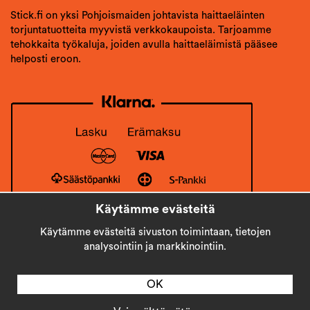
Stick.fi on yksi Pohjoismaiden johtavista haittaeläinten
torjuntatuotteita myyvistä verkkokaupoista. Tarjoamme
tehokkaita työkaluja, joiden avulla haittaeläimistä pääsee
helposti eroon.
Käytämme evästeitä
Käytämme evästeitä sivuston toimintaan, tietojen
analysointiin ja markkinointiin.
OK