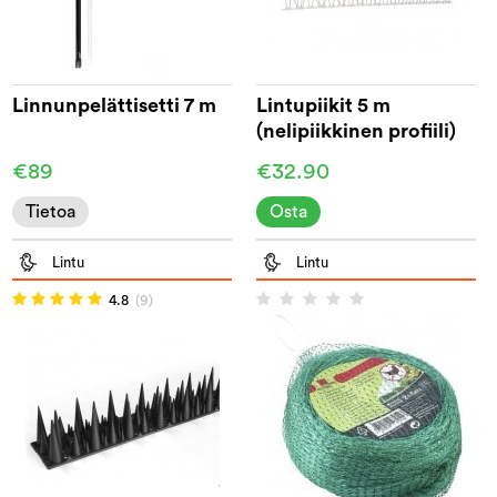
Linnunpelättisetti 7 m
Lintupiikit 5 m
(nelipiikkinen profiili)
€89
€32.90
Tietoa
Osta
Lintu
Lintu
4.8
(9)