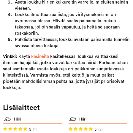
Aseta loukku hiirien kulkureitin varrelle, mieluiten seinän
viereen.
Loukku ilmoittaa saaliista, jos viritysmekanismi on
avoimessa tilassa. Hävitä saalis painamalla loukun
takaosaa, jolloin saalis vapautuu, ja heitä se suoraan
roskakoriin.
Puhdista tarvittaessa; loukku avataan painamalla tunnelin
sivussa olevia lukkoja.
Vinkki:
Käytä
käsineitä
käsitellessäsi loukkua välttääksesi
ihmisen hajujälkiä, jotka voivat karkottaa hiiriä. Parhaan tehon
saat asettamalla useita loukkuja eri paikkoihin suojattavassa
kiinteistössä. Varmista myös, että keittiö ja muut paikat
pidetään mahdollisimman puhtaina, jotta jyrsijät priorisoivat
loukkuja.
Lisälaitteet
Hiiri
Hiiri
5
(1)
5
(2)