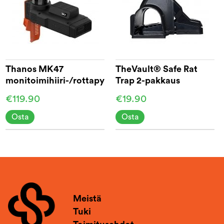
Thanos MK47
TheVault® Safe Rat
monitoimihiiri-/rottapyydys
Trap 2-pakkaus
€119.90
€19.90
Osta
Osta
Meistä
Tuki