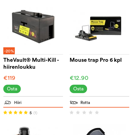
-20%
TheVault® Multi-Kill -
Mouse trap Pro 6 kpl
hiirenloukku
€119
€12.90
Osta
Osta
Hiiri
Rotta
5
(1)