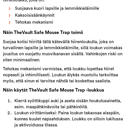
hiirenloukku, jolla on:
Suojaava kuori lapsille ja lemmikkieläimille
Kaksoisisäänkäynnit
Tehokas mekanismi
Näin TheVault Safe Mouse Trap toimii
Suojaa kotisi hiiriltä tällä kätevällä hiirenloukulla, joka on
turvallinen lapsille ja lemmikkieläimille, sillä loukun voimakas
jousitus on suojattu muovikanavan sisällä. Vahinkojen riski on
siten minimaalinen.
Tehokas mekanismi varmistaa, että loukku lopettaa hiiret
nopeasti ja inhimillisesti. Loukun älykäs muotoilu tarkoittaa
myös, että sinun ei tarvitse nähdä tai koskettaa saalista.
Näin käytät TheVault Safe Mouse Trap -loukkua
Kierrä syöttikuppi auki ja aseta sisään houkutusainetta,
esim. maapähkinävoita tai pähkinöitä.
Loukun virittämiseksi: Paina loukun takaosaa alaspäin,
kunnes kuulet napsahduksen. Loukku on silloin lukitussa
ja aktivoidussa tilassa.