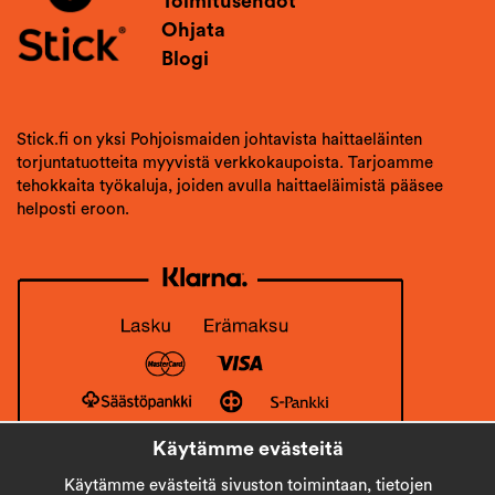
Toimitusehdot
Ohjata
Blogi
Stick.fi on yksi Pohjoismaiden johtavista haittaeläinten
torjuntatuotteita myyvistä verkkokaupoista. Tarjoamme
tehokkaita työkaluja, joiden avulla haittaeläimistä pääsee
helposti eroon.
Käytämme evästeitä
Käytämme evästeitä sivuston toimintaan, tietojen