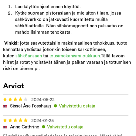
Lue käyttöohjeet ennen käyttöä.
Kytke suoraan pistorasiaan ja mieluiten tilaan, jossa
sähköverkko on jatkuvasti kuormitettu muilla
sähkölaitteilla. Näin sähkömagneettinen pulsaatio on
mahdollisimman tehokasta.
​ Vinkki:
jotta saavutettaisiin maksimaalinen tehokkuus, tuote
kannattaa yhdistää johonkin toiseen karkottimeen,
kuten
sähköansaan
tai
jousimekanismiloukkuun.
Tällä tavoin
hiiret ja rotat yhdistävät äänen ja paikan vaaraan ja tottumisen
riski on pienempi.
Arviot
2024-05-22
Sissel Åse Fosshaug
Vahvistettu ostaja
2024-01-25
Anne Cathrine
Vahvistettu ostaja