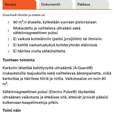
Kuvaus
Dokumentit
Pakkaus
Silverline® Hiiretön ja rotaton on:
2
80 m
:n alueelle, kytketään suoraan pistorasiaan
Mukautettu ja vaihteleva ultraääni sekä
sähkömagneettinen pulssi
Ei vaikuta kotieläimiin (paitsi jyrsijöihin) tai ihmisiin.
Ei kehitä vastustuskykyä kohderyhmän eläimissä.
Ei häiritse muita sähkölaitteita.
Tuotteen toiminta
Karkotin lähettää kehittynyttä ultraääntä (A-Guard®)
mukautetuilla taajuuksilla sekä vaihtelevaa äänenpainetta, mikä
karkottaa ja häiritsee hiiriä ja rottia. Vaikutusalue on noin 80
2
m
.
Sähkömagneettinen pulssi (Electro Pulse®) täydentää
ultraäänen vaikutusta ja ehkäisee sitä, etteivät jyrsivät pääsisi
kulkemaan kaapelinvetoja pitkin.
Toimi näin