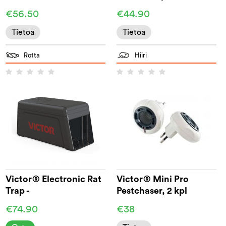
hiirenloukku
€56.50
€44.90
Tietoa
Tietoa
Rotta
Hiiri
Victor® Electronic Rat
Victor® Mini Pro
Trap -
Pestchaser, 2 kpl
rotan/hiirenloukku
€74.90
€38