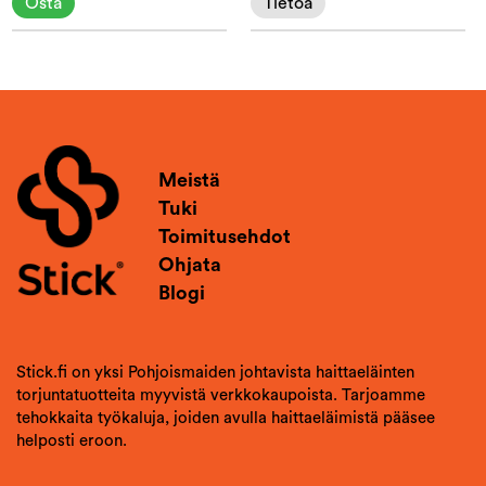
Osta
Tietoa
Meistä
Tuki
Toimitusehdot
Ohjata
Blogi
Stick.fi on yksi Pohjoismaiden johtavista haittaeläinten
torjuntatuotteita myyvistä verkkokaupoista. Tarjoamme
tehokkaita työkaluja, joiden avulla haittaeläimistä pääsee
helposti eroon.