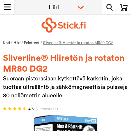
Koti
/
Hiiri
/
Pelotteet
/
Silverline® Hiiretön ja rotaton MR80 DG2
Silverline® Hiiretön ja rotaton
MR80 DG2
Suoraan pistorasiaan kytkettävä karkotin, joka
tuottaa ultraääntö ja sähkömagneettisia pulsseja
80 neliömetrin alueelle
4.5
(2 arvostelut)