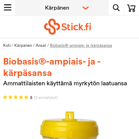
Koti
/
Kärpänen
/
Ansat
/
Biobasis®-ampiais- ja -kärpäsansa
Biobasis®-ampiais- ja -
kärpäsansa
Ammattilaisten käyttämä myrkytön laatuansa
5
(2 arvostelut)