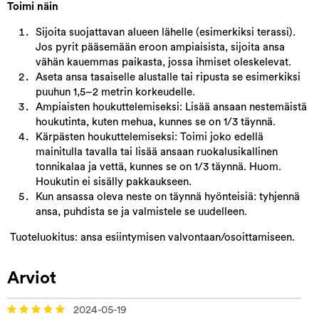
Toimi näin
Sijoita suojattavan alueen lähelle (esimerkiksi terassi).
Jos pyrit pääsemään eroon ampiaisista, sijoita ansa
vähän kauemmas paikasta, jossa ihmiset oleskelevat.
Aseta ansa tasaiselle alustalle tai ripusta se esimerkiksi
puuhun 1,5–2 metrin korkeudelle.
Ampiaisten houkuttelemiseksi: Lisää ansaan nestemäistä
houkutinta, kuten mehua, kunnes se on 1/3 täynnä.
Kärpästen houkuttelemiseksi: Toimi joko edellä
mainitulla tavalla tai lisää ansaan ruokalusikallinen
tonnikalaa ja vettä, kunnes se on 1/3 täynnä. Huom.
Houkutin ei sisälly pakkaukseen.
Kun ansassa oleva neste on täynnä hyönteisiä: tyhjennä
ansa, puhdista se ja valmistele se uudelleen.
Tuoteluokitus: ansa esiintymisen valvontaan/osoittamiseen.
Arviot
2024-05-19