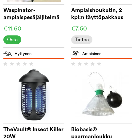
Waspinator-
Ampiaishoukutin, 2
ampiaispesäjäljitelmä
kpl:n täyttöpakkaus
€11.60
€7.50
Osta
Tietoa
Hyttynen
Ampiainen
TheVault® Insect Killer
Biobasis®
20W
paarmanloukku