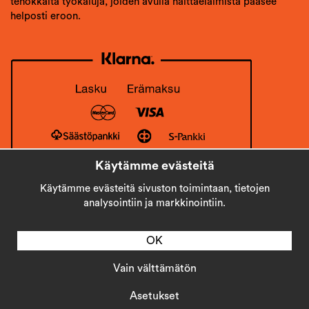
tehokkaita työkaluja, joiden avulla haittaeläimistä pääsee
helposti eroon.
Käytämme evästeitä
Käytämme evästeitä sivuston toimintaan, tietojen
analysointiin ja markkinointiin.
OK
Vain välttämätön
Copyright © 2026
Stick AB
Asetukset