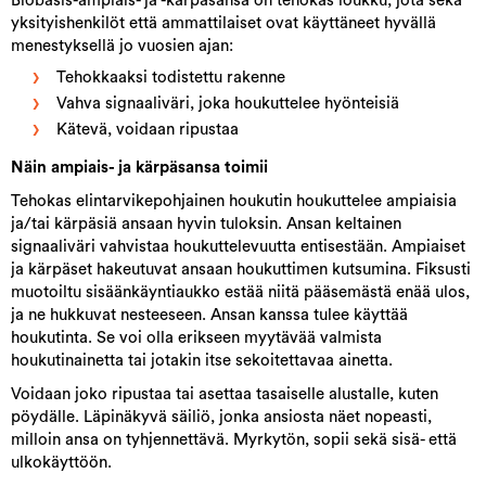
Biobasis-ampiais- ja -kärpäsansa on tehokas loukku, jota sekä
yksityishenkilöt että ammattilaiset ovat käyttäneet hyvällä
menestyksellä jo vuosien ajan:
Tehokkaaksi todistettu rakenne
Vahva signaaliväri, joka houkuttelee hyönteisiä
Kätevä, voidaan ripustaa
Näin ampiais- ja kärpäsansa toimii
Tehokas elintarvikepohjainen houkutin houkuttelee ampiaisia
ja/tai kärpäsiä ansaan hyvin tuloksin. Ansan keltainen
signaaliväri vahvistaa houkuttelevuutta entisestään. Ampiaiset
ja kärpäset hakeutuvat ansaan houkuttimen kutsumina. Fiksusti
muotoiltu sisäänkäyntiaukko estää niitä pääsemästä enää ulos,
ja ne hukkuvat nesteeseen. Ansan kanssa tulee käyttää
houkutinta. Se voi olla erikseen myytävää valmista
houkutinainetta tai jotakin itse sekoitettavaa ainetta.
Voidaan joko ripustaa tai asettaa tasaiselle alustalle, kuten
pöydälle. Läpinäkyvä säiliö, jonka ansiosta näet nopeasti,
milloin ansa on tyhjennettävä. Myrkytön, sopii sekä sisä- että
ulkokäyttöön.