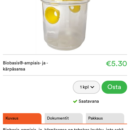
€5.30
Biobasis®-ampiais- ja -
kärpäsansa
Osta
Saatavana
Kuvaus
Dokumentit
Pakkaus