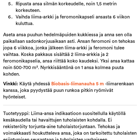
Ripusta ansa silmän korkeudelle, noin 1,5 metrin
korkeuteen.
Vaihda liima-arkki ja feromonikapseli ansasta 6 viikon
kuluttua.
Aseta ansa puuhun hedelmäpuiden kukkiessa ja anna sen olla
paikallaan sadonkorjuuaikaan asti. Ansan feromoni on tehokas
jopa 6 viikkoa, jonka jälkeen liima-arkki ja feromoni tulee
vaihtaa. Koska pakkaus sisältää 2 liima-arkkia ja 2
feromonikapselia, ansa riittää koko kaudeksi. Yksi ansa kattaa
noin 500-700 m². Nyrkkisääntönä on 1 ansa kolmea puuta
kohden.
Vinkki:
Käytä yhdessä
Biobasis-liimanauha 5 m​
-liimarenkaan
kanssa, joka pyydystää puun runkoa pitkin ryömivät
hyönteiset.
Tuotetyyppi: Liima-ansa indikaatioon suositellulla käytöllä
kesäkaudella tai havaittujen tuholaisten kohdalla. Ei
rekisteröity torjunta-aine tuholaistorjuntaan. Tehokas ja
voimakkaasti houkutteleva ansa, joka on tarkoitettu tuholaisten
esiintymisen seurantaan ja tuholaisten varhaiseen