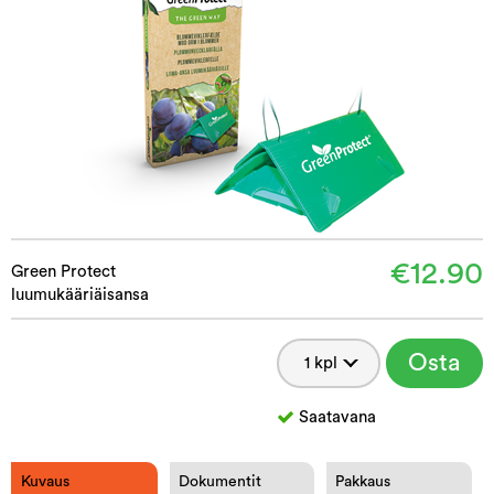
€12.90
Green Protect
luumukääriäisansa
Osta
Saatavana
Kuvaus
Dokumentit
Pakkaus