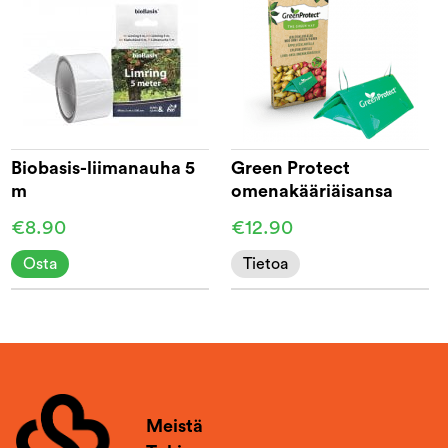
Biobasis-liimanauha 5
Green Protect
m
omenakääriäisansa
€8.90
€12.90
Osta
Tietoa
Meistä