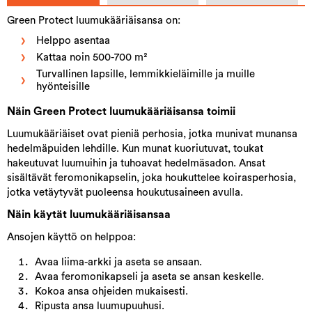
Green Protect luumukääriäisansa on:
Helppo asentaa
Kattaa noin 500-700 m²
Turvallinen lapsille, lemmikkieläimille ja muille
hyönteisille
Näin Green Protect luumukääriäisansa toimii
Luumukääriäiset ovat pieniä perhosia, jotka munivat munansa
hedelmäpuiden lehdille. Kun munat kuoriutuvat, toukat
hakeutuvat luumuihin ja tuhoavat hedelmäsadon. Ansat
sisältävät feromonikapselin, joka houkuttelee koirasperhosia,
jotka vetäytyvät puoleensa houkutusaineen avulla.
Näin käytät luumukääriäisansaa
Ansojen käyttö on helppoa:
Avaa liima-arkki ja aseta se ansaan.
Avaa feromonikapseli ja aseta se ansan keskelle.
Kokoa ansa ohjeiden mukaisesti.
Ripusta ansa luumupuuhusi.