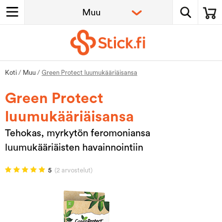
Koti
/
Muu
/
Green Protect luumukääriäisansa
Green Protect
luumukääriäisansa
Tehokas, myrkytön feromoniansa
luumukääriäisten havainnointiin
5
(2 arvostelut)