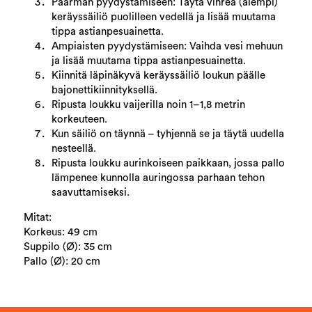
Paarman pyydystämiseen: Täytä vihreä (alempi)
keräyssäiliö puolilleen vedellä ja lisää muutama
tippa astianpesuainetta.
Ampiaisten pyydystämiseen: Vaihda vesi mehuun
ja lisää muutama tippa astianpesuainetta.
Kiinnitä läpinäkyvä keräyssäiliö loukun päälle
bajonettikiinnityksellä.
Ripusta loukku vaijerilla noin 1–1,8 metrin
korkeuteen.
Kun säiliö on täynnä – tyhjennä se ja täytä uudella
nesteellä.
Ripusta loukku aurinkoiseen paikkaan, jossa pallo
lämpenee kunnolla auringossa parhaan tehon
saavuttamiseksi.
Mitat:
Korkeus: 49 cm
Suppilo (Ø): 35 cm
Pallo (Ø): 20 cm