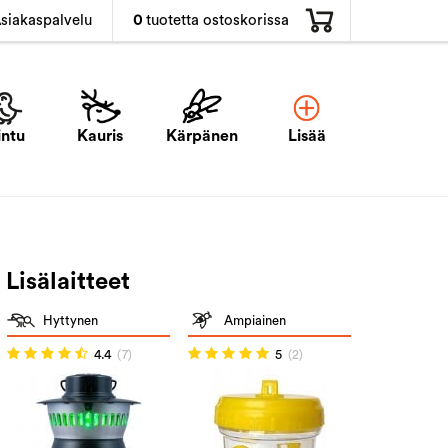
0
tuotetta ostoskorissa
siakaspalvelu
intu
Kauris
Kärpänen
Lisää
Lisälaitteet
Hyttynen
Ampiainen
4.4
(7)
5
(2)