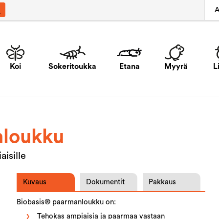
A
Koi
Sokeritoukka
Etana
Myyrä
L
nloukku
isille
Kuvaus
Dokumentit
Pakkaus
Biobasis® paarmanloukku on:
Tehokas ampiaisia ja paarmaa vastaan