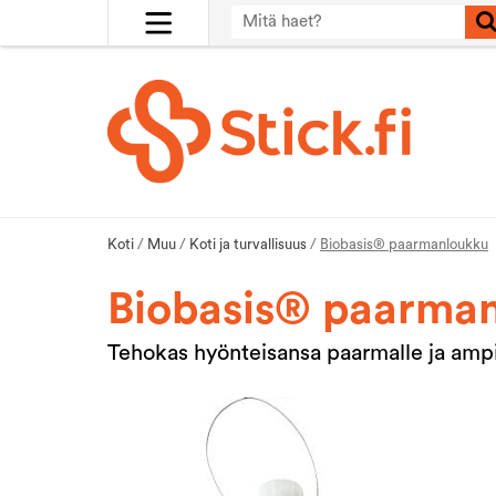
Koti
/
Muu
/
Koti ja turvallisuus
/
Biobasis® paarmanloukku
Biobasis® paarma
Tehokas hyönteisansa paarmalle ja ampia