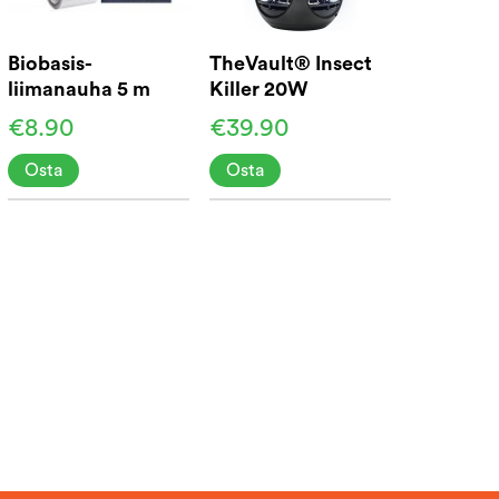
Biobasis-
TheVault® Insect
liimanauha 5 m
Killer 20W
€8.90
€39.90
Osta
Osta