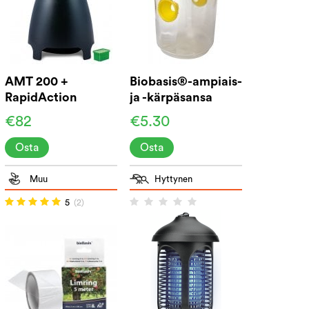
AMT 200 +
Biobasis®-ampiais-
RapidAction
ja -kärpäsansa
€82
€5.30
Osta
Osta
Muu
Hyttynen
5
(2)