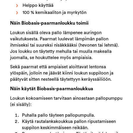
Helppo käyttää
100 % kemikaaliton ja myrkytön
Näin Biobasis-paarmanloukku toimii
Loukun sisällä oleva pallo lämpenee auringon
vaikutuksesta. Paarmat luulevat lämpimän pallon
ihmiseksi tai suureksi nisäkkääksi (hevonen tai lehmä).
Jos loukku on täytetty mehulla tai muulla makealla
juomalla, se houkuttelee myös ampiaisia.
Sekä paarmat että ampiaiset aloittavat lentonsa
ylöspäin, jolloin ne jäävät kiinni loukun suppiloon ja
päätyvät sitten nesteellä täytettyyn keräyssäiliöön.
Näin käytät Biobasis-paarmanloukkua
Loukun kokoamiseen tarvitaan ainoastaan pallopumppu
(ei sisälly):
Puhalla pallo täyteen pallopumpulla.
Käytä rautalankakoukkua pallon ripustamiseen
suppilon keskimmäiseen reikään.