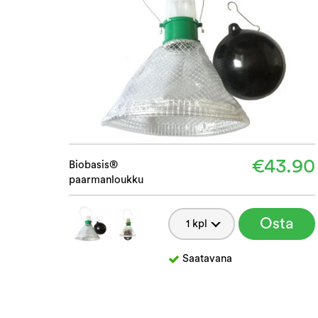
€43.90
Biobasis®
paarmanloukku
Osta
Saatavana