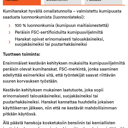
Kumihanskat hyvällä omallatunnolla – valmistettu kumipuusta
saadusta luonnonkumista (luonnonlateksi):
100 % luonnonkumia (kumipuun maitiaisnestettä)
Peräisin FSC-sertifioiduilta kumipuuviljelmiltä
Hanskat opivat erinomaisesti talouskäsineiksi,
suojakäsineiksi tai puutarhakäsineiksi
Tuotteen toiminta:
Ensimmäiset kestävän kehityksen mukaisilta kumipuuviljelmiltä
peräisin olevat kumihanskat. FSC-merkintä, jonka saaminen
edellyttää esimerkiksi sitä, että työntekijät saavat riittävän
suuren korvauksen työstään.
Kestävän kehityksen mukainen laatutuote, joka sopii
erinomaisesti talouskäsineiksi, suojakäsineiksi tai
puutarhakäsineiksi. Hanskat kannattaa huuhdella jokaisen
käyttökerran jälkeen, niin että ne kestävät mahdollisimman
pitkään käytössä.
Älä päästä hanskoja kosketuksiin bensiinin tai kemiallisten