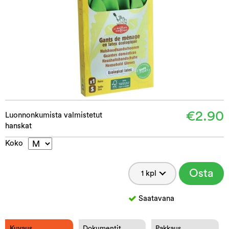
€2.90
Luonnonkumista valmistetut
hanskat
Koko
Osta
Saatavana
Kuvaus
Dokumentit
Pakkaus