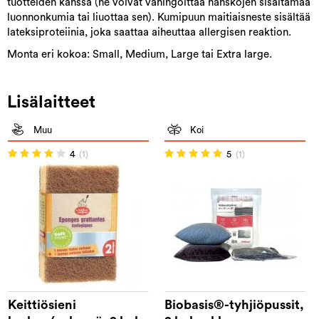
tuotteiden kanssa (ne voivat vahingoittaa hanskojen sisältämää
luonnonkumia tai liuottaa sen). Kumipuun maitiaisneste sisältää
lateksiproteiinia, joka saattaa aiheuttaa allergisen reaktion.
Monta eri kokoa: Small, Medium, Large tai Extra large.
Lisälaitteet
Muu
Koi
4
(1)
5
(1)
Keittiösieni
Biobasis®-tyhjiöpussit,