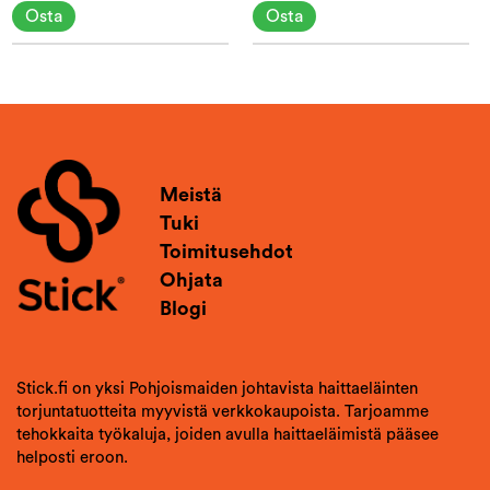
Osta
Osta
Meistä
Tuki
Toimitusehdot
Ohjata
Blogi
Stick.fi on yksi Pohjoismaiden johtavista haittaeläinten
torjuntatuotteita myyvistä verkkokaupoista. Tarjoamme
tehokkaita työkaluja, joiden avulla haittaeläimistä pääsee
helposti eroon.