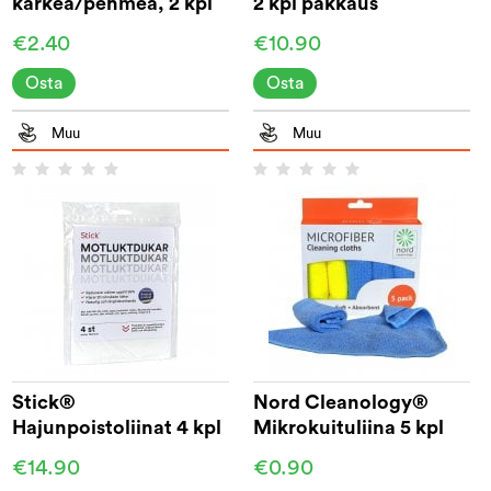
karkea/pehmeä, 2 kpl
2 kpl pakkaus
pakkaus
€2.40
€10.90
Osta
Osta
Muu
Muu
Stick®
Nord Cleanology®
Hajunpoistoliinat 4 kpl
Mikrokuituliina 5 kpl
€14.90
€0.90