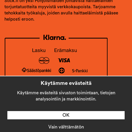
Stick.fi on yksi Pohjoismaiden johtavista haittaeläinten
torjuntatuotteita myyvistä verkkokaupoista. Tarjoamme
tehokkaita työkaluja, joiden avulla haittaeläimistä pääsee
helposti eroon.
Käytämme evästeitä
Käytämme evästeitä sivuston toimintaan, tietojen
analysointiin ja markkinointiin.
OK
Vain välttämätön
Copyright © 2026
Stick AB