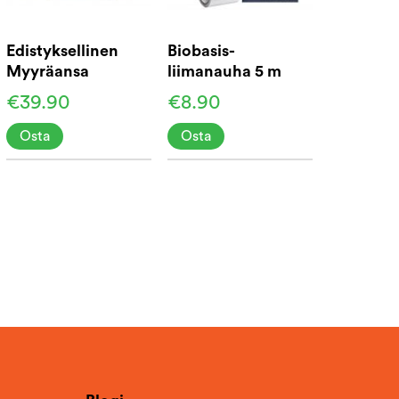
Edistyksellinen
Biobasis-
Myyräansa
liimanauha 5 m
€39.90
€8.90
Osta
Osta