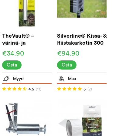
TheVault® –
Silverline® Kissa- &
värinä- ja
Riistakarkotin 300
äänikarkotin
€34.90
€94.90
Osta
Osta
Myyrä
Muu
4.5
(11)
5
(2)