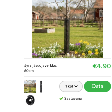
€4.90
Jyrsijäsuojaverkko,
50cm
Osta
Saatavana