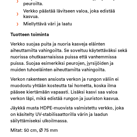
peuroilta.
Verkko päästää lävitseen valoa, joka edistää
kasvua.
Miellyttävä väri ja laatu
Tuotteen toiminta
Verkko suojaa puita ja nuoria kasveja eläinten
aiheuttamilta vahingoilta. Se soveltuu käytettäväksi sekä
nuorissa ohutkaarnaisissa puissa että vanhemmissa
puissa. Suojaa esimerkiksi peurojen, jyrsijöiden ja
muiden tuhoeläinten aiheuttamilta vahingoilta.
Verkon rakenteen ansiosta verkon ja rungon väliin ei
muodostu yhtään kosteutta tai hometta, koska ilma
pääsee kiertämään vapaasti. Lisäksi kasvi saa valoa
verkon läpi, mikä edistää rungon ja juuriston kasvua.
Jäykkä musta HDPE-muovista valmistettu verkko, joka
on käsitelty UV-stabilisaattorilla värin ja laadun
säilyttämiseksi ulkoilmassa.
Mitat: 50 cm, Ø 75 mm