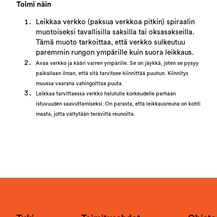
Toimi näin
Leikkaa verkko (paksua verkkoa pitkin) spiraalin
muotoiseksi tavallisilla saksilla tai oksasakseilla.
Tämä muoto tarkoittaa, että verkko sulkeutuu
paremmin rungon ympärille kuin suora leikkaus.
Avaa verkko ja kääri varren ympärille. Se on jäykkä, joten se pysyy
paikallaan ilman, että sitä tarvitsee kiinnittää puuhun. Kiinnitys
muussa vaarana vahingoittaa puuta.
Leikkaa tarvittaessa verkko halutulle korkeudelle parhaan
istuvuuden saavuttamiseksi. On parasta, että leikkausreuna on kohti
maata, jotta vältytään teräviltä reunoilta.