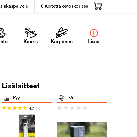
0
tuotetta ostoskorissa
siakaspalvelu
intu
Kauris
Kärpänen
Lisää
Lisälaitteet
Kyy
Muu
4.7
(7)