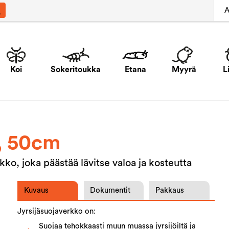
A
Koi
Sokeritoukka
Etana
Myyrä
L
o, 50cm
rkko, joka päästää lävitse valoa ja kosteutta
Kuvaus
Dokumentit
Pakkaus
Jyrsijäsuojaverkko on:
Suojaa tehokkaasti muun muassa jyrsijöiltä ja