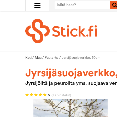
Koti
/
Muu
/
Puutarha
/
Jyrsijäsuojaverkko, 50cm
Jyrsijäsuojaverkk
Jyrsijöiltä ja peuroilta yms. suojaava ve
5
(1 arvostelut)