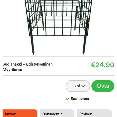
€24.90
Suojahäkki – Edistyksellinen
Myyräansa
Osta
Saatavana
Kuvaus
Dokumentit
Pakkaus