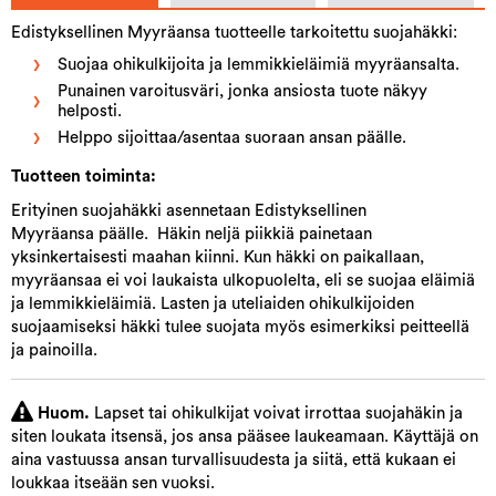
Edistyksellinen Myyräansa tuotteelle tarkoitettu suojahäkki:
Suojaa ohikulkijoita ja lemmikkieläimiä myyräansalta.
Punainen varoitusväri, jonka ansiosta tuote näkyy
helposti.
Helppo sijoittaa/asentaa suoraan ansan päälle.
Tuotteen toiminta:
Erityinen suojahäkki asennetaan Edistyksellinen
Myyräansa päälle. Häkin neljä piikkiä painetaan
yksinkertaisesti maahan kiinni. Kun häkki on paikallaan,
myyräansaa ei voi laukaista ulkopuolelta, eli se suojaa eläimiä
ja lemmikkieläimiä. Lasten ja uteliaiden ohikulkijoiden
suojaamiseksi häkki tulee suojata myös esimerkiksi peitteellä
ja painoilla.
Huom.
Lapset tai ohikulkijat voivat irrottaa suojahäkin ja
siten loukata itsensä, jos ansa pääsee laukeamaan. Käyttäjä on
aina vastuussa ansan turvallisuudesta ja siitä, että kukaan ei
loukkaa itseään sen vuoksi.