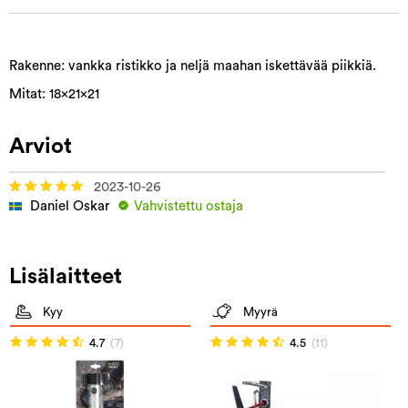
Rakenne: vankka ristikko ja neljä maahan iskettävää piikkiä.
Mitat: 18x21x21
Arviot
2023-10-26
Daniel Oskar
Vahvistettu ostaja
Lisälaitteet
Kyy
Myyrä
4.7
(7)
4.5
(11)