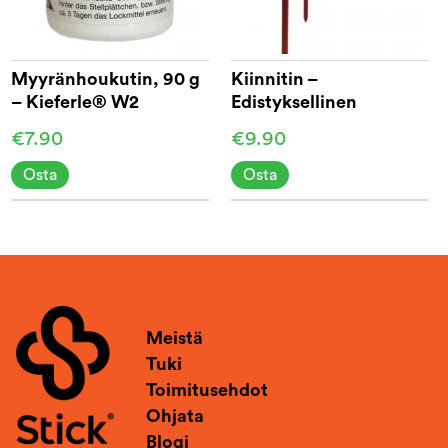
Myyränhoukutin, 90 g
Kiinnitin –
– Kieferle® W2
Edistyksellinen
Myyräansa
€7.90
€9.90
Osta
Osta
Meistä
Tuki
Toimitusehdot
Ohjata
Blogi