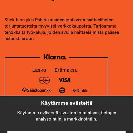
Stick.fi on yksi Pohjoismaiden johtavista haittaeläinten
torjuntatuotteita myyvistä verkkokaupoista. Tarjoamme
tehokkaita työkaluja, joiden avulla haittaeläimistä pääsee
helposti eroon.
Käytämme evästeitä
Käytämme evästeitä sivuston toimintaan, tietojen
analysointiin ja markkinointiin.