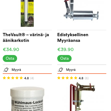
TheVault® – värinä- ja
Edistyksellinen
äänikarkotin
Myyräansa
€34.90
€39.90
Osta
Osta
Myyrä
Myyrä
4.8
(4)
4.8
(6)