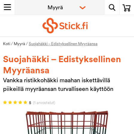
Koti
/
Myyrä
/
Suojahäkki – Edistyksellinen Myyräansa
Suojahäkki – Edistyksellinen
Myyräansa
Vankka ristikkohäkki maahan iskettävillä
piikeillä myyräansan turvalliseen käyttöön
5
(1 arvostelut)