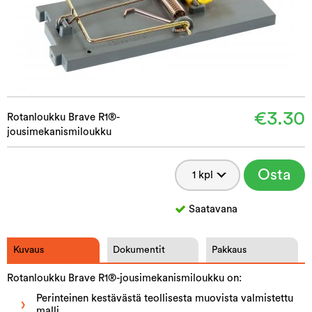
€3.30
Rotanloukku Brave R1®-
jousimekanismiloukku
Osta
Saatavana
Kuvaus
Dokumentit
Pakkaus
Rotanloukku Brave R1®-jousimekanismiloukku on:
Perinteinen kestävästä teollisesta muovista valmistettu
malli