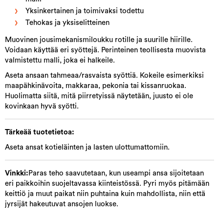
Yksinkertainen ja toimivaksi todettu
Tehokas ja yksiselitteinen
Muovinen jousimekanismiloukku rotille ja suurille hiirille.
Voidaan käyttää eri syöttejä. Perinteinen teollisesta muovista
valmistettu malli, joka ei halkeile.
Aseta ansaan tahmeaa/rasvaista syöttiä. Kokeile esimerkiksi
maapähkinävoita, makkaraa, pekonia tai kissanruokaa.
Huolimatta siitä, mitä piirretyissä näytetään, juusto ei ole
kovinkaan hyvä syötti.
Tärkeää tuotetietoa:
Aseta ansat kotieläinten ja lasten ulottumattomiin.
Vinkki:
Paras teho saavutetaan, kun useampi ansa sijoitetaan
eri paikkoihin suojeltavassa kiinteistössä. Pyri myös pitämään
keittiö ja muut paikat niin puhtaina kuin mahdollista, niin että
jyrsijät hakeutuvat ansojen luokse.