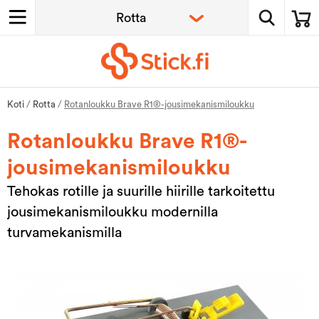
Koti
/
Rotta
/
Rotanloukku Brave R1®-jousimekanismiloukku
Rotanloukku Brave R1®-
jousimekanismiloukku
Tehokas rotille ja suurille hiirille tarkoitettu
jousimekanismiloukku modernilla
turvamekanismilla