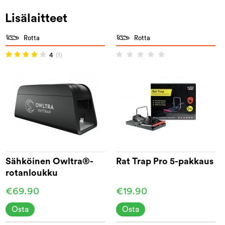
Lisälaitteet
Rotta
Rotta
4
(1)
Sähköinen Owltra®-
Rat Trap Pro 5-pakkaus
rotanloukku
€69.90
€19.90
Osta
Osta