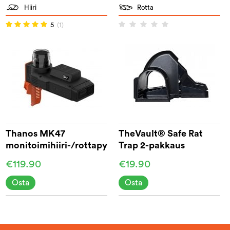
Hiiri
Rotta
5
(1)
Thanos MK47
TheVault® Safe Rat
monitoimihiiri-/rottapyydys
Trap 2-pakkaus
€119.90
€19.90
Osta
Osta