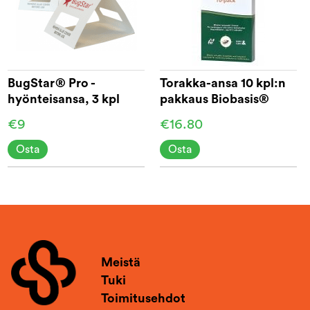
BugStar® Pro -
Torakka-ansa 10 kpl:n
hyönteisansa, 3 kpl
pakkaus Biobasis®
pakkaus
€9
€16.80
Osta
Osta
Meistä
Tuki
Toimitusehdot