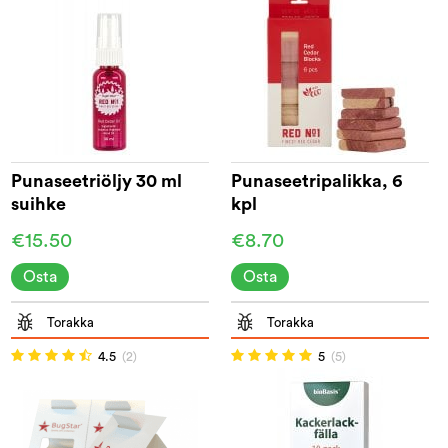
Punaseetriöljy 30 ml
Punaseetripalikka, 6
suihke
kpl
€15.50
€8.70
Osta
Osta
Torakka
Torakka
4.5
(2)
5
(5)