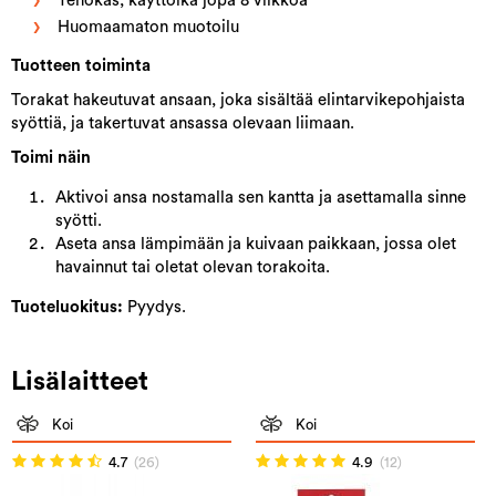
Tehokas, käyttöikä jopa 8 viikkoa
Huomaamaton muotoilu
Tuotteen toiminta
Torakat hakeutuvat ansaan, joka sisältää elintarvikepohjaista
syöttiä, ja takertuvat ansassa olevaan liimaan.
Toimi näin
Aktivoi ansa nostamalla sen kantta ja asettamalla sinne
syötti.
Aseta ansa lämpimään ja kuivaan paikkaan, jossa olet
havainnut tai oletat olevan torakoita.
Tuoteluokitus:
Pyydys.
Lisälaitteet
Koi
Koi
4.7
(26)
4.9
(12)