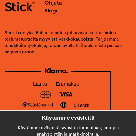
Ohjata
Blogi
Stick.fi on yksi Pohjoismaiden johtavista haittaeläinten
torjuntatuotteita myyvistä verkkokaupoista. Tarjoamme
tehokkaita työkaluja, joiden avulla haittaeläimistä pääsee
helposti eroon.
Käytämme evästeitä
Käytämme evästeitä sivuston toimintaan, tietojen
analysointiin ja markkinointiin.