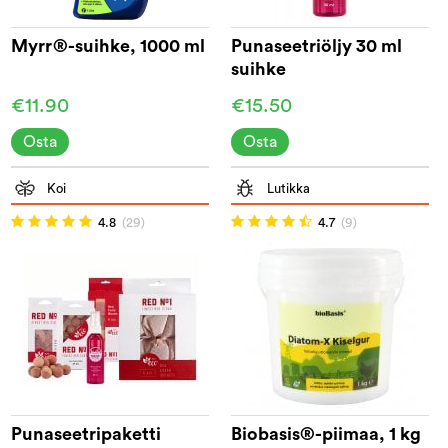
Myrr®-suihke, 1000 ml
Punaseetriöljy 30 ml
suihke
€11.90
€15.50
Osta
Osta
Koi
Lutikka
4.8
(29)
4.7
(9)
Punaseetripaketti
Biobasis®-piimaa, 1 kg