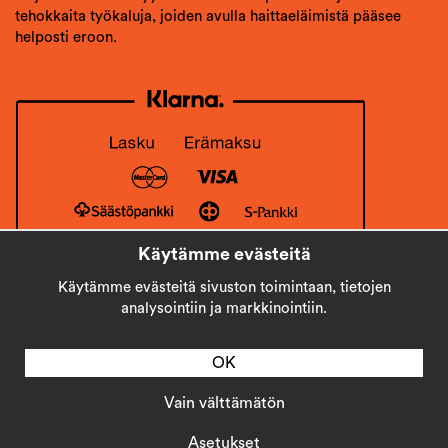
tehokkaita työkaluja, joiden avulla haittaeläimistä pääsee
helposti eroon.
Käytämme evästeitä
Käytämme evästeitä sivuston toimintaan, tietojen
analysointiin ja markkinointiin.
OK
Vain välttämätön
Copyright © 2026
Stick AB
Asetukset