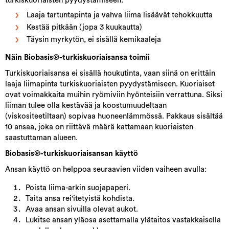
turkiskuoriaisten pyydystämiseen:
Laaja tartuntapinta ja vahva liima lisäävät tehokkuutta
Kestää pitkään (jopa 3 kuukautta)
Täysin myrkytön, ei sisällä kemikaaleja
Näin Biobasis®-turkiskuoriaisansa toimii
Turkiskuoriaisansa ei sisällä houkutinta, vaan siinä on erittäin
laaja liimapinta turkiskuoriaisten pyydystämiseen. Kuoriaiset
ovat voimakkaita muihin ryömiviin hyönteisiin verrattuna. Siksi
liiman tulee olla kestävää ja koostumuudeltaan
(viskositeetiltaan) sopivaa huoneenlämmössä. Pakkaus sisältää
10 ansaa, joka on riittävä määrä kattamaan kuoriaisten
saastuttaman alueen.
Biobasis®-turkiskuoriaisansan käyttö
Ansan käyttö on helppoa seuraavien viiden vaiheen avulla:
Poista liima-arkin suojapaperi.
Taita ansa rei'itetyistä kohdista.
Avaa ansan sivuilla olevat aukot.
Lukitse ansan yläosa asettamalla ylätaitos vastakkaisella