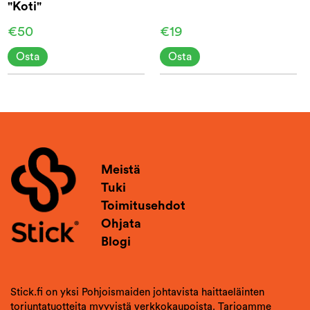
"Koti"
€50
€19
Osta
Osta
Meistä
Tuki
Toimitusehdot
Ohjata
Blogi
Stick.fi on yksi Pohjoismaiden johtavista haittaeläinten
torjuntatuotteita myyvistä verkkokaupoista. Tarjoamme