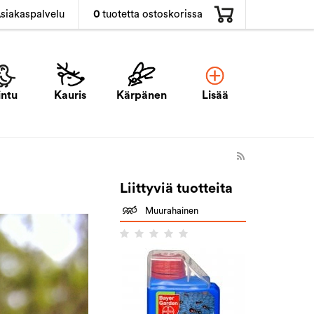
0
tuotetta ostoskorissa
siakaspalvelu
intu
Kauris
Kärpänen
Lisää
Liittyviä tuotteita
Muurahainen