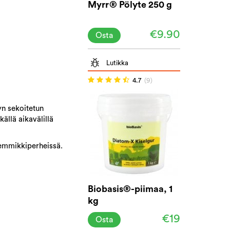
Myrr® Pölyte 250 g
€9.90
Osta
Lutikka
4.7
(9)
yn sekoitetun
ällä aikavälillä
 lemmikkiperheissä.
Biobasis®-piimaa, 1
kg
€19
Osta