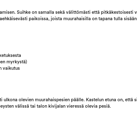
isen. Suihke on samalla sekä välittömästi että pitkäkestoisesti v
aehkäisevästi paikoissa, joista muurahaisilla on tapana tulla sisään
sketuksesta
uen myrkystä)
n vaikutus
 ulkona olevien muurahaispesien päälle. Kastelun etuna on, että si
sten välissä tai talon kivijalan vieressä olevia pesiä.