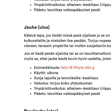
Ympäristövaikutus: alhainen–keskitaso (riipp
Pääetu: tavoittaa vaikeapääsyiset pesät
Jauhe (ulos)
Kätevä tapa, jos tiedät missä pesä sijaitsee ja se on
kulkureiteille ja mieluiten itse pesään. Torjuu nope
viereen, terassin ympärille tai muihin suojattaviin ko
Jos et tiedä pesän sijaintia tai se on tavoittamatto
myös se, ettei jauhe kestä kovin hyvin sadetta, joten
Esimerkkituote:
Myrr® Pölyte 250 g
Käyttö: ulkona
Suoja lapsille ja lemmikeille: keskitaso
Vaikutus: torjuu koko yhdyskunnan
Ympäristövaikutus: alhainen–keskitaso (riipp
Pääetu: tavoittaa vaikeapääsyiset pesät
Rae/jauhe (ulos)