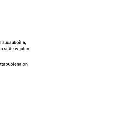
n suuaukoille,
 sitä kivijalan
ittapuolena on