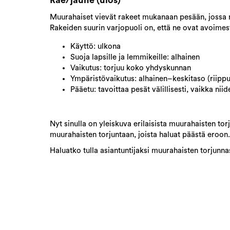
Muurahaiset vievät rakeet mukanaan pesään, jossa niil
Rakeiden suurin varjopuoli on, että ne ovat avoimesti 
Käyttö: ulkona
Suoja lapsille ja lemmikeille: alhainen
Vaikutus: torjuu koko yhdyskunnan
Ympäristövaikutus: alhainen–keskitaso (riipp
Pääetu: tavoittaa pesät välillisesti, vaikka niide
Nyt sinulla on yleiskuva erilaisista muurahaisten to
muurahaisten torjuntaan, joista haluat päästä eroon.
Haluatko tulla asiantuntijaksi muurahaisten torjunn