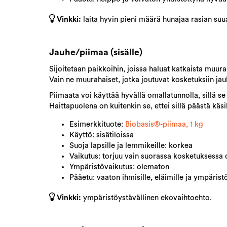
Vinkki:
laita hyvin pieni määrä hunajaa rasian su
Jauhe/piimaa (sisälle)
Sijoitetaan paikkoihin, joissa haluat katkaista muur
Vain ne muurahaiset, jotka joutuvat kosketuksiin ja
Piimaata voi käyttää hyvällä omallatunnolla, sillä s
Haittapuolena on kuitenkin se, ettei sillä päästä käsi
Esimerkkituote:
Biobasis®-piimaa, 1 kg​
Käyttö: sisätiloissa
Suoja lapsille ja lemmikeille: korkea
Vaikutus: torjuu vain suorassa kosketuksessa 
Ympäristövaikutus: olematon
Pääetu: vaaton ihmisille, eläimille ja ympäristö
Vinkki:
ympäristöystävällinen ekovaihtoehto.