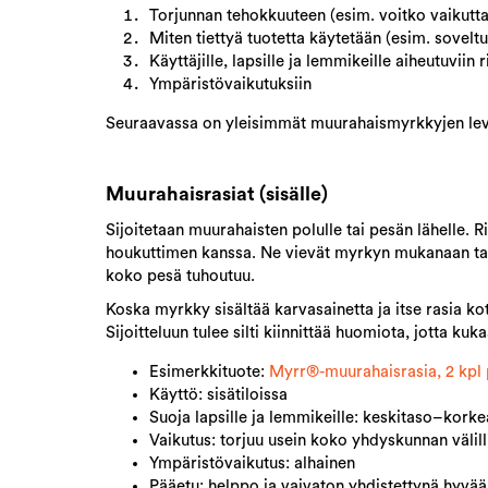
Torjunnan tehokkuuteen (esim. voitko vaikutta
Miten tiettyä tuotetta käytetään (esim. sovelt
Käyttäjille, lapsille ja lemmikeille aiheutuviin r
Ympäristövaikutuksiin
Seuraavassa on yleisimmät muurahaismyrkkyjen levit
Muurahaisrasiat (sisälle)
Sijoitetaan muurahaisten polulle tai pesän lähelle.
houkuttimen kanssa. Ne vievät myrkyn mukanaan takais
koko pesä tuhoutuu.
Koska myrkky sisältää karvasainetta ja itse rasia ko
Sijoitteluun tulee silti kiinnittää huomiota, jotta 
Esimerkkituote:
Myrr®-muurahaisrasia, 2 kpl 
Käyttö: sisätiloissa
Suoja lapsille ja lemmikeille: keskitaso–korke
Vaikutus: torjuu usein koko yhdyskunnan välill
Ympäristövaikutus: alhainen
Pääetu: helppo ja vaivaton yhdistettynä hyvä