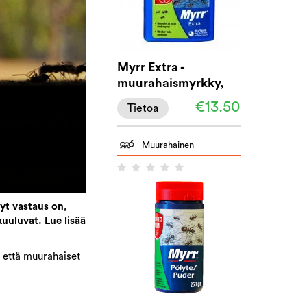
Myrr Extra -
muurahaismyrkky,
200 g
€13.50
Tietoa
Muurahainen
yt vastaus on,
uuluvat. Lue lisää
, että muurahaiset