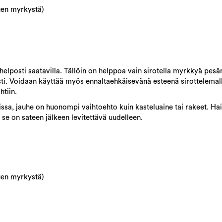
uen myrkystä)
 helposti saatavilla. Tällöin on helppoa vain sirotella myrkkyä pesä
asti. Voidaan käyttää myös ennaltaehkäisevänä esteenä sirottelemalla
htiin.
missa, jauhe on huonompi vaihtoehto kuin kasteluaine tai rakeet. Ha
 se on sateen jälkeen levitettävä uudelleen.
uen myrkystä)