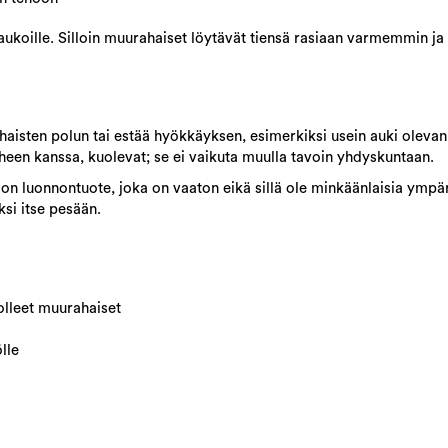
uaukoille. Silloin muurahaiset löytävät tiensä rasiaan varmemmin 
ahaisten polun tai estää hyökkäyksen, esimerkiksi usein auki oleva
uheen kanssa, kuolevat; se ei vaikuta muulla tavoin yhdyskuntaan.
e on luonnontuote, joka on vaaton eikä sillä ole minkäänlaisia ympä
ksi itse pesään.
olleet muurahaiset
lle