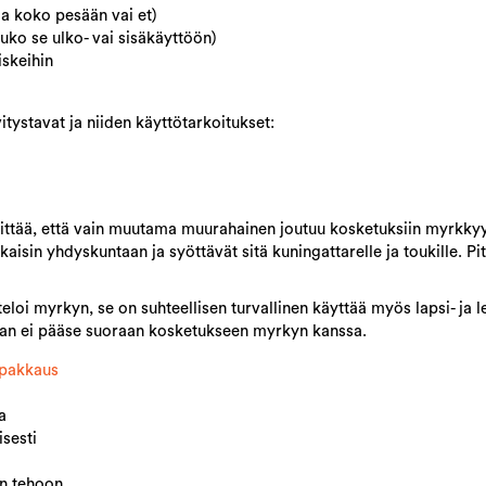
a koko pesään vai et)
uuko se ulko- vai sisäkäyttöön)
iskeihin
ystavat ja niiden käyttötarkoitukset:
 Riittää, että vain muutama muurahainen joutuu kosketuksiin myrkky
in yhdyskuntaan ja syöttävät sitä kuningattarelle ja toukille. Pitk
teloi myrkyn, se on suhteellisen turvallinen käyttää myös lapsi- ja
kukaan ei pääse suoraan kosketukseen myrkyn kanssa.
pakkaus​
a
isesti
än tehoon