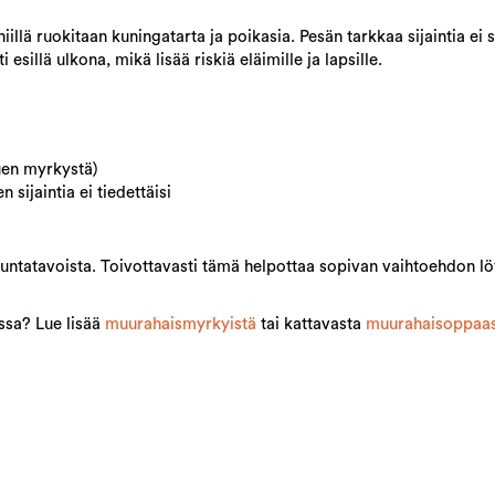
lä ruokitaan kuningatarta ja poikasia. Pesän tarkkaa sijaintia ei sii
esillä ulkona, mikä lisää riskiä eläimille ja lapsille.
uen myrkystä)
n sijaintia ei tiedettäisi
rjuntatavoista. Toivottavasti tämä helpottaa sopivan vaihtoehdon l
assa? Lue lisää
muurahaismyrkyistä
tai kattavasta
muurahaisoppaa