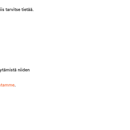
s tarvitse tietää.
öytämistä niiden
stamme
.