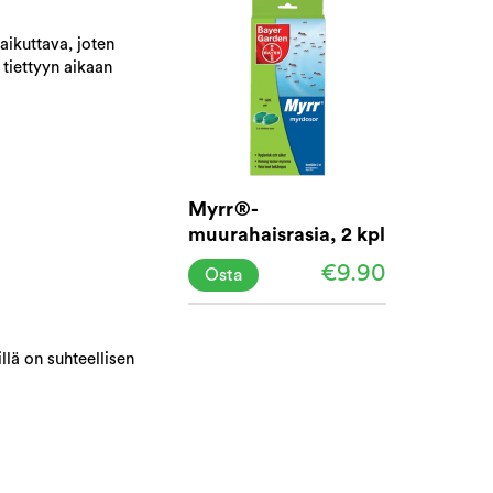
aikuttava, joten
 tiettyyn aikaan
Myrr®-
muurahaisrasia, 2 kpl
pakkaus
€9.90
Osta
llä on suhteellisen