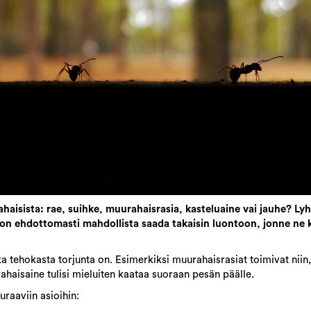
aisista: rae, suihke, muurahaisrasia, kasteluaine vai jauhe? Lyh
 on ehdottomasti mahdollista saada takaisin luontoon, jonne ne k
a tehokasta torjunta on. Esimerkiksi muurahaisrasiat toimivat niin
ahaisaine tulisi mieluiten kaataa suoraan pesän päälle.
raaviin asioihin: