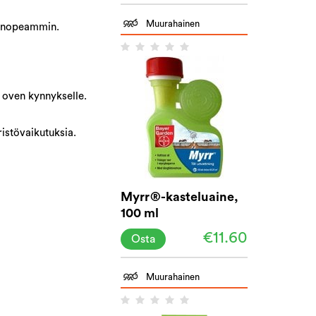
Muurahainen
ja nopeammin.
n oven kynnykselle.
ristövaikutuksia.
Myrr®-kasteluaine,
100 ml
€11.60
Osta
Muurahainen