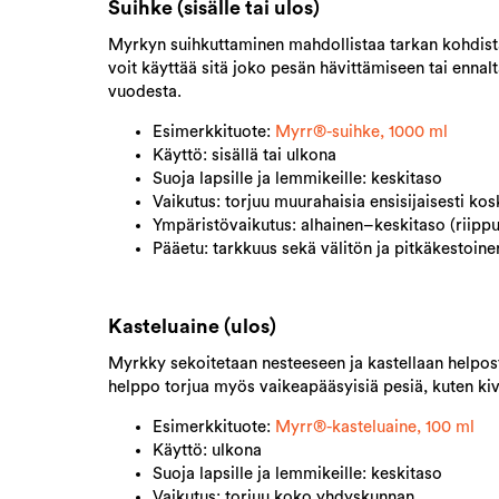
Suihke (sisälle tai ulos)
Myrkyn suihkuttaminen mahdollistaa tarkan kohdistam
voit käyttää sitä joko pesän hävittämiseen tai ennalt
vuodesta.
Esimerkkituote:
Myrr®-suihke, 1000 ml​
Käyttö: sisällä tai ulkona
Suoja lapsille ja lemmikeille: keskitaso
Vaikutus: torjuu muurahaisia ensisijaisesti ko
Ympäristövaikutus: alhainen–keskitaso (riipp
Pääetu: tarkkuus sekä välitön ja pitkäkestoine
Kasteluaine (ulos)
Myrkky sekoitetaan nesteeseen ja kastellaan helposti
helppo torjua myös vaikeapääsyisiä pesiä, kuten kivey
Esimerkkituote:
Myrr®-kasteluaine, 100 ml​
Käyttö: ulkona
Suoja lapsille ja lemmikeille: keskitaso
Vaikutus: torjuu koko yhdyskunnan