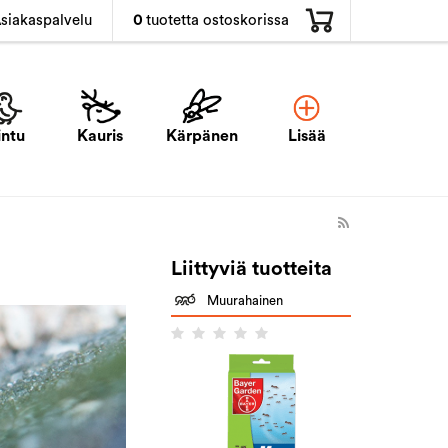
0
tuotetta ostoskorissa
siakaspalvelu
intu
Kauris
Kärpänen
Lisää
Liittyviä tuotteita
Muurahainen