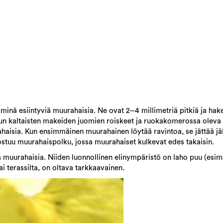
minä esiintyviä muurahaisia. Ne ovat 2–4 millimetriä pitkiä ja hak
hun kaltaisten makeiden juomien roiskeet ja ruokakomerossa oleva 
aisia. Kun ensimmäinen muurahainen löytää ravintoa, se jättää jä
ostuu muurahaispolku, jossa muurahaiset kulkevat edes takaisin.
uurahaisia. Niiden luonnollinen elinympäristö on laho puu (esime
tai terassilta, on oltava tarkkaavainen.