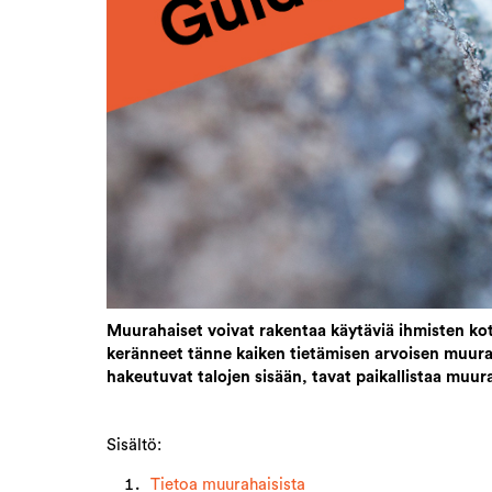
Muurahaiset voivat rakentaa käytäviä ihmisten kot
keränneet tänne kaiken tietämisen arvoisen muuraha
hakeutuvat talojen sisään, tavat paikallistaa muura
Sisältö:
Tietoa muurahaisista