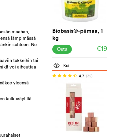
Biobasis®-piimaa, 1
pesän maahan,
kg
yleensä lämpimässä
ränkin suhteen. Ne
€19
Osta
aviin tukkeihin tai
Koi
mikä voi aiheuttaa
4.7
(32)
 näkee yleensä
n kulkuväylillä.
muurahaiset