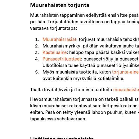
Muurahaisten torjunta
Muurahaisten tappaminen edellyttää ensin itse pesän
pesään. Torjuntatöiden tavoitteena on tappaa kunin
vastaava torjuntatapa:
Muurahaisrasiat
: torjuvat muurahaisia tehokkaa
Muurahaismyrkky: pitkään vaikuttava jauhe tai
Kasteluaine
: helppo tapa päästä käsiksi vaike
Punaseetrituotteet
: punaseetriöljy ja punaseet
Ulkotiloissa tulee käyttää punaseetriöljysuihke
Myös muunlaisia tuotteita, kuten
torjunta-aine
ovat kuitenkin myrkyllisiä kotieläimille.
Täältä löydät hyviä ja toimivia tuotteita
muurahaiste
Hevosmuurahaisten torjunnassa on tärkeä paikallis
käsin muurahaiset rakentavat satelliittipesiä rakenn
eniten.
Pesä on tehty yleensä lahoon puuhun, kuten 
tapauksessa sahatavaraan.