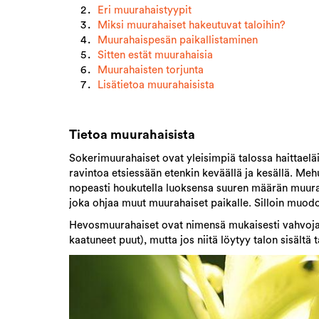
Eri muurahaistyypit
Miksi muurahaiset hakeutuvat taloihin?
Muurahaispesän paikallistaminen
Sitten estät muurahaisia
Muurahaisten torjunta
Lisätietoa muurahaisista
Tietoa muurahaisista
Sokerimuurahaiset ovat yleisimpiä talossa haittaeläi
ravintoa etsiessään etenkin keväällä ja kesällä. Me
nopeasti houkutella luoksensa suuren määrän muurah
joka ohjaa muut muurahaiset paikalle. Silloin muod
Hevosmuurahaiset ovat nimensä mukaisesti vahvoja m
kaatuneet puut), mutta jos niitä löytyy talon sisältä 