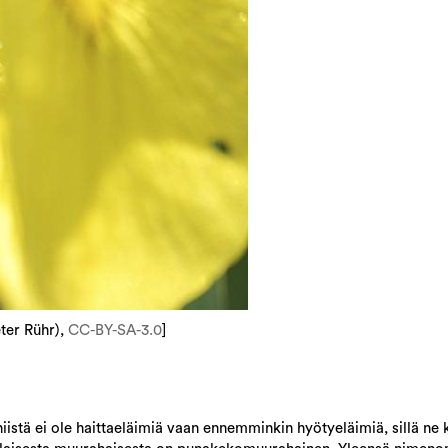
ter Rühr),
CC-BY-SA-3.0
]
iistä ei ole haittaeläimiä vaan ennemminkin hyötyeläimiä, sillä ne k