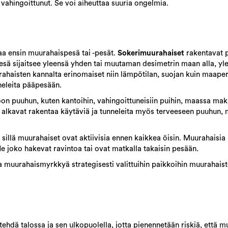
 vahingoittunut. Se voi aiheuttaa suuria ongelmia.
taa ensin muurahaispesä tai -pesät.
Sokerimuurahaiset
rakentavat 
. Pesä sijaitsee yleensä yhden tai muutaman desimetrin maan alla, 
urahaisten kannalta erinomaiset niin lämpötilan, suojan kuin maape
neleita pääpesään.
n puuhun, kuten kantoihin, vahingoittuneisiin puihin, maassa maka
 alkavat rakentaa käytäviä ja tunneleita myös terveeseen puuhun, 
sillä muurahaiset ovat aktiivisia ennen kaikkea öisin. Muurahaisia
 Ne joko hakevat ravintoa tai ovat matkalla takaisin pesään.
a muurahaismyrkkyä strategisesti valittuihin paikkoihin muurahaiste
 tehdä talossa ja sen ulkopuolella, jotta pienennetään riskiä, että 