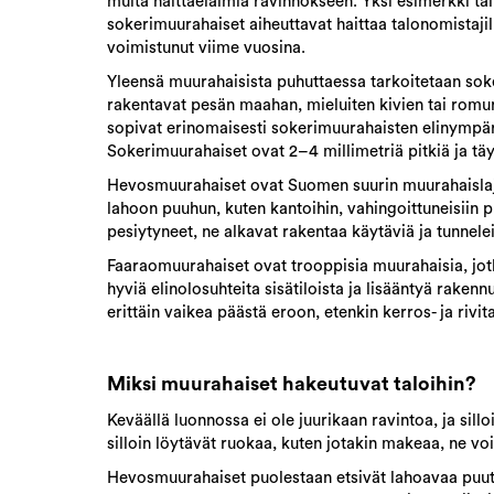
muita haittaeläimiä ravinnokseen. Yksi esimerkki 
sokerimuurahaiset aiheuttavat haittaa talonomistaj
voimistunut viime vuosina.
Yleensä muurahaisista puhuttaessa tarkoitetaan sok
rakentavat pesän maahan, mieluiten kivien tai romun
sopivat erinomaisesti sokerimuurahaisten elinympärist
Sokerimuurahaiset ovat 2–4 millimetriä pitkiä ja täy
Hevosmuurahaiset ovat Suomen suurin muurahaislaj
lahoon puuhun, kuten kantoihin, vahingoittuneisiin 
pesiytyneet, ne alkavat rakentaa käytäviä ja tunnel
Faaraomuurahaiset ovat trooppisia muurahaisia, jotk
hyviä elinolosuhteita sisätiloista ja lisääntyä raken
erittäin vaikea päästä eroon, etenkin kerros- ja rivi
Miksi muurahaiset hakeutuvat taloihin?
Keväällä luonnossa ei ole juurikaan ravintoa, ja sil
silloin löytävät ruokaa, kuten jotakin makeaa, ne vo
Hevosmuurahaiset puolestaan etsivät lahoavaa puut