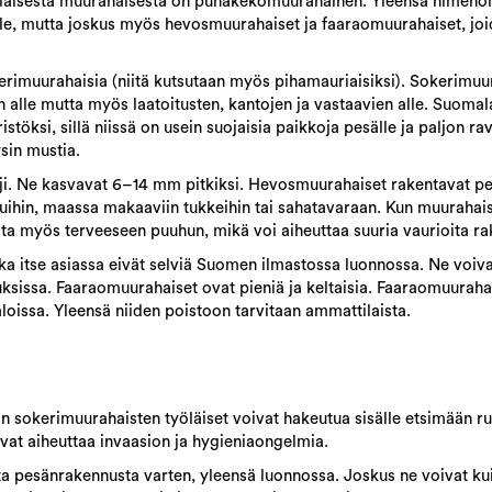
tällaisesta muurahaisesta on punakekomuurahainen. Yleensä nimen
ille, mutta joskus myös hevosmuurahaiset ja faaraomuurahaiset, jo
erimuurahaisia (niitä kutsutaan myös pihamauriaisiksi). Sokerimuu
 alle mutta myös laatoitusten, kantojen ja vastaavien alle. Suomal
öksi, sillä niissä on usein suojaisia paikkoja pesälle ja paljon rav
sin mustia.
i. Ne kasvavat 6–14 mm pitkiksi. Hevosmuurahaiset rakentavat p
puihin, maassa makaaviin tukkeihin tai sahatavaraan. Kun muurahai
eita myös terveeseen puuhun, mikä voi aiheuttaa suuria vaurioita ra
a itse asiassa eivät selviä Suomen ilmastossa luonnossa. Ne voiva
nuksissa. Faaraomuurahaiset ovat pieniä ja keltaisia.
Faaraomuurahais
taloissa. Yleensä niiden poistoon tarvitaan ammattilaista.
loin sokerimuurahaisten työläiset voivat hakeutua sisälle etsimään r
ivat aiheuttaa invaasion ja hygieniaongelmia.
a pesänrakennusta varten, yleensä luonnossa.
Joskus ne voivat ku