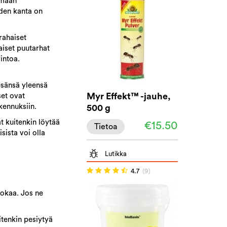
omaan
iden kanta on
rahaiset
aiset puutarhat
intoa.
esänsä yleensä
Myr Effekt™ -jauhe,
set ovat
kennuksiin.
500 g
t kuitenkin löytää
€15.50
Tietoa
ista voi olla
Lutikka
4.7
(9)
uokaa. Jos ne
itenkin pesiytyä