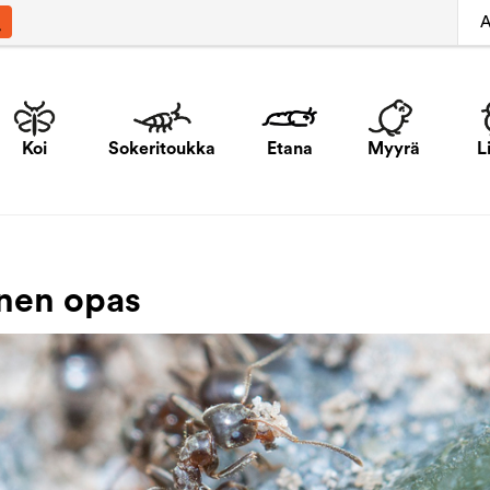
A
Koi
Sokeritoukka
Etana
Myyrä
L
nen opas