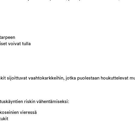
 tarpeen
set voivat tulla
skit sijoittuvat vaahtokarkkeihin, jotka puolestaan houkuttelevat m
tuskäyntien riskin vähentämiseksi:
lkoseinien vieressä
tukit