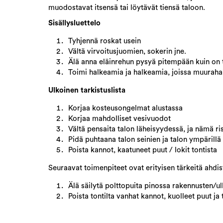
muodostavat itsensä tai löytävät tiensä taloon.
Sisällysluettelo
Tyhjennä roskat usein
Vältä virvoitusjuomien, sokerin jne.
Älä anna eläinrehun pysyä pitempään kuin on
Toimi halkeamia ja halkeamia, joissa muurahai
Ulkoinen tarkistuslista
Korjaa kosteusongelmat alustassa
Korjaa mahdolliset vesivuodot
Vältä pensaita talon läheisyydessä, ja nämä ri
Pidä puhtaana talon seinien ja talon ympärillä
Poista kannot, kaatuneet puut / lokit tontista
Seuraavat toimenpiteet ovat erityisen tärkeitä ahdis
Älä säilytä polttopuita pinossa rakennusten/u
Poista tontilta vanhat kannot, kuolleet puut ja 