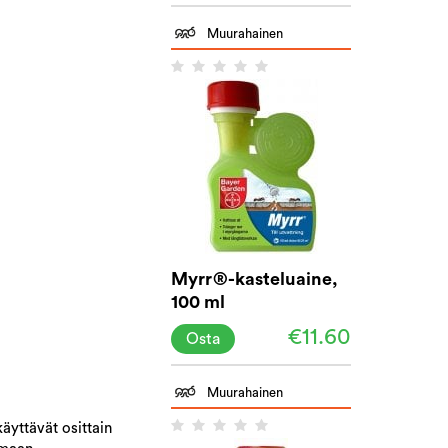
Muurahainen
Myrr®-kasteluaine,
100 ml
€11.60
Osta
Muurahainen
äyttävät osittain