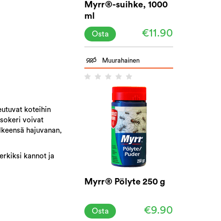
Myrr®-suihke, 1000
ml
€11.90
Osta
Muurahainen
eutuvat koteihin
sokeri voivat
lkeensä hajuvanan,
rkiksi kannot ja
Myrr® Pölyte 250 g
€9.90
Osta