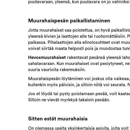
puutavaraan, yleensä, kun puutavara on jo valmiiksi
Muurahaispesän paikallistaminen
Jotta muurahaiset saa poistettua, on hyvä paikallis
yleensä kivien ja laattojen alle tai ruohomättäisiin
paikassa. Pihalaattojen alla elinolosuhteet ovat mu
voivat siirtää maata helposti pois ja muodostaa tun
Hevosmuurahaiset
rakentavat pesänsä yleensä lahoo
sahatavaraan. Kun muurahaiset ovat pesiytyneet, ne
suuria vaurioita rakennuksiin.
Muurahaispesän löytäminen voi joskus olla vaikeaa, 
kuitenkin myös päivisin, ja silloin niitä voi seurata.
Jos et löydä tai pysty poistamaan pesää, voit kaata
Silloin ne vievät myrkkyä takaisin pesään.
Sitten estät muurahaisia
On olemassa useita yksinkertaisia asioita, joita voit