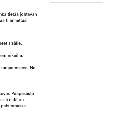
nka tietää johtavan
a tilannettasi
eet sisälle.
lemmikeille.
 suojaamiseen. Ne
tevin. Pääpesästä
issä niitä on
ai pahimmassa