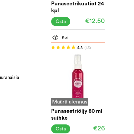
Punaseetrikuutiot 24
kpl
€12.50
Osta
Koi
4.8
(43)
uurahaisia
Määrä alennus
Punaseetriöljy 80 ml
suihke
€26
Osta