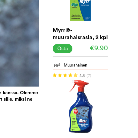
Myrr®-
muurahaisrasia, 2 kpl
pakkaus
€9.90
Osta
Muurahainen
4.4
(7)
ten kanssa. Olemme
sille, miksi ne