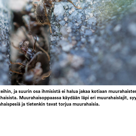
eihin, ja suurin osa ihmisistä ei halua jakaa kotiaan muurahais
isista. Muurahaisoppaassa käydään läpi eri muurahaislajit, syyt 
haispesiä ja tietenkin tavat torjua muurahaisia.