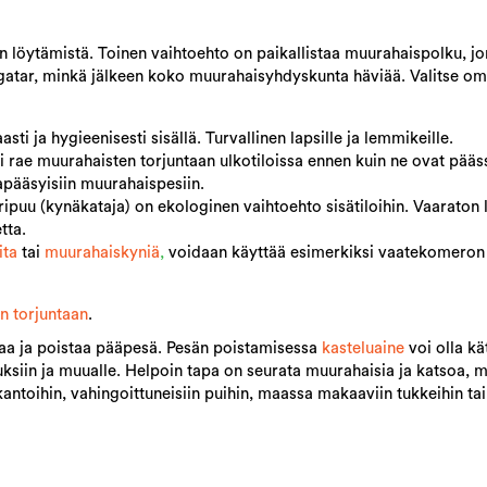
 löytämistä. Toinen vaihtoehto on paikallistaa muurahaispolku, jo
gatar, minkä jälkeen koko muurahaisyhdyskunta häviää. Valitse oma
sti ja hygieenisesti sisällä. Turvallinen lapsille ja lemmikeille.
 rae muurahaisten torjuntaan ulkotiloissa ennen kuin ne ovat pääss
apääsyisiin muurahaispesiin.
ripuu (kynäkataja) on ekologinen vaihtoehto sisätiloihin. Vaaraton 
tta.
ita
tai
muurahaiskyniä
,
voidaan käyttää esimerkiksi vaatekomeron
n torjuntaan
.
taa ja poistaa pääpesä. Pesän poistamisessa
kasteluaine
voi olla kä
uksiin ja muualle. Helpoin tapa on seurata muurahaisia ja katsoa, m
kantoihin, vahingoittuneisiin puihin, maassa makaaviin tukkeihin t