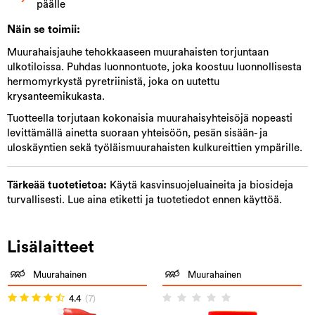
päälle
Näin se toimii:
Muurahaisjauhe tehokkaaseen muurahaisten torjuntaan
ulkotiloissa. Puhdas luonnontuote, joka koostuu luonnollisesta
hermomyrkystä pyretriinistä, joka on uutettu
krysanteemikukasta.
Tuotteella torjutaan kokonaisia muurahaisyhteisöjä nopeasti
levittämällä ainetta suoraan yhteisöön, pesän sisään- ja
uloskäyntien sekä työläismuurahaisten kulkureittien ympärille.
Tärkeää tuotetietoa:
Käytä kasvinsuojeluaineita ja biosideja
turvallisesti. Lue aina etiketti ja tuotetiedot ennen käyttöä.
Lisälaitteet
Muurahainen
Muurahainen
4.4
(7)