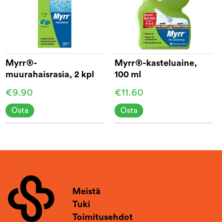
Myrr®-
Myrr®-kasteluaine,
muurahaisrasia, 2 kpl
100 ml
pakkaus
€9.90
€11.60
Osta
Osta
Meistä
Tuki
Toimitusehdot