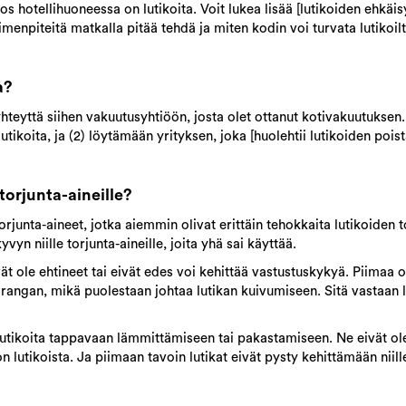
 hotellihuoneessa on lutikoita. Voit lukea lisää [lutikoiden ehkäisy
enpiteitä matkalla pitää tehdä ja miten kodin voi turvata lutikoilt
a?
hteyttä siihen vakuutusyhtiöön, josta olet ottanut kotivakuutuksen
utikoita, ja (2) löytämään yrityksen, joka [huolehtii lutikoiden pois
torjunta-aineille?
rjunta-aineet, jotka aiemmin olivat erittäin tehokkaita lutikoiden 
vyn niille torjunta-aineille, joita yhä sai käyttää.
ivät ole ehtineet tai eivät edes voi kehittää vastustuskykyä. Piimaa 
kirangan, mikä puolestaan johtaa lutikan kuivumiseen. Sitä vastaan l
utikoita tappavaan lämmittämiseen tai pakastamiseen. Ne eivät ole
n lutikoista. Ja piimaan tavoin lutikat eivät pysty kehittämään niil