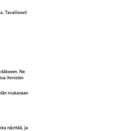
a. Tavallisesti
syödäkseen. Ne
utua ihmisten
heidän mukanaan
kka näyttää, ja