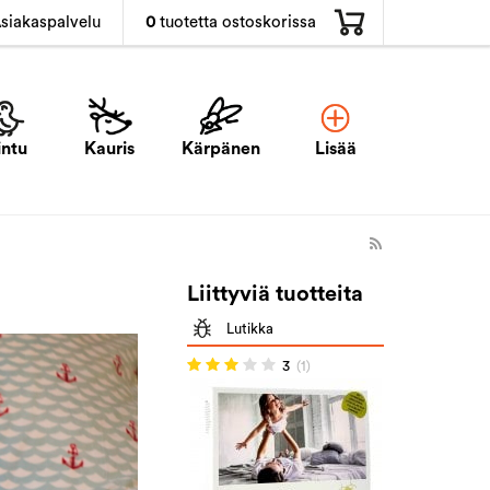
0
tuotetta ostoskorissa
siakaspalvelu
intu
Kauris
Kärpänen
Lisää
Liittyviä tuotteita
Lutikka
3
(1)