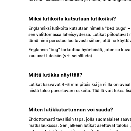
Miksi lutikoita kutsutaan lutikoiksi?
Englanniksi lutikoita kutsutaan nimellä ”bed bugs” –
sen välittömässä läheisyydessä. Lutikat piiloutuvat my
tämä nimi perustuu luultavasti siihen, että ne käyttä
Englannin ”bug” tarkoittaa hyönteistä, joten se kuvai
kuuluvat luteisiin (vrt. seinälude).
Miltä lutikka näyttää?
Lutikat kasvavat 4–5 mm pituisiksi ja niillä on ovaal
niistä tulee punertavan ruskeita. Täällä voit lukea lis
Miten lutikkatartunnan voi saada?
Ehdottomasti tavallisin tapa, jolla suomalaiset saava
matkalaukussa. Sen jälkeen lutikat asettuvat taloksi