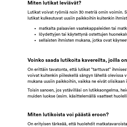
Miten lutikat leviävät?
Lutikat voivat ryömiä noin 30 metriä omin voimin. Site
lutikat kulkeutuvat uusiin paikkoihin kuitenkin ihmi
matkalta palaavien vaatekappaleiden tai mat
löydettyjen tai käytettynä ostettujen huoneka
sellaisten ihmisten mukana, jotka ovat käyneet
Voinko saada lutikoita kavereilta, joilla on
On erittäin tavatonta, että lutikat ”tarttuvat” ihmise
voivat kuitenkin piileskellä sängyn lähellä olevissa 
mukana uusiin paikkoihin, vaikka ne eivät olisikaan i
Toisin sanoen, jos ystävilläsi on lutikkaongelma, hei
muiden luokse (esim. käsittelemällä vaatteet huolelli
Miten lutikoista voi päästä eroon?
On erityisen tärkeää, että huolehdit matkatavaroista