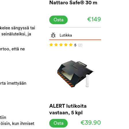
Nattaro Safe® 30 m
€149
Osta
skelee sängyssä tai
seinäluteiksi, ja
Lutikka
5
(2)
ertoo, että ne
erta imettyään
ALERT lutikoita
vastaan, 5 kpl
tiin
pakkaus
€39.90
Osta
öisin, kun ihmiset