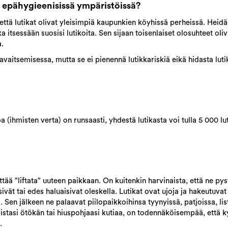
ai epähygieenisissä ympäristöissä?
, että lutikat olivat yleisimpiä kaupunkien köyhissä perheissä. Heidä
a itsessään suosisi lutikoita. Sen sijaan toisenlaiset olosuhteet oliva
sa.
vaitsemisessa, mutta se ei pienennä lutikkariskiä eikä hidasta lu
oa (ihmisten verta) on runsaasti, yhdestä lutikasta voi tulla 5 000 l
ittää ”liftata” uuteen paikkaan. On kuitenkin harvinaista, että ne pys
sivät tai edes haluaisivat oleskella. Lutikat ovat ujoja ja hakeutuvat
 Sen jälkeen ne palaavat piilopaikkoihinsa tyynyissä, patjoissa, lis
sistasi ötökän tai hiuspohjaasi kutiaa, on todennäköisempää, että ky
.