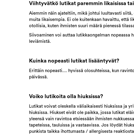
Viihtyvätkö lutikat paremmin likaisissa t
Aiemmin näin ajateltiin, mikä johtui luultavasti siitä
muita likaisempia. Ei ole kuitenkaan havaittu, että lik
otollisia, kuten ihmisten suuri määrä pienessä tilas
Siivoaminen voi auttaa lutikkaongelman nopeassa ha
leviämistä.
Kuinka nopeasti lutikat lisääntyvät?
Erittäin nopeasti.... hyvissä olosuhteissa, kun ravint
päivässä.
Voiko lutikoita olla hiuksissa?
Lutikat voivat oleskella väliaikaisesti hiuksissa ja yr
hiuksissa. Hiukset eivät ole paikka, jossa lutikat eläi
yleensä vain ravintoa etsiessään ihmisten nukkuessa.
tapeteissa, tauluissa ja vastaavissa. Jos löydät hiuk
punkista taikka ihottumasta / allergisesta reaktiosta