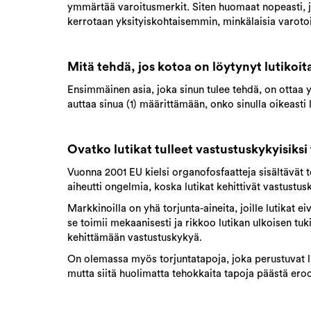
ymmärtää varoitusmerkit. Siten huomaat nopeasti, jos
kerrotaan yksityiskohtaisemmin, minkälaisia varotoim
Mitä tehdä, jos kotoa on löytynyt lutikoit
Ensimmäinen asia, joka sinun tulee tehdä, on ottaa y
auttaa sinua (1) määrittämään, onko sinulla oikeasti l
Ovatko lutikat tulleet vastustuskykyisiksi 
Vuonna 2001 EU kielsi organofosfaatteja sisältävät to
aiheutti ongelmia, koska lutikat kehittivät vastustusky
Markkinoilla on yhä torjunta-aineita, joille lutikat e
se toimii mekaanisesti ja rikkoo lutikan ulkoisen tu
kehittämään vastustuskykyä.
On olemassa myös torjuntatapoja, joka perustuvat l
mutta siitä huolimatta tehokkaita tapoja päästä eroo