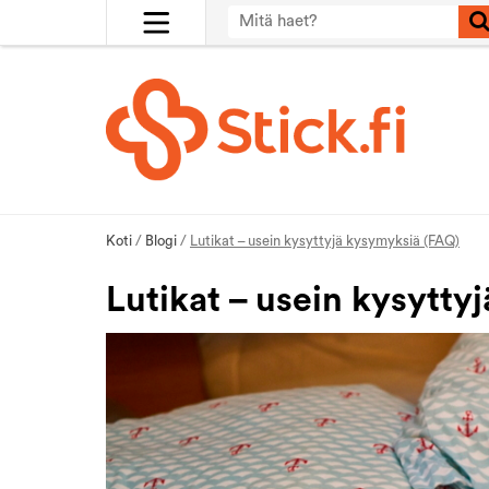
Koti
/
Blogi
/
Lutikat – usein kysyttyjä kysymyksiä (FAQ)
Lutikat – usein kysytty