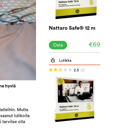
Nattaro Safe® 12 m
€69
Osta
Lutikka
2.5
(2)
ne hyviä
elleihin. Mutta
saanut lutikoita
 tarvitse olla