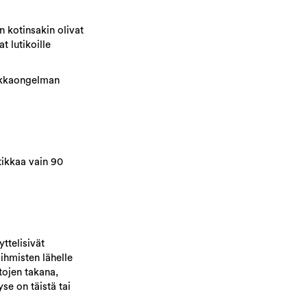
n kotinsakin olivat
t lutikoille
tikkaongelman
utikkaa vain 90
yttelisivät
 ihmisten lähelle
tojen takana,
se on täistä tai