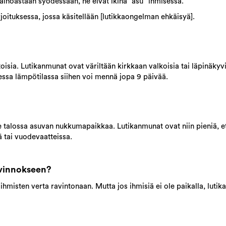
 ainoastaan syödessään, ne eivät ikinä ”asu” ihmisessä.
irjoituksessa, jossa käsitellään [lutikkaongelman ehkäisyä].
oisia. Lutikanmunat ovat väriltään kirkkaan valkoisia tai läpinäkyv
sessa lämpötilassa siihen voi mennä jopa 9 päivää.
 talossa asuvan nukkumapaikkaa. Lutikanmunat ovat niin pieniä, et
ä tai vuodevaatteissa.
avinnokseen?
 ihmisten verta ravintonaan. Mutta jos ihmisiä ei ole paikalla, lutik