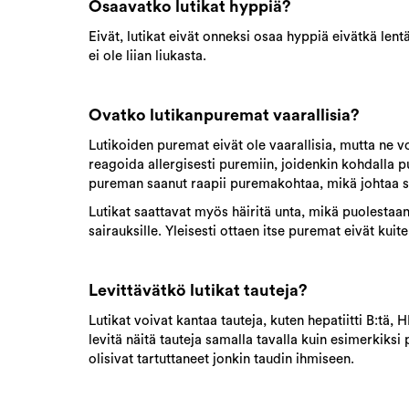
Osaavatko lutikat hyppiä?
Eivät, lutikat eivät onneksi osaa hyppiä eivätkä lent
ei ole liian liukasta.
Ovatko lutikanpuremat vaarallisia?
Lutikoiden puremat eivät ole vaarallisia, mutta ne vo
reagoida allergisesti puremiin, joidenkin kohdalla pu
pureman saanut raapii puremakohtaa, mikä johtaa s
Lutikat saattavat myös häiritä unta, mikä puolestaa
sairauksille. Yleisesti ottaen itse puremat eivät kuit
Levittävätkö lutikat tauteja?
Lutikat voivat kantaa tauteja, kuten hepatiitti B:tä, 
levitä näitä tauteja samalla tavalla kuin esimerkiksi 
olisivat tartuttaneet jonkin taudin ihmiseen.