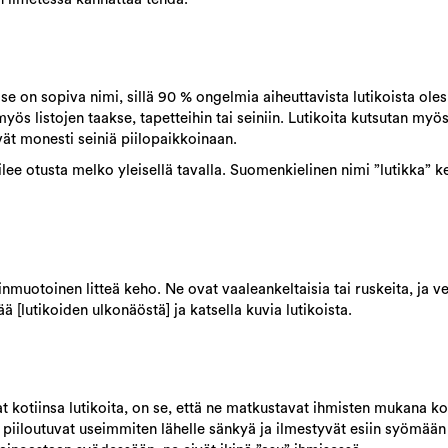
 se on sopiva nimi, sillä 90 % ongelmia aiheuttavista lutikoista ole
ös listojen taakse, tapetteihin tai seiniin. Lutikoita kutsutan myös 
vät monesti seiniä piilopaikkoinaan.
lee otusta melko yleisellä tavalla. Suomenkielinen nimi ”lutikka” k
inmuotoinen litteä keho. Ne ovat vaaleankeltaisia tai ruskeita, ja v
ää [lutikoiden ulkonäöstä] ja katsella kuvia lutikoista.
t kotiinsa lutikoita, on se, että ne matkustavat ihmisten mukana ko
, piiloutuvat useimmiten lähelle sänkyä ja ilmestyvät esiin syömään 