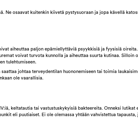
ää. Ne osaavat kuitenkin kiivetä pystysuoraan ja jopa kävellä katos
ivat aiheuttaa paljon epämiellyttäviä psyykkisiä ja fyysisiä oireita.
remat voivat turvota kunnolla ja aiheuttaa suurta kutinaa. Silloin o
en tulehtumiseen.
n saattaa johtaa terveydentilan huononemiseen tai toimia laukaisim
enkaan ole vaarallisia.
HIV:iä, keltatautia tai vastustuskykyisiä bakteereita. Onneksi lutikat
punkit eli puutiaiset. Ei ole olemassa yhtään vahvistettua tapausta, 