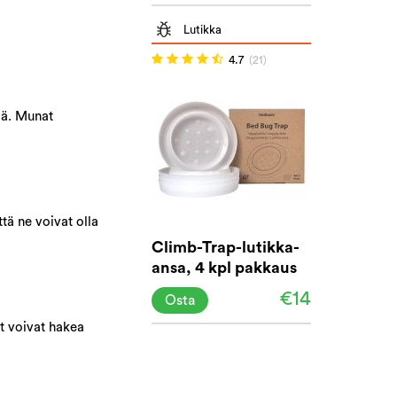
Lutikka
4.7
(21)
iä. Munat
tä ne voivat olla
Climb-Trap-lutikka-
ansa, 4 kpl pakkaus
€14
Osta
at voivat hakea