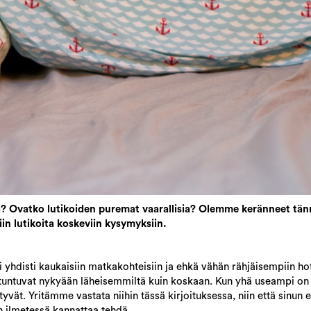
oita? Ovatko lutikoiden puremat vaarallisia? Olemme keränneet tän
in lutikoita koskeviin kysymyksiin.
i yhdisti kaukaisiin matkakohteisiin ja ehkä vähän rähjäisempiin hot
 tuntuvat nykyään läheisemmiltä kuin koskaan. Kun yhä useampi on 
vät. Yritämme vastata niihin tässä kirjoituksessa, niin että sinun ei
man ilmetessä kannattaa tehdä.