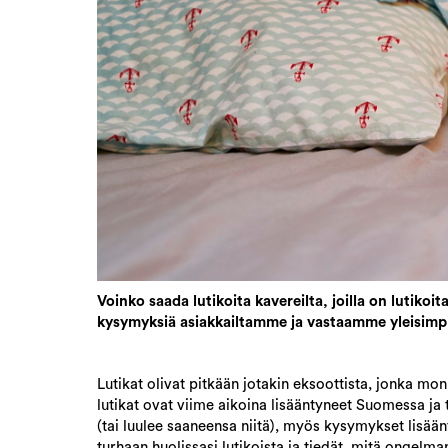
Voinko saada lutikoita kavereilta, joilla on lutik
kysymyksiä asiakkailtamme ja vastaamme yleisimpi
Lutikat olivat pitkään jotakin eksoottista, jonka mon
lutikat ovat viime aikoina lisääntyneet Suomessa ja
(tai luulee saaneensa niitä), myös kysymykset lisäänty
turhaan huolissasi lutikoista ja tiedät, mitä ongel