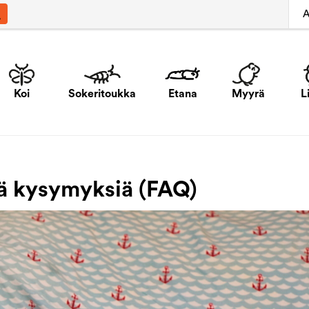
A
Koi
Sokeritoukka
Etana
Myyrä
L
jä kysymyksiä (FAQ)