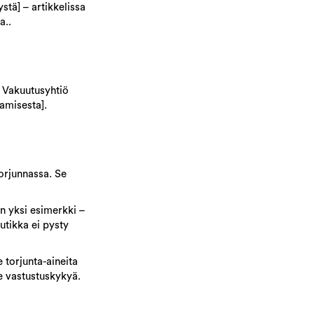
stä] – artikkelissa
a..
. Vakuutusyhtiö
tamisesta].
torjunnassa. Se
on yksi esimerkki –
utikka ei pysty
 torjunta-aineita
le vastustuskykyä.