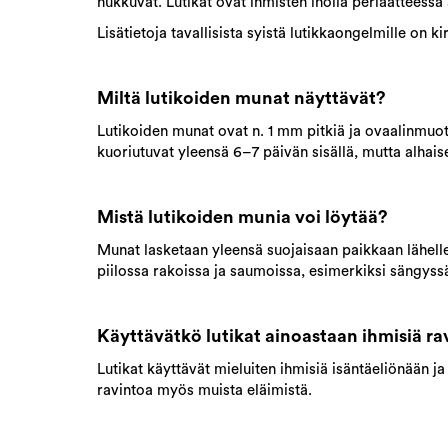
nukkuvat. Lutikat ovat ihmisten iholla periaatteessa
Lisätietoja tavallisista syistä lutikkaongelmille on k
Miltä lutikoiden munat näyttävät?
Lutikoiden munat ovat n. 1 mm pitkiä ja ovaalinmuot
kuoriutuvat yleensä 6–7 päivän sisällä, mutta alhai
Mistä lutikoiden munia voi löytää?
Munat lasketaan yleensä suojaisaan paikkaan lähelle
piilossa rakoissa ja saumoissa, esimerkiksi sängyss
Käyttävätkö lutikat ainoastaan ihmisiä r
Lutikat käyttävät mieluiten ihmisiä isäntäeliönään ja
ravintoa myös muista eläimistä.