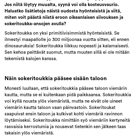
Jos niitä löytyy muualta, syynä voi olla kosteusvaurio.
Haluatko lisätietoja näistä oudosta hyönteisistä ja siitä,
miten voit päästä niistä eroon oikeanlaisen siivouksen ja
sokeritoukka-ansojen avulla?
Sokeritoukka on yksi primitiivisimmistä hyönteisistä. Se
ilmestyi maapallolle jo 300 miljoonaa vuotta sitten, eli ennen
dinosauruksia! Sokeritoukka liikkuu nopeasti ja kalamaisesti.
Sen kehoa peittävät suomut, mutta muuten sillä ei ole mitään
tekemistä kalojen kanssa.
Näin sokeritoukkia pääsee sisään taloon
Monesti luullaan, että sokeritoukkia pääsee taloon viemärin
kautta, mutta se ei kuitenkaan pidä paikkaansa. Sokeritoukkia
voi kyllä nousta ylös viemäristä, mutta ne eivät ole uineet
viemärin kautta taloon vaan päinvastoin. Sokeritoukat
saapuivat ensin taloon ja kulkivat kohti viemäriä ravinnon
löytämiseksi. Sokeritoukka nimittäin syö viemäriin kertyneitä
rasvaisia kerrostumia ja nousevat tietenkin sen jälkeen taas
takaisin ylös viemäristä.