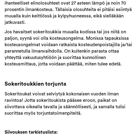
ihanteelliset elinolosuhteet ovat 27 asteen lämpö ja noin 70
prosentin ilmankosteus. Tällaisia olosuhteita ei pitäisi esiintyä
muualla kuin keittiössä ja kylpyhuoneessa, eikä sielläkään
jatkuvasti.
Jos havaitset sokeritoukkia muualla kodissa tai jos niitä on
paljon, syynä voi olla kosteusongelma. Monissa tapauksissa
kosteusongelmat voidaan ratkaista kosteudenpoistajilla ja/tai
parannetulla ilmanvaihdolla. On kuitenkin parasta ottaa
yhteyttä vakuutusyhtiöön ja suorittaa kunnollinen
kosteusmittaus, jotta voidaan päättää, miten tulee edetä.
Sokeritoukkien torjunta
Sokeritoukat voivat selviytyä kokonaisen vuoden ilman
ravintoa! Jotta sokeritoukista pääsee eroon, paikat on
siivottava oikealla tavalla ja säännöllisesti, ja samalla tulisi
suorittaa myös torjuntatoimenpiteitä.
Siivouksen tarkistuslista: