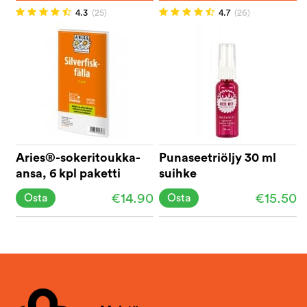
4.3
(25)
4.7
(26)
Aries®-sokeritoukka-
Punaseetriöljy 30 ml
ansa, 6 kpl paketti
suihke
€14.90
€15.50
Osta
Osta