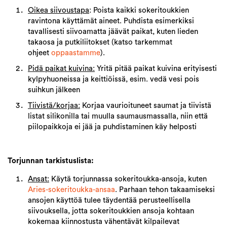
Oikea siivoustapa
: Poista kaikki sokeritoukkien
ravintona käyttämät aineet. Puhdista esimerkiksi
tavallisesti siivoamatta jäävät paikat, kuten lieden
takaosa ja putkiliitokset (katso tarkemmat
ohjeet
oppaastamme
).
Pidä paikat kuivina:
Yritä pitää paikat kuivina erityisesti
kylpyhuoneissa ja keittiöissä, esim. vedä vesi pois
suihkun jälkeen
Tiivistä/korjaa:
Korjaa vaurioituneet saumat ja tiivistä
listat silikonilla tai muulla saumausmassalla, niin että
piilopaikkoja ei jää ja puhdistaminen käy helposti
Torjunnan tarkistuslista:
Ansat:
Käytä torjunnassa sokeritoukka-ansoja, kuten
A
ries-sokeritoukka-ansaa
. Parhaan tehon takaamiseksi
ansojen käyttöä tulee täydentää perusteellisella
siivouksella, jotta sokeritoukkien ansoja kohtaan
kokemaa kiinnostusta vähentävät kilpailevat