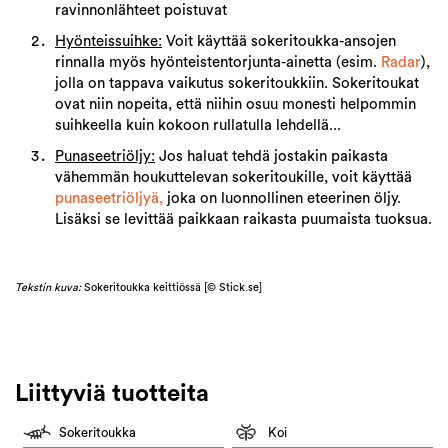
ravinnonlähteet poistuvat
Hyönteissuihke:
Voit käyttää sokeritoukka-ansojen
rinnalla myös hyönteistentorjunta-ainetta (esim.
R
adar
),
jolla on tappava vaikutus sokeritoukkiin. Sokeritoukat
ovat niin nopeita, että niihin osuu monesti helpommin
suihkeella kuin kokoon rullatulla lehdellä...
Punaseetriöljy:
Jos haluat tehdä jostakin paikasta
vähemmän houkuttelevan sokeritoukille, voit käyttää
punaseetriöljyä,
joka on luonnollinen eteerinen öljy.
Lisäksi se levittää paikkaan raikasta puumaista tuoksua.
Tekstin kuva:
Sokeritoukka keittiössä [© Stick.se]
Liittyviä tuotteita
Sokeritoukka
Koi