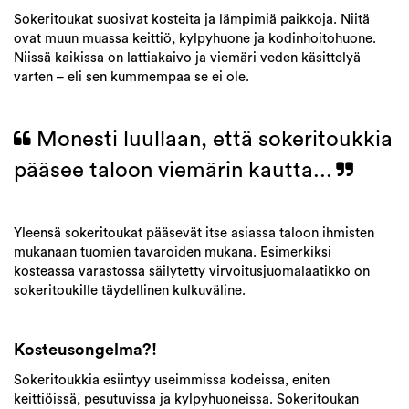
Sokeritoukat suosivat kosteita ja lämpimiä paikkoja. Niitä
ovat muun muassa keittiö, kylpyhuone ja kodinhoitohuone.
Niissä kaikissa on lattiakaivo ja viemäri veden käsittelyä
varten – eli sen kummempaa se ei ole.
Monesti luullaan, että sokeritoukkia
pääsee taloon viemärin kautta...
Yleensä sokeritoukat pääsevät itse asiassa taloon ihmisten
mukanaan tuomien tavaroiden mukana. Esimerkiksi
kosteassa varastossa säilytetty virvoitusjuomalaatikko on
sokeritoukille täydellinen kulkuväline.
Kosteusongelma?!
Sokeritoukkia esiintyy useimmissa kodeissa, eniten
keittiöissä, pesutuvissa ja kylpyhuoneissa. Sokeritoukan