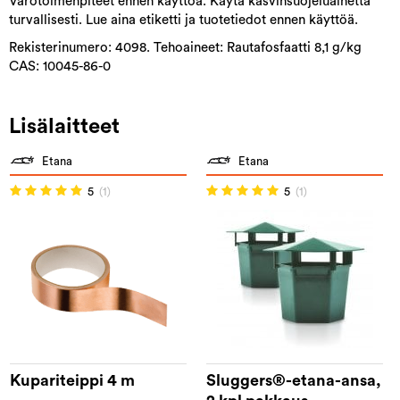
Varotoimenpiteet ennen käyttöä. Käytä kasvinsuojeluainetta
turvallisesti. Lue aina etiketti ja tuotetiedot ennen käyttöä.
Rekisterinumero: 4098. Tehoaineet: Rautafosfaatti 8,1 g/kg
CAS: 10045-86-0
Lisälaitteet
Etana
Etana
5
(1)
5
(1)
Kupariteippi 4 m
Sluggers®-etana-ansa,