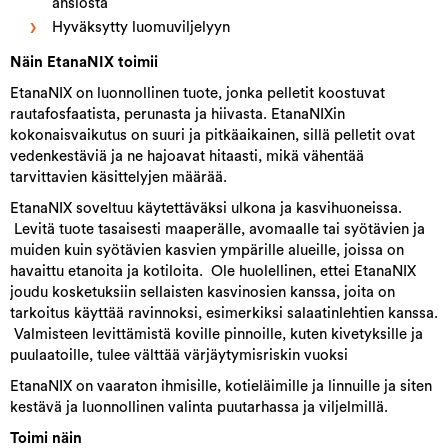
ansiosta
Hyväksytty luomuviljelyyn
Näin EtanaNIX toimii
EtanaNIX on luonnollinen tuote, jonka pelletit koostuvat
rautafosfaatista, perunasta ja hiivasta. EtanaNIXin
kokonaisvaikutus on suuri ja pitkäaikainen, sillä pelletit ovat
vedenkestäviä ja ne hajoavat hitaasti, mikä vähentää
tarvittavien käsittelyjen määrää.
EtanaNIX soveltuu käytettäväksi ulkona ja kasvihuoneissa.
Levitä tuote tasaisesti maaperälle, avomaalle tai syötävien ja
muiden kuin syötävien kasvien ympärille alueille, joissa on
havaittu etanoita ja kotiloita. Ole huolellinen, ettei EtanaNIX
joudu kosketuksiin sellaisten kasvinosien kanssa, joita on
tarkoitus käyttää ravinnoksi, esimerkiksi salaatinlehtien kanssa.
Valmisteen levittämistä koville pinnoille, kuten kivetyksille ja
puulaatoille, tulee välttää värjäytymisriskin vuoksi
EtanaNIX on vaaraton ihmisille, kotieläimille ja linnuille ja siten
kestävä ja luonnollinen valinta puutarhassa ja viljelmillä.
Toimi näin