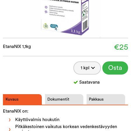
€25
EtanaNIX 1,1kg
Osta
Saatavana
Kuvaus
Dokumentit
Pakkaus
EtanaNIX on:
Käyttövalmis houkutin
Pitkäkestoinen vaikutus korkean vedenkestävyyden