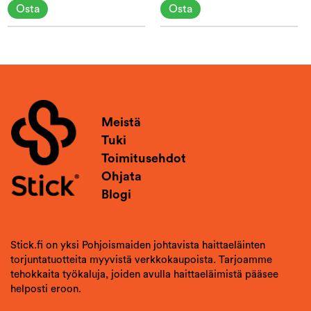
Osta
Osta
Meistä
Tuki
Toimitusehdot
Ohjata
Blogi
Stick.fi on yksi Pohjoismaiden johtavista haittaeläinten
torjuntatuotteita myyvistä verkkokaupoista. Tarjoamme
tehokkaita työkaluja, joiden avulla haittaeläimistä pääsee
helposti eroon.