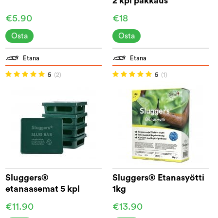
2 kpl pakkaus
€5.90
€18
Osta
Osta
Etana
Etana
5
(2)
5
(1)
Sluggers®
Sluggers® Etanasyötti
etanaasemat 5 kpl
1kg
€11.90
€13.90