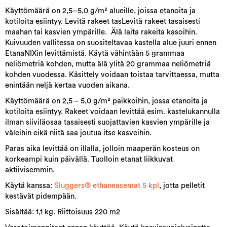
Käyttömäärä on 2,5–5,0 g/m² alueille, joissa etanoita ja
kotiloita esiintyy. Levitä rakeet tasLevitä rakeet tasaisesti
maahan tai kasvien ympärille. Älä laita rakeita kasoihin.
Kuivuuden vallitessa on suositeltavaa kastella alue juuri ennen
EtanaNIXin levittämistä. Käytä vähintään 5 grammaa
neliömetriä kohden, mutta älä ylitä 20 grammaa neliömetriä
kohden vuodessa. Käsittely voidaan toistaa tarvittaessa, mutta
enintään neljä kertaa vuoden aikana.
Käyttömäärä on 2,5 – 5,0 g/m² paikkoihin, jossa etanoita ja
kotiloita esiintyy. Rakeet voidaan levittää esim. kastelukannulla
ilman siiviläosaa tasaisesti suojattavien kasvien ympärille ja
väleihin eikä niitä saa joutua itse kasveihin.
Paras aika levittää on illalla, jolloin maaperän kosteus on
korkeampi kuin päivällä. Tuolloin etanat liikkuvat
aktiivisemmin.
Käytä kanssa:
Sluggers® ethaneasemat 5 kp
l
, jotta pelletit
kestävät pidempään.
Sisältää: 1,1 kg. Riittoisuus 220 m2