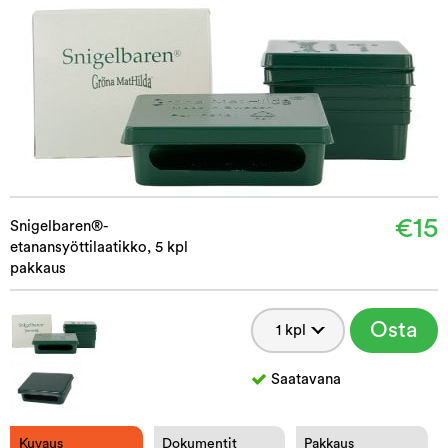
€15
Snigelbaren®-
etanansyöttilaatikko, 5 kpl
pakkaus
Osta
Saatavana
Kuvaus
Dokumentit
Pakkaus