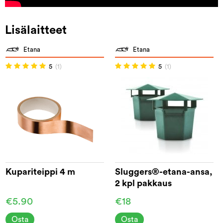
Lisälaitteet
Etana
Etana
5
(1)
5
(1)
Kupariteippi 4 m
Sluggers®-etana-ansa,
2 kpl pakkaus
€5.90
€18
Osta
Osta