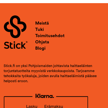
Meistä
Tuki
Toimitusehdot
Ohjata
Blogi
Stick.fi on yksi Pohjoismaiden johtavista haittaeläinten
torjuntatuotteita myyvistä verkkokaupoista. Tarjoamme
tehokkaita työkaluja, joiden avulla haittaeläimistä pääsee
helposti eroon.