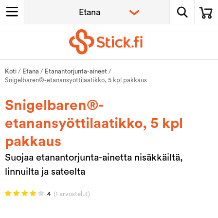
Koti
/
Etana
/
Etanantorjunta-aineet
/
Snigelbaren®-etanansyöttilaatikko, 5 kpl pakkaus
Snigelbaren®-
etanansyöttilaatikko, 5 kpl
pakkaus
Suojaa etanantorjunta-ainetta nisäkkäiltä,
linnuilta ja sateelta
4
(1 arvostelut)