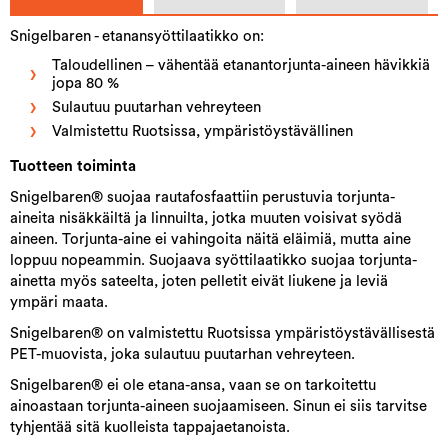
Snigelbaren - etanansyöttilaatikko on:
Taloudellinen – vähentää etanantorjunta-aineen hävikkiä
jopa 80 %
Sulautuu puutarhan vehreyteen
Valmistettu Ruotsissa, ympäristöystävällinen
Tuotteen toiminta
Snigelbaren® suojaa rautafosfaattiin perustuvia torjunta-
aineita nisäkkäiltä ja linnuilta, jotka muuten voisivat syödä
aineen. Torjunta-aine ei vahingoita näitä eläimiä, mutta aine
loppuu nopeammin. Suojaava syöttilaatikko suojaa torjunta-
ainetta myös sateelta, joten pelletit eivät liukene ja leviä
ympäri maata.
Snigelbaren® on valmistettu Ruotsissa ympäristöystävällisestä
PET-muovista, joka sulautuu puutarhan vehreyteen.
Snigelbaren® ei ole etana-ansa, vaan se on tarkoitettu
ainoastaan torjunta-aineen suojaamiseen. Sinun ei siis tarvitse
tyhjentää sitä kuolleista tappajaetanoista.