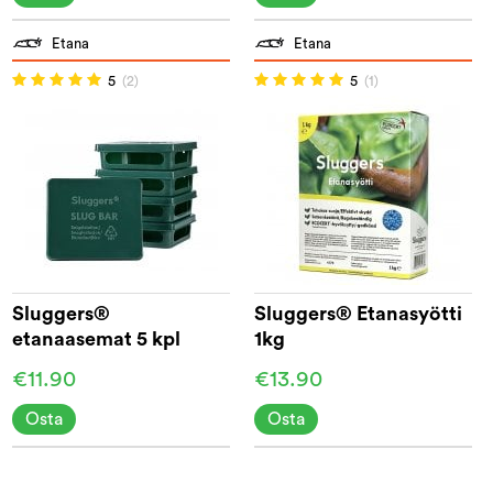
Etana
Etana
5
(2)
5
(1)
Sluggers®
Sluggers® Etanasyötti
etanaasemat 5 kpl
1kg
€11.90
€13.90
Osta
Osta