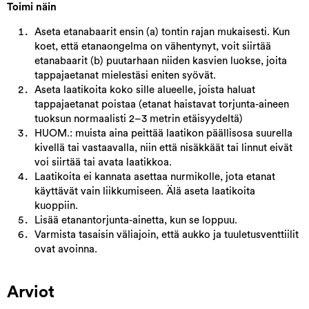
Toimi näin
Aseta etanabaarit ensin (a) tontin rajan mukaisesti. Kun
koet, että etanaongelma on vähentynyt, voit siirtää
etanabaarit (b) puutarhaan niiden kasvien luokse, joita
tappajaetanat mielestäsi eniten syövät.
Aseta laatikoita koko sille alueelle, joista haluat
tappajaetanat poistaa (etanat haistavat torjunta-aineen
tuoksun normaalisti 2–3 metrin etäisyydeltä)
HUOM.: muista aina peittää laatikon päällisosa suurella
kivellä tai vastaavalla, niin että nisäkkäät tai linnut eivät
voi siirtää tai avata laatikkoa.
Laatikoita ei kannata asettaa nurmikolle, jota etanat
käyttävät vain liikkumiseen. Älä aseta laatikoita
kuoppiin.
Lisää etanantorjunta-ainetta, kun se loppuu.
Varmista tasaisin väliajoin, että aukko ja tuuletusventtiilit
ovat avoinna.
Arviot