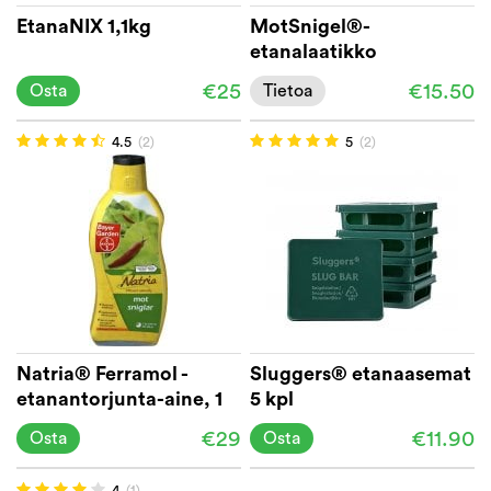
EtanaNIX 1,1kg
MotSnigel®-
etanalaatikko
€25
€15.50
Osta
Tietoa
4.5
(2)
5
(2)
Natria® Ferramol -
Sluggers® etanaasemat
etanantorjunta-aine, 1
5 kpl
kg / 300 m2
€29
€11.90
Osta
Osta
4
(1)