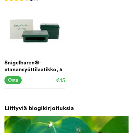
Snigelbaren®-
etanansyöttilaatikko, 5
kpl pakkaus
€15
Osta
Liittyviä blogikirjoituksia