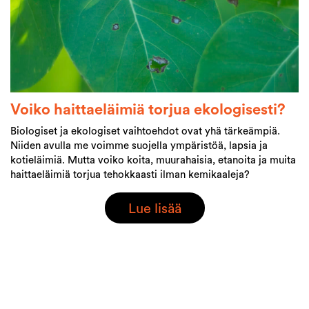
Voiko haittaeläimiä torjua ekologisesti?
Biologiset ja ekologiset vaihtoehdot ovat yhä tärkeämpiä.
Niiden avulla me voimme suojella ympäristöä, lapsia ja
kotieläimiä. Mutta voiko koita, muurahaisia, etanoita ja muita
haittaeläimiä torjua tehokkaasti ilman kemikaaleja?
Lue lisää