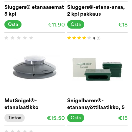
Sluggers® etanaasemat
Sluggers®-etana-ansa,
5 kpl
2 kpl pakkaus
€11.90
€18
Osta
Osta
4
(1)
MotSnigel®-
Snigelbaren®-
etanalaatikko
etanansyöttilaatikko, 5
kpl pakkaus
€15.50
€15
Tietoa
Osta