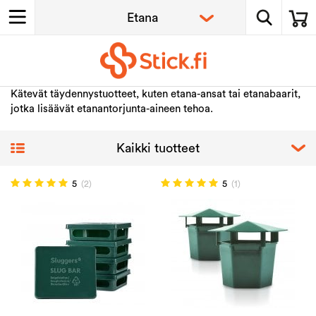
Kätevät täydennystuotteet, kuten etana-ansat tai etanabaarit,
jotka lisäävät etanantorjunta-aineen tehoa.
5
(2)
5
(1)