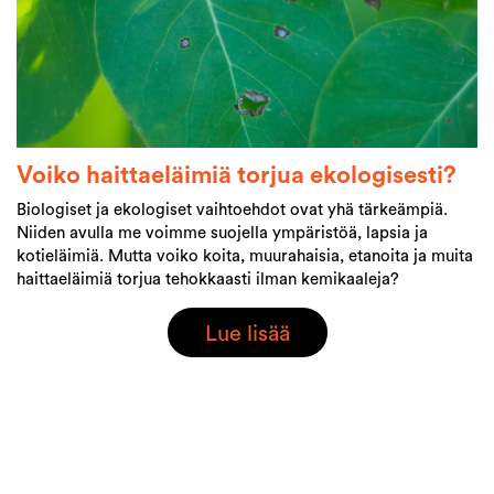
Voiko haittaeläimiä torjua ekologisesti?
Biologiset ja ekologiset vaihtoehdot ovat yhä tärkeämpiä.
Niiden avulla me voimme suojella ympäristöä, lapsia ja
kotieläimiä. Mutta voiko koita, muurahaisia, etanoita ja muita
haittaeläimiä torjua tehokkaasti ilman kemikaaleja?
Lue lisää