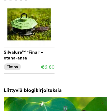
Silvalure™ "Final" -
etana-ansa
€6.80
Tietoa
Liittyviä blogikirjoituksia