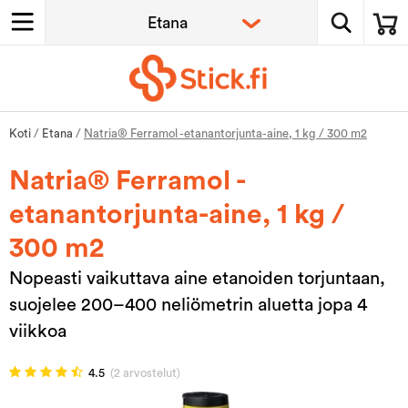
Koti
/
Etana
/
Natria® Ferramol -etanantorjunta-aine, 1 kg / 300 m2
Natria® Ferramol -
etanantorjunta-aine, 1 kg /
300 m2
Nopeasti vaikuttava aine etanoiden torjuntaan,
suojelee 200–400 neliömetrin aluetta jopa 4
viikkoa
4.5
(2 arvostelut)