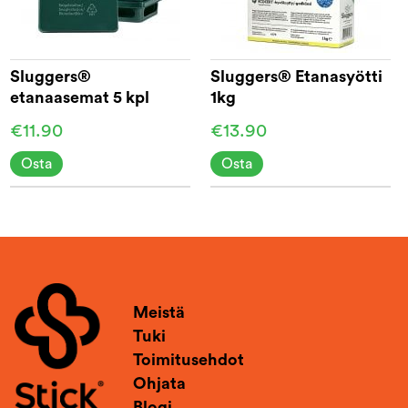
Sluggers®
Sluggers® Etanasyötti
etanaasemat 5 kpl
1kg
€11.90
€13.90
Osta
Osta
Meistä
Tuki
Toimitusehdot
Ohjata
Blogi