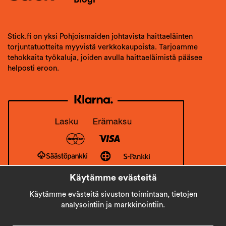
Stick.fi on yksi Pohjoismaiden johtavista haittaeläinten
torjuntatuotteita myyvistä verkkokaupoista. Tarjoamme
tehokkaita työkaluja, joiden avulla haittaeläimistä pääsee
helposti eroon.
Käytämme evästeitä
Käytämme evästeitä sivuston toimintaan, tietojen
analysointiin ja markkinointiin.