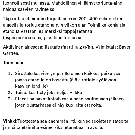
luonnollisesti mullassa. Mahdollinen ylijäänyt torjunta-aine
hajoaa kasvien ravinteiksi.
1 kg riittää etanoiden torjuntaan noin 200–400 neliömetrin
alueella ja torjuu etanoita n. 4 viikon ajan Toimii kaikenlaisia
etanoita vastaan, esimerkiksi tappajaetanaa
(espanjansiruetana) ja valepeltoetanaa.
Aktiivinen ainesosa: Rautafosfaatti 16,2 g/kg. Valmistaja: Bayer
Garden.
Toimi näin
Sirottele kasvien ympärille ennen kaikkea paikoissa,
joissa etanoita on havaittu (älä sirottele syötävien
kasvien lehdille)
Toista käsittely joka neljäs viikko
Etanat palaavat koloihinsa aineen nauttimisen jälkeen,
joten puutarhassa ei näy kuolleita etanoita.
Vinkki:
Tuotteesta saa enemmän irti, kun se suojataan sateelta
ja muilta eläimiltä esimerkiksi etanabaarin avulla.