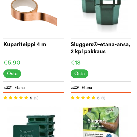
Kupariteippi 4 m
Sluggers®-etana-ansa,
2 kpl pakkaus
€5.90
€18
Osta
Osta
Etana
Etana
5
(2)
5
(1)