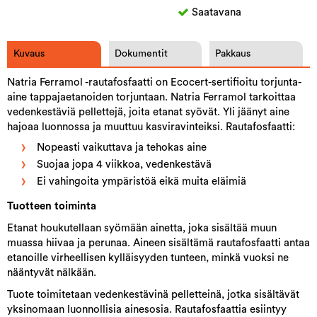
Saatavana
Kuvaus
Dokumentit
Pakkaus
Natria Ferramol -rautafosfaatti on Ecocert-sertifioitu torjunta-
aine tappajaetanoiden torjuntaan. Natria Ferramol tarkoittaa
vedenkestäviä pellettejä, joita etanat syövät. Yli jäänyt aine
hajoaa luonnossa ja muuttuu kasviravinteiksi. Rautafosfaatti:
Nopeasti vaikuttava ja tehokas aine
Suojaa jopa 4 viikkoa, vedenkestävä
Ei vahingoita ympäristöä eikä muita eläimiä
Tuotteen toiminta
Etanat houkutellaan syömään ainetta, joka sisältää muun
muassa hiivaa ja perunaa. Aineen sisältämä rautafosfaatti antaa
etanoille virheellisen kylläisyyden tunteen, minkä vuoksi ne
nääntyvät nälkään.
Tuote toimitetaan vedenkestävinä pelletteinä, jotka sisältävät
yksinomaan luonnollisia ainesosia. Rautafosfaattia esiintyy