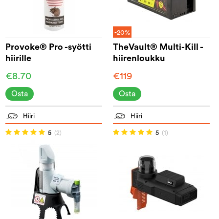
-20%
Provoke® Pro -syötti
TheVault® Multi-Kill -
hiirille
hiirenloukku
€8.70
€119
Osta
Osta
Hiiri
Hiiri
5
(2)
5
(1)