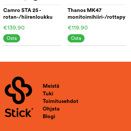
Camro STA 25 -
Thanos MK47
rotan-/hiirenloukku
monitoimihiiri-/rottapyy
CO2
€139.90
€119.90
Osta
Osta
Meistä
Tuki
Toimitusehdot
Ohjata
Blogi