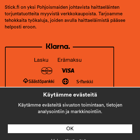
Stick.fi on yksi Pohjoismaiden johtavista haittaeläinten
torjuntatuotteita myyvistä verkkokaupoista. Tarjoamme
tehokkaita työkaluja, joiden avulla haittaeläimistä pääsee
helposti eroon.
Käytämme evästeitä
Käytämme evästeitä sivuston toimintaan, tietojen
analysointiin ja markkinointiin.
OK